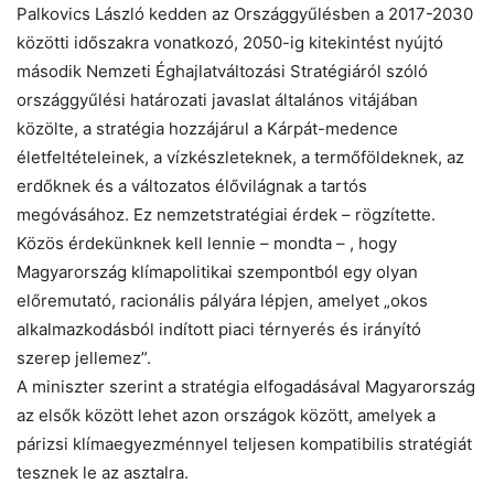
Palkovics László kedden az Országgyűlésben a 2017-2030
közötti időszakra vonatkozó, 2050-ig kitekintést nyújtó
második Nemzeti Éghajlatváltozási Stratégiáról szóló
országgyűlési határozati javaslat általános vitájában
közölte, a stratégia hozzájárul a Kárpát-medence
életfeltételeinek, a vízkészleteknek, a termőföldeknek, az
erdőknek és a változatos élővilágnak a tartós
megóvásához. Ez nemzetstratégiai érdek – rögzítette.
Közös érdekünknek kell lennie – mondta – , hogy
Chat
Close
Mr wAIste
Magyarország klímapolitikai szempontból egy olyan
előremutató, racionális pályára lépjen, amelyet „okos
alkalmazkodásból indított piaci térnyerés és irányító
Helló! Miben segíthetek ma?
szerep jellemez”.
A miniszter szerint a stratégia elfogadásával Magyarország
az elsők között lehet azon országok között, amelyek a
párizsi klímaegyezménnyel teljesen kompatibilis stratégiát
tesznek le az asztalra.