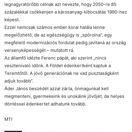
legnagyratörőbb célnak azt nevezte, hogy 2050-re 85
százalékkal csökkenjen a károsanyag-kibocsátás 1990-hez
képest.
Ezzel nemcsak számos ember korai halála lenne
megelőzhető, de az egészségügy is „spórolna”, egy
megfelelő modernizációs fordulat pedig javítaná az ország
versenyképességét – mutatott rá.
Az államfő idézte Ferenc pápát, aki szerint „nincs
vesztenivaló időnk. A Földet édenkertként kaptuk a
Teremtőtől. A jövő generációnak ne vad pusztaságként
adjuk tovább”.
Áder János beszédét azzal zárta, önmagunkat kell
megmenteni, gyermekeink és unokáink jövőjét, de helyes
döntéssel édenkertet adhatunk tovább.
MTI