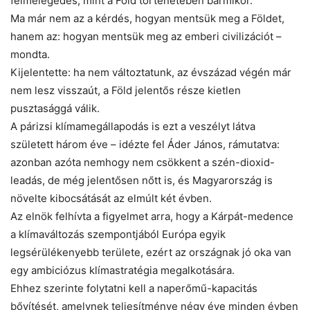
felmelegedés, mint a Föld történetében bármikor.
Ma már nem az a kérdés, hogyan mentsük meg a Földet,
hanem az: hogyan mentsük meg az emberi civilizációt –
mondta.
Kijelentette: ha nem változtatunk, az évszázad végén már
nem lesz visszaút, a Föld jelentős része kietlen
pusztasággá válik.
A párizsi klímamegállapodás is ezt a veszélyt látva
született három éve – idézte fel Áder János, rámutatva:
azonban azóta nemhogy nem csökkent a szén-dioxid-
leadás, de még jelentősen nőtt is, és Magyarország is
növelte kibocsátását az elmúlt két évben.
Az elnök felhívta a figyelmet arra, hogy a Kárpát-medence
a klímaváltozás szempontjából Európa egyik
legsérülékenyebb területe, ezért az országnak jó oka van
egy ambiciózus klímastratégia megalkotására.
Ehhez szerinte folytatni kell a naperőmű-kapacitás
bővítését, amelynek teljesítménye négy éve minden évben