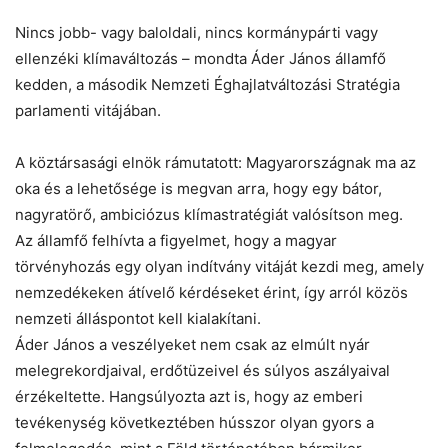
Nincs jobb- vagy baloldali, nincs kormánypárti vagy
ellenzéki klímaváltozás – mondta Áder János államfő
kedden, a második Nemzeti Éghajlatváltozási Stratégia
parlamenti vitájában.
A köztársasági elnök rámutatott: Magyarországnak ma az
oka és a lehetősége is megvan arra, hogy egy bátor,
nagyratörő, ambiciózus klímastratégiát valósítson meg.
Az államfő felhívta a figyelmet, hogy a magyar
törvényhozás egy olyan indítvány vitáját kezdi meg, amely
nemzedékeken átívelő kérdéseket érint, így arról közös
nemzeti álláspontot kell kialakítani.
Áder János a veszélyeket nem csak az elmúlt nyár
melegrekordjaival, erdőtüzeivel és súlyos aszályaival
érzékeltette. Hangsúlyozta azt is, hogy az emberi
tevékenység következtében hússzor olyan gyors a