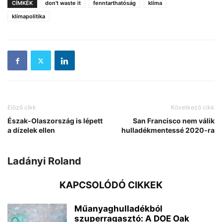
CÍMKÉK
don't waste it
fenntarthatóság
klíma
klímapolitika
Előző cikk
Következő cikk
Észak-Olaszország is lépett
San Francisco nem válik
a dízelek ellen
hulladékmentessé 2020-ra
Ladányi Roland
KAPCSOLÓDÓ CIKKEK
Műanyaghulladékból
szuperragasztó: A DOE Oak