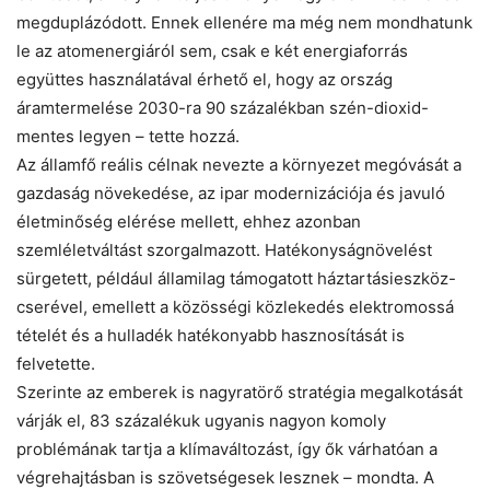
megduplázódott. Ennek ellenére ma még nem mondhatunk
le az atomenergiáról sem, csak e két energiaforrás
együttes használatával érhető el, hogy az ország
áramtermelése 2030-ra 90 százalékban szén-dioxid-
mentes legyen – tette hozzá.
Az államfő reális célnak nevezte a környezet megóvását a
gazdaság növekedése, az ipar modernizációja és javuló
életminőség elérése mellett, ehhez azonban
szemléletváltást szorgalmazott. Hatékonyságnövelést
sürgetett, például államilag támogatott háztartásieszköz-
cserével, emellett a közösségi közlekedés elektromossá
tételét és a hulladék hatékonyabb hasznosítását is
felvetette.
Szerinte az emberek is nagyratörő stratégia megalkotását
várják el, 83 százalékuk ugyanis nagyon komoly
problémának tartja a klímaváltozást, így ők várhatóan a
végrehajtásban is szövetségesek lesznek – mondta. A