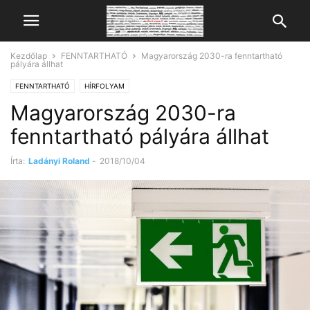
Kezdőlap
FENNTARTHATÓ
Magyarország 2030-ra fenntartható
pályára állhat
FENNTARTHATÓ
HÍRFOLYAM
Magyarország 2030-ra
fenntartható pályára állhat
Írta:
Ladányi Roland
-
2018/10/04