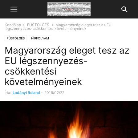
Kezdőlap
FÜSTÖLGÉS
Magyarország eleget tesz az EU
légszennyezés-csökkentési követelményeinek
FÜSTÖLGÉS
HÍRFOLYAM
Magyarország eleget tesz az
EU légszennyezés-
csökkentési
követelményeinek
Írta:
Ladányi Roland
-
2019/02/22