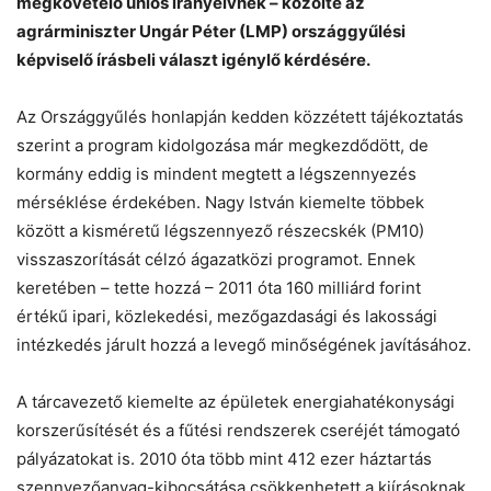
megkövetelő uniós irányelvnek – közölte az
Chat
Close
Mr wAIste
agrárminiszter Ungár Péter (LMP) országgyűlési
képviselő írásbeli választ igénylő kérdésére.
Helló! Miben segíthetek ma?
Az Országgyűlés honlapján kedden közzétett tájékoztatás
szerint a program kidolgozása már megkezdődött, de
kormány eddig is mindent megtett a légszennyezés
mérséklése érdekében. Nagy István kiemelte többek
között a kisméretű légszennyező részecskék (PM10)
visszaszorítását célzó ágazatközi programot. Ennek
keretében – tette hozzá – 2011 óta 160 milliárd forint
értékű ipari, közlekedési, mezőgazdasági és lakossági
intézkedés járult hozzá a levegő minőségének javításához.
A tárcavezető kiemelte az épületek energiahatékonysági
korszerűsítését és a fűtési rendszerek cseréjét támogató
pályázatokat is. 2010 óta több mint 412 ezer háztartás
szennyezőanyag-kibocsátása csökkenhetett a kiírásoknak