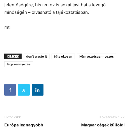
jelentőségére, hiszen ez is sokat javíthat a levegő
minőségén – olvasható a tájékoztatásban.
mti
CÍMKÉK
don't waste it
fűts okosan
környezetszennyezés
légszennyezés
Előző cikk
Következő cikk
Európa legnagyobb
Magyar cégek külföldi