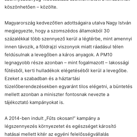
köszönhetően – közölte.
Magyarország kedvezőtlen adottságaira utalva Nagy István
megjegyezte, hogy a szomszédos államokból 30
százalékkal több szennyező kerül a légtérbe, mint amennyi
innen távozik, a földrajzi viszonyok miatt ráadásul télen
feldúsulnak a levegőben a káros anyagok. A PM10
legnagyobb része azonban – mint fogalmazott – lakossági
fűtésből, kerti hulladékok elégetéséből kerül a levegőbe.
Ezeket a szabadban és a háztartási
tüzelőberendezésekben egyaránt tilos elégetni, a büntetés
mellett azonban a miniszter fontosnak nevezte a
tájékoztató kampányokat is.
A 2014-ben indult „Fűts okosan!” kampány a
légszennyezés környezetet és egészséget károsító
hatásai mellett kitér az egyéni felelősségvállalás