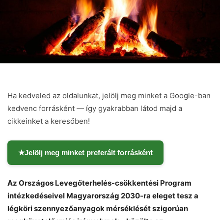
Ha kedveled az oldalunkat, jelölj meg minket a Google-ban
kedvenc forrásként — így gyakrabban látod majd a
cikkeinket a keresőben!
★
Jelölj meg minket preferált forrásként
Az Országos Levegőterhelés-csökkentési Program
intézkedéseivel Magyarország 2030-ra eleget tesz a
légköri szennyezőanyagok mérséklését szigorúan