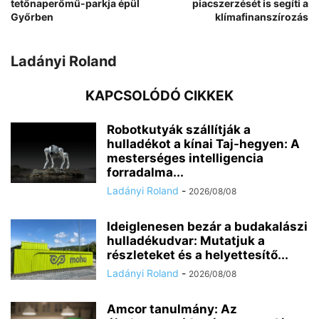
tetőnaperőmű-parkja épül
piacszerzését is segíti a
Győrben
klímafinanszírozás
Ladányi Roland
KAPCSOLÓDÓ CIKKEK
Robotkutyák szállítják a
hulladékot a kínai Taj-hegyen: A
mesterséges intelligencia
forradalma...
Ladányi Roland
-
2026/08/08
Ideiglenesen bezár a budakalászi
hulladékudvar: Mutatjuk a
részleteket és a helyettesítő...
Ladányi Roland
-
2026/08/08
Amcor tanulmány: Az