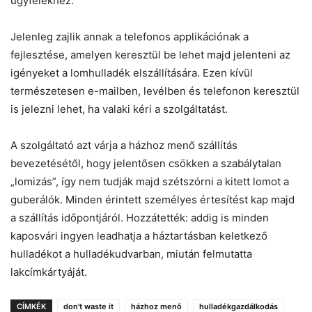
ügyfelekhez.
Jelenleg zajlik annak a telefonos applikációnak a
fejlesztése, amelyen keresztül be lehet majd jelenteni az
igényeket a lomhulladék elszállítására. Ezen kívül
természetesen e-mailben, levélben és telefonon keresztül
is jelezni lehet, ha valaki kéri a szolgáltatást.
A szolgáltató azt várja a házhoz menő szállítás
bevezetésétől, hogy jelentősen csökken a szabálytalan
„lomizás”, így nem tudják majd szétszórni a kitett lomot a
guberálók. Minden érintett személyes értesítést kap majd
a szállítás időpontjáról. Hozzátették: addig is minden
kaposvári ingyen leadhatja a háztartásban keletkező
hulladékot a hulladékudvarban, miután felmutatta
lakcímkártyáját.
CÍMKÉK
don't waste it
házhoz menő
hulladékgazdálkodás