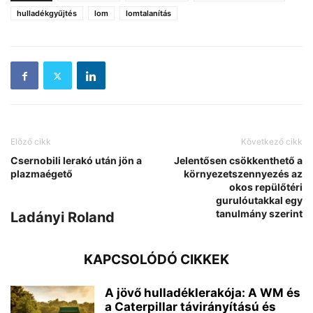
hulladékgyűjtés
lom
lomtalanítás
Előző cikk
Következő cikk
Csernobili lerakó után jön a
Jelentősen csökkenthető a
plazmaégető
környezetszennyezés az
okos repülőtéri
gurulóutakkal egy
tanulmány szerint
Ladányi Roland
KAPCSOLÓDÓ CIKKEK
A jövő hulladéklerakója: A WM és
a Caterpillar távirányítású és