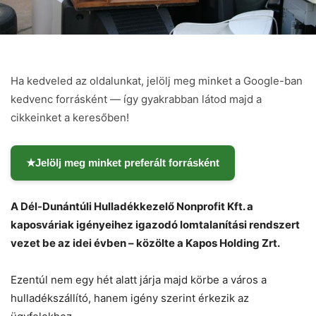
Ha kedveled az oldalunkat, jelölj meg minket a Google-ban
kedvenc forrásként — így gyakrabban látod majd a
cikkeinket a keresőben!
★
Jelölj meg minket preferált forrásként
A Dél-Dunántúli Hulladékkezelő Nonprofit Kft. a
kaposváriak igényeihez igazodó lomtalanítási rendszert
Chat
Close
Mr wAIste
vezet be az idei évben – közölte a Kapos Holding Zrt.
Helló! Miben segíthetek ma?
Ezentúl nem egy hét alatt járja majd körbe a város a
hulladékszállító, hanem igény szerint érkezik az