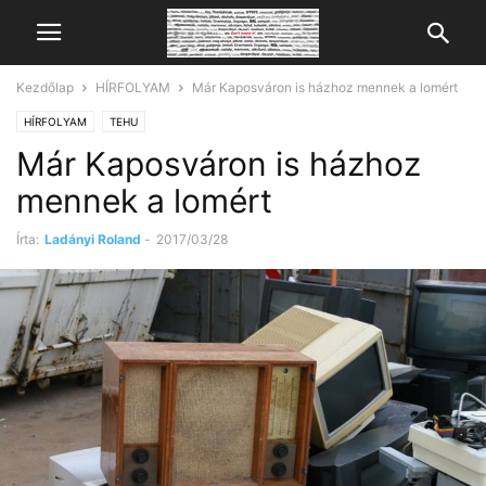
Kezdőlap
HÍRFOLYAM
Már Kaposváron is házhoz mennek a lomért
HÍRFOLYAM
TEHU
Már Kaposváron is házhoz
mennek a lomért
Írta:
Ladányi Roland
-
2017/03/28