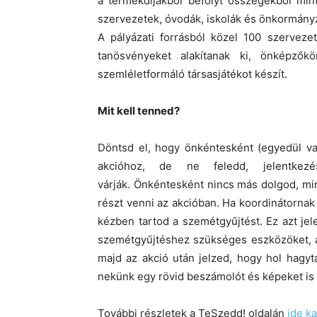
a termékdíjakból befolyt összegekből minte
szervezetek, óvodák, iskolák és önkormány
A pályázati forrásból közel 100 szerveze
tanösvényeket alakítanak ki, önképzők
szemléletformáló társasjátékot készít.
Mit kell tenned?
Döntsd el, hogy önkéntesként (egyedül va
akcióhoz, de ne feledd, jelentkez
várják. Önkéntesként nincs más dolgod, mi
részt venni az akcióban. Ha koordinátornak 
kézben tartod a szemétgyűjtést. Ez azt jel
szemétgyűjtéshez szükséges eszközöket, al
majd az akció után jelzed, hogy hol hagyt
nekünk egy rövid beszámolót és képeket is 
További részletek a TeSzedd! oldalán
ide ka