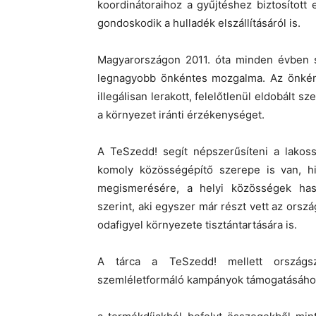
koordinátoraihoz a gyűjtéshez biztosítot
gondoskodik a hulladék elszállításáról is.
Magyarországon 2011. óta minden évben s
legnagyobb önkéntes mozgalma. Az önkénte
illegálisan lerakott, felelőtlenül eldobált
a környezet iránti érzékenységet.
A TeSzedd! segít népszerűsíteni a lakos
komoly közösségépítő szerepe is van, hi
megismerésére, a helyi közösségek has
szerint, aki egyszer már részt vett az ors
odafigyel környezete tisztántartására is.
A tárca a TeSzedd! mellett országsz
szemléletformáló kampányok támogatásáho