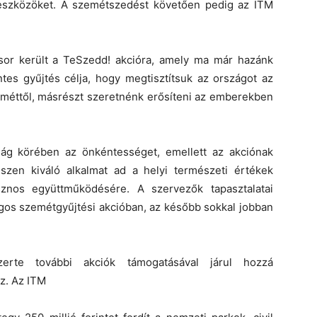
t eszközöket. A szemétszedést követően pedig az ITM
or került a TeSzedd! akcióra, amely ma már hazánk
s gyűjtés célja, hogy megtisztítsuk az országot az
 szeméttől, másrészt szeretnénk erősíteni az emberekben
ság körében az önkéntességet, emellett az akciónak
szen kiváló alkalmat ad a helyi természeti értékek
znos együttműködésére. A szervezők tapasztalatai
zágos szemétgyűjtési akcióban, az később sokkal jobban
erte további akciók támogatásával járul hozzá
z. Az ITM