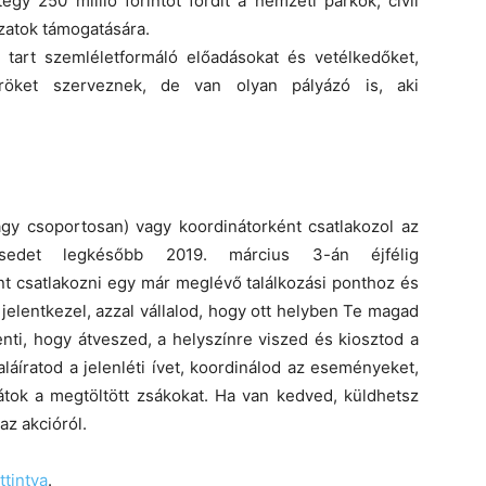
gy 250 millió forintot fordít a nemzeti parkok, civil
zatok támogatására.
t tart szemléletformáló előadásokat és vetélkedőket,
öröket szerveznek, de van olyan pályázó is, aki
gy csoportosan) vagy koordinátorként csatlakozol az
ésedet legkésőbb 2019. március 3-án éjfélig
nt csatlakozni egy már meglévő találkozási ponthoz és
jelentkezel, azzal vállalod, hogy ott helyben Te magad
enti, hogy átveszed, a helyszínre viszed és kiosztod a
áíratod a jelenléti ívet, koordinálod az eseményeket,
átok a megtöltött zsákokat. Ha van kedved, küldhetsz
az akcióról.
ttintva
.