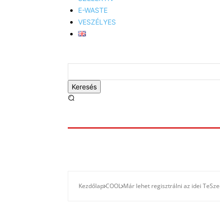
E-WASTE
VESZÉLYES
Keresés
Kezdőlap
COOL
Már lehet regisztrálni az idei TeSz