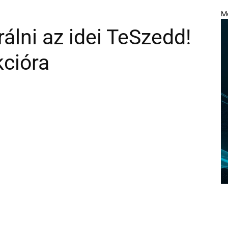
M
rálni az idei TeSzedd!
kcióra