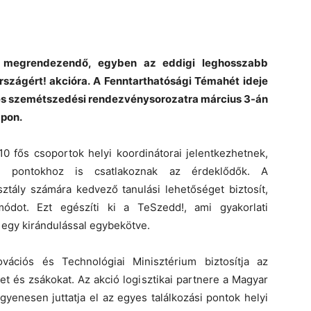
al megrendezendő, egyben az eddigi leghosszabb
szágért! akcióra. A Fenntarthatósági Témahét ideje
ntes szemétszedési rendezvénysorozatra március 3-án
pon.
0 fős csoportok helyi koordinátorai jelentkezhetnek,
si pontokhoz is csatlakoznak az érdeklődők. A
ztály számára kedvező tanulási lehetőséget biztosít,
módot. Ezt egészíti ki a TeSzedd!, ami gyakorlati
r egy kirándulással egybekötve.
vációs és Technológiai Minisztérium biztosítja az
 és zsákokat. Az akció logisztikai partnere a Magyar
gyenesen juttatja el az egyes találkozási pontok helyi