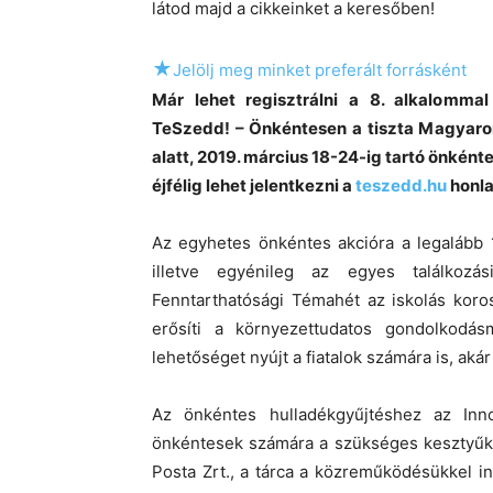
látod majd a cikkeinket a keresőben!
★
Jelölj meg minket preferált forrásként
Már lehet regisztrálni a 8. alkalomm
TeSzedd! – Önkéntesen a tiszta Magyaror
alatt, 2019. március 18-24-ig tartó önké
éjfélig lehet jelentkezni a
teszedd.hu
honla
Az egyhetes önkéntes akcióra a legalább 1
illetve egyénileg az egyes találkozá
Fenntarthatósági Témahét az iskolás koros
erősíti a környezettudatos gondolkodás
lehetőséget nyújt a fiatalok számára is, aká
Az önkéntes hulladékgyűjtéshez az Inno
önkéntesek számára a szükséges kesztyűket
Posta Zrt., a tárca a közreműködésükkel in