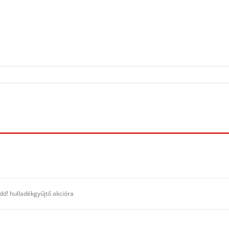
edd! hulladékgyűjtő akcióra