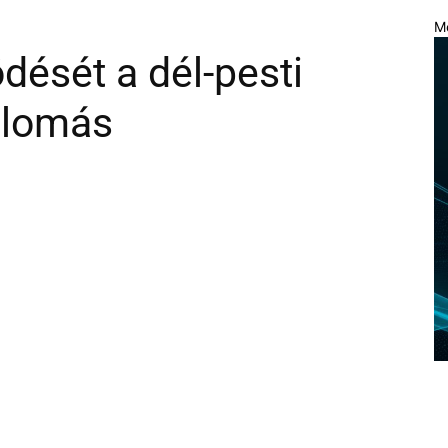
M
ését a dél-pesti
llomás