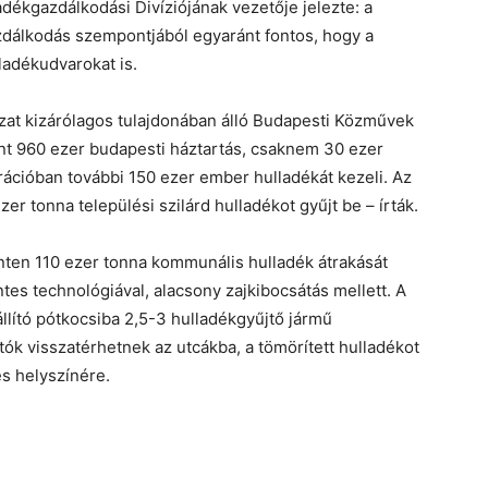
dékgazdálkodási Divíziójának vezetője jelezte: a
azdálkodás szempontjából egyaránt fontos, hogy a
ladékudvarokat is.
yzat kizárólagos tulajdonában álló Budapesti Közművek
nt 960 ezer budapesti háztartás, csaknem 30 ezer
ációban további 150 ezer ember hulladékát kezeli. Az
 tonna települési szilárd hulladékot gyűjt be – írták.
inten 110 ezer tonna kommunális hulladék átrakását
tes technológiával, alacsony zajkibocsátás mellett. A
állító pótkocsiba 2,5-3 hulladékgyűjtő jármű
tók visszatérhetnek az utcákba, a tömörített hulladékot
és helyszínére.