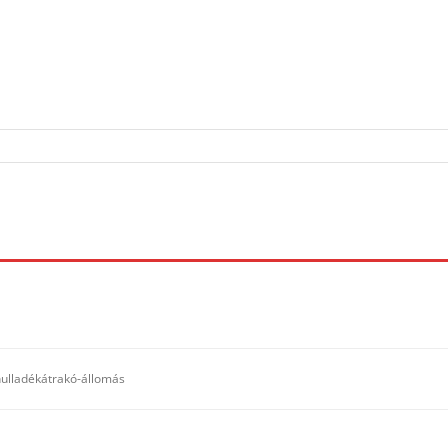
ulladékátrakó-állomás