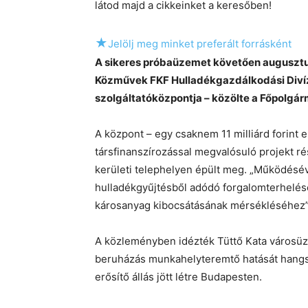
látod majd a cikkeinket a keresőben!
★
Jelölj meg minket preferált forrásként
A sikeres próbaüzemet követően auguszt
Közművek FKF Hulladékgazdálkodási Divíz
szolgáltatóközpontja – közölte a Főpolgárm
A központ – egy csaknem 11 milliárd forint 
társfinanszírozással megvalósuló projekt ré
kerületi telephelyen épült meg. „Működéséve
hulladékgyűjtésből adódó forgalomterhelés
károsanyag kibocsátásának mérsékléséhez” 
A közleményben idézték Tüttő Kata városüze
beruházás munkahelyteremtő hatását hangsúl
erősítő állás jött létre Budapesten.