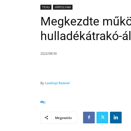
TEHU
HÍRFOLYAM
Megkezdte működ
hulladékátrakó-á
2022/08/30
By
Ladányi Roland
1
Megosztás