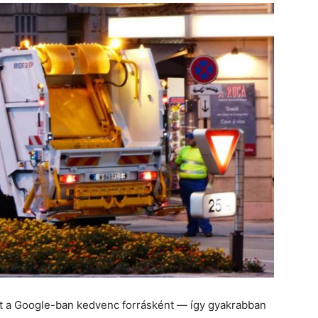
et a Google-ban kedvenc forrásként — így gyakrabban