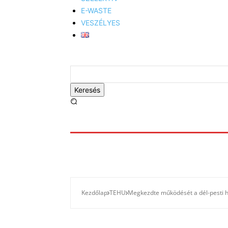
E-WASTE
VESZÉLYES
Keresés
Kezdőlap
TEHU
Megkezdte működését a dél-pesti h