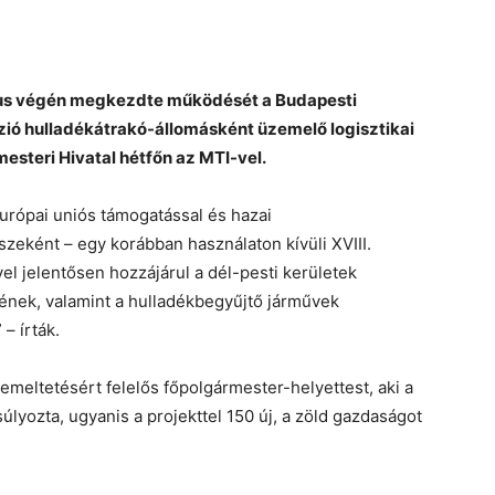
us végén megkezdte működését a Budapesti
ió hulladékátrakó-állomásként üzemelő logisztikai
esteri Hivatal hétfőn az MTI-vel.
európai uniós támogatással és hazai
szeként – egy korábban használaton kívüli XVIII.
l jelentősen hozzájárul a dél-pesti kerületek
ének, valamint a hulladékbegyűjtő járművek
– írták.
meltetésért felelős főpolgármester-helyettest, aki a
yozta, ugyanis a projekttel 150 új, a zöld gazdaságot