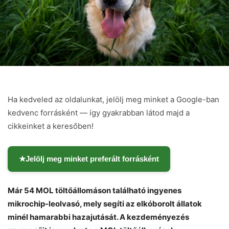
Ha kedveled az oldalunkat, jelölj meg minket a Google-ban
kedvenc forrásként — így gyakrabban látod majd a
cikkeinket a keresőben!
★
Jelölj meg minket preferált forrásként
Már 54 MOL töltőállomáson található ingyenes
mikrochip-leolvasó, mely segíti az elkóborolt állatok
minél hamarabbi hazajutását. A kezdeményezés