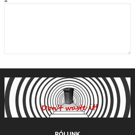
Δ
RÓLUNK