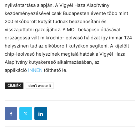
nyilvántartása alapján. A Vigyél Haza Alapítvány
kezdeményezésével csak Budapesten évente több mint
200 elkóborolt kutyát tudnak beazonosítani és
visszajuttatni gazdájához. A MOL bekapcsolódásával
országossá vált mikrochip-leolvasó hálózat így immár 124
helyszínen tud az elkóborolt kutyákon segíteni. A kijelölt
chip-leolvasó helyszínek megtalálhatóak a Vigyél Haza
Alapítvány kutyakereső alkalmazásában, az
applikáció
INNEN
tölthető le.
CÍMKÉK
don't waste it