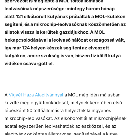
szervezőit is meglepte a MOL töltőállomások
Chat
Close
Mr wAIste
leolvasóinak népszerűsége: mintegy három hónap
alatt
121 elkóborolt kutyának próbáltak a MOL-kutakon
segíteni, és a mikrochip-leolvasóknak köszönhetően az
Helló! Miben segíthetek ma?
állatok vissza is kerültek gazdájukhoz. A MOL
bekapcsolódásával a leolvasó hálózat országossá vált,
így már 124 helyen készek segíteni az elveszett
kutyákon, amire szükség is van, hiszen tízből 9 kutya
vidéken csavargott el.
A
Vigyél Haza Alapítvánnyal
a MOL még idén májusban
kezdte meg együttműködését, melynek keretében első
lépésként 50 töltőállomásra helyeztek ki ingyenes
mikrochip-leolvasókat. Az elkóborolt állat mikrochipjének
adatai egyszerűen leolvashatóak az eszközzel, és az
alapítvány önkéntes állatorvosai segítségével a kutya