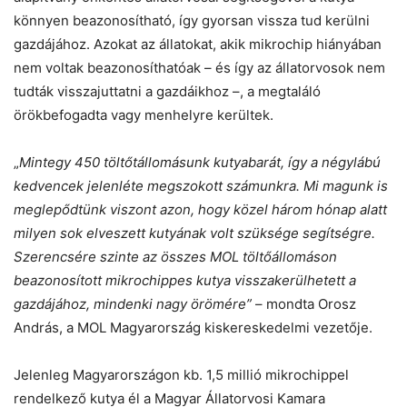
könnyen beazonosítható, így gyorsan vissza tud kerülni
gazdájához. Azokat az állatokat, akik mikrochip hiányában
nem voltak beazonosíthatóak – és így az állatorvosok nem
tudták visszajuttatni a gazdáikhoz –, a megtaláló
örökbefogadta vagy menhelyre kerültek.
„
Mintegy 450 töltőtállomásunk
kutyabarát, így a négylábú
kedvencek jelenléte megszokott számunkra. Mi magunk is
meglepődtünk viszont azon, hogy közel három hónap alatt
milyen sok elveszett kutyának volt szüksége segítségre.
Szerencsére szinte az összes MOL töltőállomáson
beazonosított mikrochippes kutya visszakerülhetett a
gazdájához, mindenki nagy örömére”
– mondta Orosz
András, a MOL Magyarország kiskereskedelmi vezetője.
Jelenleg Magyarországon kb. 1,5 millió mikrochippel
rendelkező kutya él a Magyar Állatorvosi Kamara