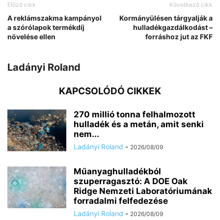
Előző cikk
Következő cikk
A reklámszakma kampányol
Kormányülésen tárgyalják a
a szórólapok termékdíj
hulladékgazdálkodást –
növelése ellen
forráshoz jut az FKF
Ladányi Roland
KAPCSOLÓDÓ CIKKEK
270 millió tonna felhalmozott
hulladék és a metán, amit senki
nem...
Ladányi Roland
-
2026/08/09
Műanyaghulladékból
szuperragasztó: A DOE Oak
Ridge Nemzeti Laboratóriumának
forradalmi felfedezése
Ladányi Roland
-
2026/08/09