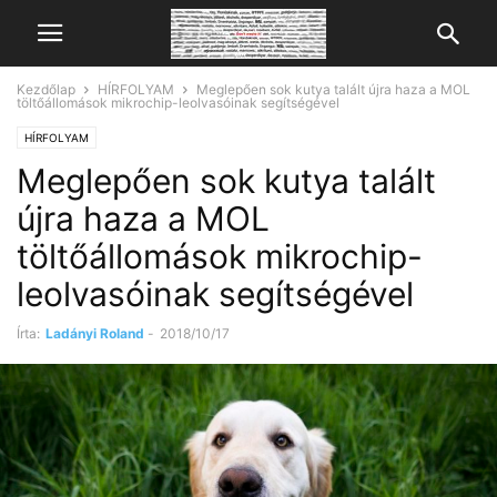
Kezdőlap
HÍRFOLYAM
Meglepően sok kutya talált újra haza a MOL
töltőállomások mikrochip-leolvasóinak segítségével
HÍRFOLYAM
Meglepően sok kutya talált
újra haza a MOL
töltőállomások mikrochip-
leolvasóinak segítségével
Írta:
Ladányi Roland
-
2018/10/17