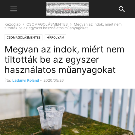
Kezdőlap
CSOMAGOLÁSMENTES
Megvan az indok, miért nem
tiltották be az egyszer használatos műanyagokat
CSOMAGOLÁSMENTES
HÍRFOLYAM
Megvan az indok, miért nem
tiltották be az egyszer
használatos műanyagokat
Írta:
Ladányi Roland
-
2020/05/26