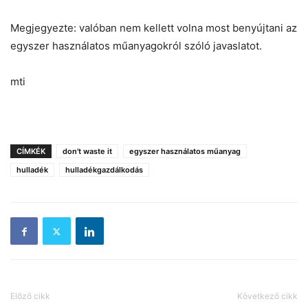
Megjegyezte: valóban nem kellett volna most benyújtani az
egyszer használatos műanyagokról szóló javaslatot.
mti
CÍMKÉK
don't waste it
egyszer használatos műanyag
hulladék
hulladékgazdálkodás
Előző cikk
Következő cikk