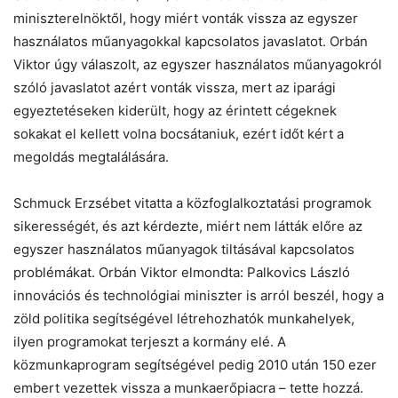
miniszterelnöktől, hogy miért vonták vissza az egyszer
használatos műanyagokkal kapcsolatos javaslatot. Orbán
Viktor úgy válaszolt, az egyszer használatos műanyagokról
szóló javaslatot azért vonták vissza, mert az iparági
egyeztetéseken kiderült, hogy az érintett cégeknek
sokakat el kellett volna bocsátaniuk, ezért időt kért a
megoldás megtalálására.
Schmuck Erzsébet vitatta a közfoglalkoztatási programok
sikerességét, és azt kérdezte, miért nem látták előre az
egyszer használatos műanyagok tiltásával kapcsolatos
problémákat. Orbán Viktor elmondta: Palkovics László
innovációs és technológiai miniszter is arról beszél, hogy a
zöld politika segítségével létrehozhatók munkahelyek,
ilyen programokat terjeszt a kormány elé. A
közmunkaprogram segítségével pedig 2010 után 150 ezer
embert vezettek vissza a munkaerőpiacra – tette hozzá.