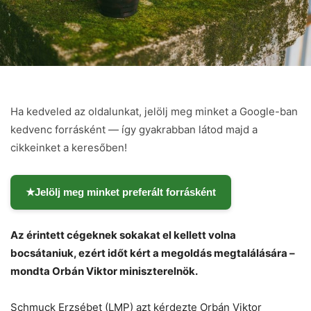
Ha kedveled az oldalunkat, jelölj meg minket a Google-ban
kedvenc forrásként — így gyakrabban látod majd a
cikkeinket a keresőben!
★
Jelölj meg minket preferált forrásként
Az érintett cégeknek sokakat el kellett volna
bocsátaniuk, ezért időt kért a megoldás megtalálására –
Chat
Close
Mr wAIste
mondta Orbán Viktor miniszterelnök.
Helló! Miben segíthetek ma?
Schmuck Erzsébet (LMP) azt kérdezte Orbán Viktor