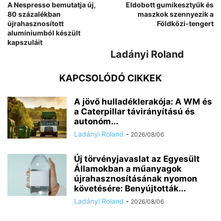
A Nespresso bemutatja új,
Eldobott gumikesztyűk és
80 százalékban
maszkok szennyezik a
újrahasznosított
Földközi-tengert
alumíniumból készült
kapszuláit
Ladányi Roland
KAPCSOLÓDÓ CIKKEK
A jövő hulladéklerakója: A WM és
a Caterpillar távirányítású és
autonóm...
Ladányi Roland
-
2026/08/06
Új törvényjavaslat az Egyesült
Államokban a műanyagok
újrahasznosításának nyomon
követésére: Benyújtották...
Ladányi Roland
-
2026/08/06