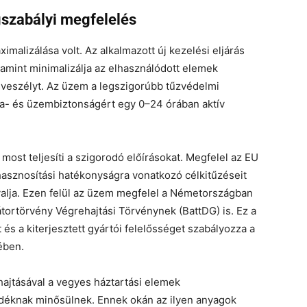
gszabályi megfelelés
imalizálása volt. Az alkalmazott új kezelési eljárás
lamint minimalizálja az elhasználódott elemek
sveszélyt. Az üzem a legszigorúbb tűzvédelmi
ka- és üzembiztonságért egy 0–24 órában aktív
ost teljesíti a szigorodó előírásokat. Megfelel az EU
asznosítási hatékonyságra vonatkozó célkitűzéseit
yalja. Ezen felül az üzem megfelel a Németországban
ortörvény Végrehajtási Törvénynek (BattDG) is. Ez a
t és a kiterjesztett gyártói felelősséget szabályozza a
ében.
ajtásával a vegyes háztartási elemek
déknak minősülnek. Ennek okán az ilyen anyagok