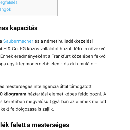
egfelelés
hangok
mas kapacitás
 a
Saubermacher
és a német hulladékkezelési
bH & Co. KG közös vállalatot hozott létre a növekvő
. Ennek eredményeként a Frankfurt közelében fekvő
ópa egyik legmodernebb elem- és akkumulátor-
és mesterséges intelligencia által támogatott
0 kilogramm
háztartási elemet képes feldolgozni. A
ás keretében megvalósult gyárban az elemek mellett
ek) feldolgozása is zajlik.
lék felett a mesterséges