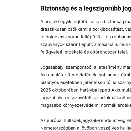
Biztonság és a legszigorúbb jo
A projekt egyik legfőbb célja a biztonság max
drasztikusan csökkenti a porkibocsátást, va
feldolgozása során fellépő tűz- és robbaná
szabványok szerint épült: a maximális mun
felügyeleti, érzékelő és oltórendszer felel.
Jogszabályi szempontból a létesítmény már m
Akkumulátor Rendeletének, sőt, annak újrah
bizonyos esetekben jelentősen túl is szárn
2025 októberében hatályba lépett Akkumulát
jogszabály a visszavételt, az ártalmatlanítás
magasabb környezetvédelmi normák érdek
Az európai hulladékjegyzék-rendelet végreh
Németországban a jövőben veszélyes hulla