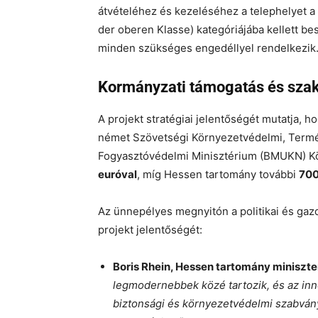
átvételéhez és kezeléséhez a telephelyet a
der oberen Klasse) kategóriájába kellett b
minden szükséges engedéllyel rendelkezik
Kormányzati támogatás és sza
A projekt stratégiai jelentőségét mutatja, h
német Szövetségi Környezetvédelmi, Termés
Fogyasztóvédelmi Minisztérium (BMUKN) K
euróval
, míg Hessen tartomány további
700
Az ünnepélyes megnyitón a politikai és gazd
projekt jelentőségét:
Boris Rhein, Hessen tartomány miniszte
legmodernebbek közé tartozik, és az inn
biztonsági és környezetvédelmi szabványo