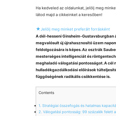
Ha kedveled az oldalunkat, jelölj meg mink
látod majd a cikkeinket a keresőben!
★
Jelölj meg minket preferált forrásként
A dél-hesseni Ginsheim-Gustavsburgban át
megvalósult új újrahasznosító üzem napon
feldolgozására is képes. Az osztrák Saub
mesterséges intelligenciát és röntgentech
meghaladó válogatási pontosságot. A cél 
hulladékgazdálkodási előírások túlteljesí
függőségének radikális csökkentése is.
Contents
1.
Stratégiai összefogás és hatalmas kapacit
2.
Válogatási pontosság: 99 százalék felett a