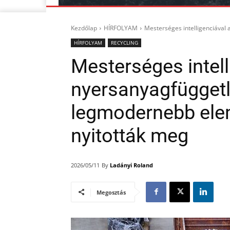
Kezdőlap
HÍRFOLYAM
Mesterséges intelligenciával
HÍRFOLYAM
RECYCLING
Mesterséges intell
nyersanyagfüggetl
legmodernebb ele
nyitották meg
By
Ladányi Roland
2026/05/11
Megosztás