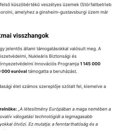
 felső küszöbértékű veszélyes üzemek (Störfallbetrieb
esorolni, amelyhez a ginsheim-gustavsburgi üzem már
.
kmai visszhangok
ogy jelentős állami támogatásokkal valósult meg. A
zetvédelmi, Nukleáris Biztonsági és
örnyezetvédelmi Innovációs Programja
1 145 000
 000 euróval
támogatta a beruházást.
asági élet számos szereplője szólalt fel, kiemelve a
relnöke:
„A létesítmény Európában a maga nemében a
ovatív válogatási technológiát a legmagasabb
kkal ötvözi. Ez mutatja: a fenntarthatóság és a