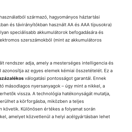
 használatból származó, hagyományos háztartási
ban és távirányítókban használt AA és AAA típusokra)
olyan speciálisabb akkumulátorok befogadására és
elektromos szerszámokból (mint az akkumulátoros
lt rendszer adja, amely a mesterséges intelligencia és
 azonosítja az egyes elemek kémiai összetételét. Ez a
 százalékos
válogatási pontosságot garantál. Ennek
tó másodlagos nyersanyagok – úgy mint a nikkel, a
yerhetők vissza. A technológia hatékonyságát mutatja,
erülhet a körforgásba, miközben a teljes
n követik. Különösen értékes a folyamat során
el, amelyet közvetlenül a helyi acélgyártásban lehet