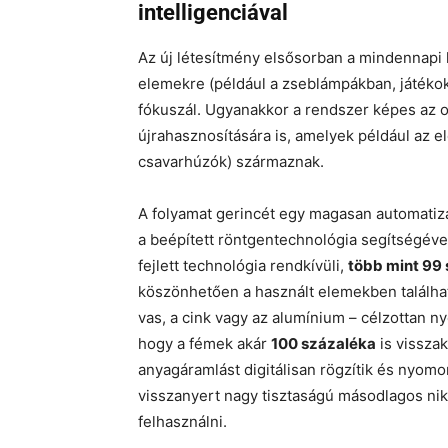
intelligenciával
Az új létesítmény elsősorban a mindennapi
elemekre (például a zseblámpákban, játékok
fókuszál. Ugyanakkor a rendszer képes az 
újrahasznosítására is, amelyek például az 
csavarhúzók) származnak.
A folyamat gerincét egy magasan automatizá
a beépített röntgentechnológia segítségével
fejlett technológia rendkívüli,
több mint 99
köszönhetően a használt elemekben találha
vas, a cink vagy az alumínium – célzottan n
hogy a fémek akár
100 százaléka
is visszak
anyagáramlást digitálisan rögzítik és nyomo
visszanyert nagy tisztaságú másodlagos nikk
felhasználni.