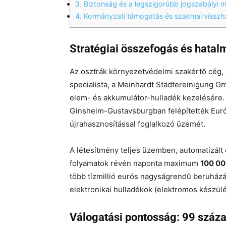
3.
Biztonság és a legszigorúbb jogszabályi m
4.
Kormányzati támogatás és szakmai vissz
Stratégiai összefogás és hatal
Az osztrák környezetvédelmi szakértő cég,
specialista, a Meinhardt Städtereinigung Gm
elem- és akkumulátor-hulladék kezelésére
Ginsheim-Gustavsburgban felépítették Eur
újrahasznosítással foglalkozó üzemét.
A létesítmény teljes üzemben, automatizált 
folyamatok révén naponta maximum
100 00
több tízmillió eurós nagyságrendű beruház
elektronikai hulladékok (elektromos készülék
Válogatási pontosság: 99 száza