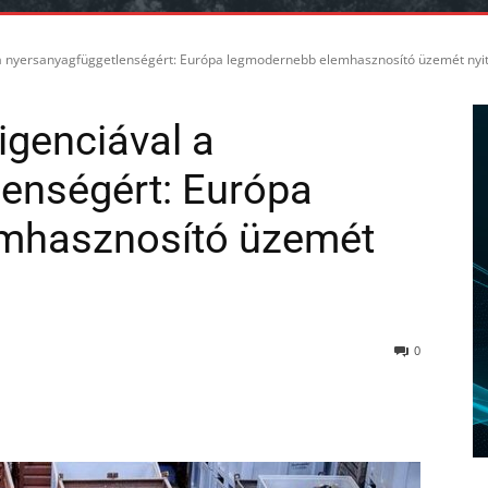
 a nyersanyagfüggetlenségért: Európa legmodernebb elemhasznosító üzemét nyi
igenciával a
enségért: Európa
mhasznosító üzemét
0