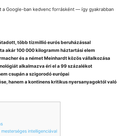
et a Google-ban kedvenc forrásként — így gyakrabban
adott, több tízmillió eurós beruházással
ta akár 100 000 kilogramm háztartási elem
ermacher és a német Meinhardt közös vállalkozása
nológiát alkalmazva éri el a 99 százalékot
nem csupán a szigorodó európai
tése, hanem a kontinens kritikus nyersanyagoktól való
ás
 mesterséges intelligenciával