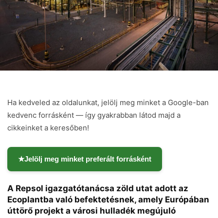
Ha kedveled az oldalunkat, jelölj meg minket a Google-ban
kedvenc forrásként — így gyakrabban látod majd a
cikkeinket a keresőben!
★
Jelölj meg minket preferált forrásként
A Repsol igazgatótanácsa zöld utat adott az
Ecoplantba való befektetésnek, amely Európában
úttörő projekt a városi hulladék megújuló