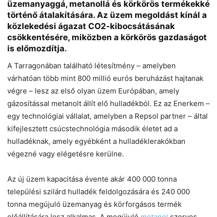
üzemanyaggá, metanollá és körkörös termékekké
történő átalakítására. Az üzem megoldást kínál a
közlekedési ágazat CO2-kibocsátásának
csökkentésére, miközben a körkörös gazdaságot
is előmozdítja.
A Tarragonában található létesítmény – amelyben
várhatóan több mint 800 millió eurós beruházást hajtanak
végre – lesz az első olyan üzem Európában, amely
gázosítással metanolt állít elő hulladékból. Ez az Enerkem –
egy technológiai vállalat, amelyben a Repsol partner – által
kifejlesztett csúcstechnológia második életet ad a
hulladéknak, amely egyébként a hulladéklerakókban
Chat
Close
Mr wAIste
végezné vagy elégetésre kerülne.
Helló! Miben segíthetek ma?
Az új üzem kapacitása évente akár 400 000 tonna
települési szilárd hulladék feldolgozására és 240 000
tonna megújuló üzemanyag és körforgásos termék
előállítására lesz alkalmas. A megújuló
metanol
szerves