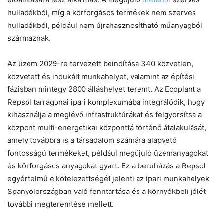
hulladékból, míg a körforgásos termékek nem szerves
hulladékból, például nem újrahasznosítható műanyagból
származnak.
Az üzem 2029-re tervezett beindítása 340 közvetlen,
közvetett és indukált munkahelyet, valamint az építési
fázisban mintegy 2800 álláshelyet teremt. Az Ecoplant a
Repsol tarragonai ipari komplexumába integrálódik, hogy
kihasználja a meglévő infrastruktúrákat és felgyorsítsa a
központ multi-energetikai központtá történő átalakulását,
amely továbbra is a társadalom számára alapvető
fontosságú termékeket, például megújuló üzemanyagokat
és körforgásos anyagokat gyárt. Ez a beruházás a Repsol
egyértelmű elkötelezettségét jelenti az ipari munkahelyek
Spanyolországban való fenntartása és a környékbeli jólét
további megteremtése mellett.