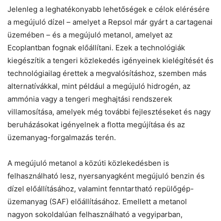
Jelenleg a leghatékonyabb lehetőségek e célok elérésére
a megújuló dízel – amelyet a Repsol már gyárt a cartagenai
üzemében – és a megújuló metanol, amelyet az
Ecoplantban fognak előállítani. Ezek a technológiák
kiegészítik a tengeri közlekedés igényeinek kielégítését és
technológiailag érettek a megvalósításhoz, szemben más
alternatívákkal, mint például a megújuló hidrogén, az
ammónia vagy a tengeri meghajtási rendszerek
villamosítása, amelyek még további fejlesztéseket és nagy
beruházásokat igényelnek a flotta megújítása és az
üzemanyag-forgalmazás terén.
A megújuló metanol a közúti közlekedésben is
felhasználható lesz, nyersanyagként megújuló benzin és
dízel előállításához, valamint fenntartható repülőgép-
üzemanyag (SAF) előállításához. Emellett a metanol
nagyon sokoldalúan felhasználható a vegyiparban,