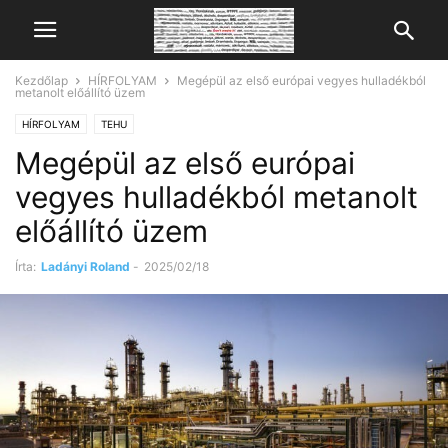
Kezdőlap
HÍRFOLYAM
Megépül az első európai vegyes hulladékból
metanolt előállító üzem
HÍRFOLYAM
TEHU
Megépül az első európai
vegyes hulladékból metanolt
előállító üzem
Írta:
Ladányi Roland
-
2025/02/18