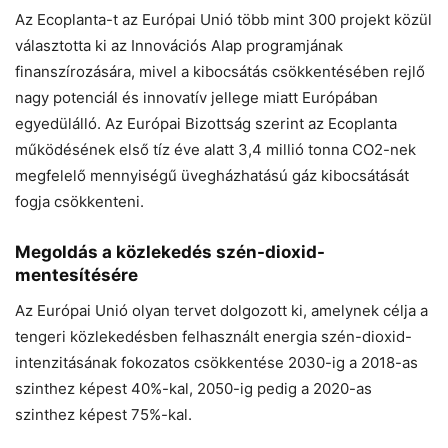
Az Ecoplanta-t az Európai Unió több mint 300 projekt közül
választotta ki az Innovációs Alap programjának
finanszírozására, mivel a kibocsátás csökkentésében rejlő
nagy potenciál és innovatív jellege miatt Európában
egyedülálló. Az Európai Bizottság szerint az Ecoplanta
működésének első tíz éve alatt 3,4 millió tonna CO2-nek
megfelelő mennyiségű üvegházhatású gáz kibocsátását
fogja csökkenteni.
Megoldás a közlekedés szén-dioxid-
mentesítésére
Az Európai Unió olyan tervet dolgozott ki, amelynek célja a
tengeri közlekedésben felhasznált energia szén-dioxid-
intenzitásának fokozatos csökkentése 2030-ig a 2018-as
szinthez képest 40%-kal, 2050-ig pedig a 2020-as
szinthez képest 75%-kal.