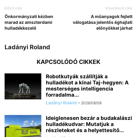
Előző cikk
Következő cikk
Önkormányzati kézben
A műanyagok fejlett
marad az amszterdami
válogatása jelentős éghajlati
hulladékkezelő
előnyökkel járhat
Ladányi Roland
KAPCSOLÓDÓ CIKKEK
Robotkutyák szállítják a
hulladékot a kínai Taj-hegyen: A
mesterséges intelligencia
forradalma...
Ladányi Roland
-
2026/08/08
Ideiglenesen bezár a budakalászi
hulladékudvar: Mutatjuk a
részleteket és a helyettesítő...