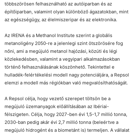
többszörösen felhasználható az autóiparban és az
építőiparban, valamint olyan különböző ágazatokban, mint
az egészségügy, az élelmiszeripar és az elektronika.
Az IRENA és a Methanol Institute szerint a globális
metanoligény 2050-re a jelenlegi szint ötszörösére fog
nőni, ami a megújuló metanol hajózási, közúti és légi
közlekedésben, valamint a vegyipari alkalmazásokban
történő felhasználásának köszönhető. Tekintettel e
hulladék-felértékelési modell nagy potenciáljára, a Repsol
elemzi a modell más régiókban való megvalósíthatóságát.
A Repsol célja, hogy vezető szerepet töltsön be a
megújuló üzemanyagok előállításában az Ibériai-
félszigeten. Célja, hogy 2027-ben évi 1,5-1,7 millió tonna,
2030-ban pedig akár évi 2,7 millió tonna (beleértve a
megújuló hidrogént és a biometánt is) termeljen. A vállalat