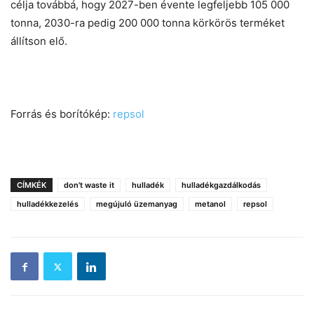
célja továbbá, hogy 2027-ben évente legfeljebb 105 000
tonna, 2030-ra pedig 200 000 tonna körkörös terméket
állítson elő.
Forrás és borítókép:
repsol
CÍMKÉK
don't waste it
hulladék
hulladékgazdálkodás
hulladékkezelés
megújuló üzemanyag
metanol
repsol