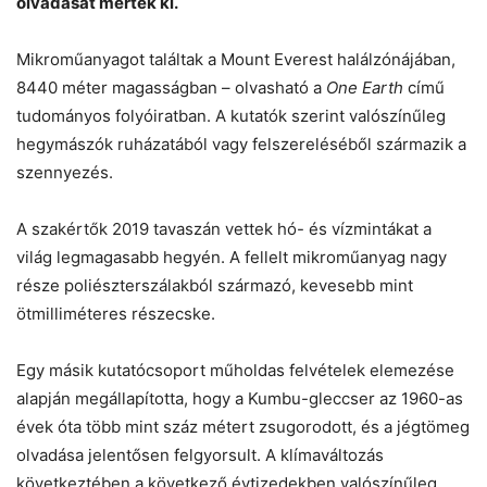
olvadását mérték ki.
Mikroműanyagot találtak a Mount Everest halálzónájában,
Helló! Miben segíthetek ma?
8440 méter magasságban – olvasható a
One Earth
című
tudományos folyóiratban. A kutatók szerint valószínűleg
hegymászók ruházatából vagy felszereléséből származik a
szennyezés.
A szakértők 2019 tavaszán vettek hó- és vízmintákat a
világ legmagasabb hegyén. A fellelt mikroműanyag nagy
része poliészterszálakból származó, kevesebb mint
ötmilliméteres részecske.
Egy másik kutatócsoport műholdas felvételek elemezése
alapján megállapította, hogy a Kumbu-gleccser az 1960-as
évek óta több mint száz métert zsugorodott, és a jégtömeg
olvadása jelentősen felgyorsult. A klímaváltozás
következtében a következő évtizedekben valószínűleg