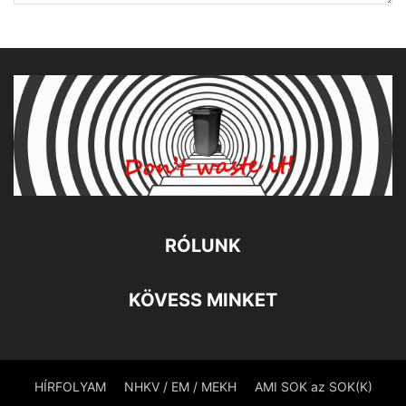
RÓLUNK
KÖVESS MINKET
HÍRFOLYAM
NHKV / EM / MEKH
AMI SOK az SOK(K)