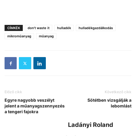
CÍMKÉK
don't waste it
hulladék
hulladékgazdálkodás
mikroműanyag
műanyag
Előző cikk
Következő cikk
Egyre nagyobb veszélyt
Sötétben vizsgálják a
jelent a műanyagszennyezés
lebomlást
a tengeri fajokra
Ladányi Roland