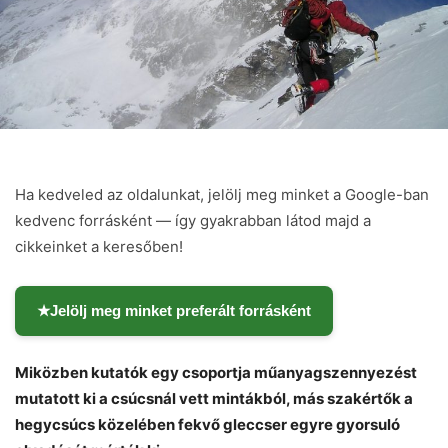
Ha kedveled az oldalunkat, jelölj meg minket a Google-ban
kedvenc forrásként — így gyakrabban látod majd a
cikkeinket a keresőben!
★
Jelölj meg minket preferált forrásként
Miközben kutatók egy csoportja műanyagszennyezést
mutatott ki a csúcsnál vett mintákból, más szakértők a
hegycsúcs közelében fekvő gleccser egyre gyorsuló
Chat
Close
Mr wAIste