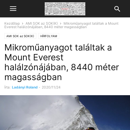
Kezdőlap
AMI SOK az SOK(K)
Mikroműanyagot találtak a Mount
Everest halálzónájában, 8440 méter magasságban
AMI SOK az SOK(K)
HÍRFOLYAM
Mikroműanyagot találtak a
Mount Everest
halálzónájában, 8440 méter
magasságban
Írta:
Ladányi Roland
-
2020/11/24