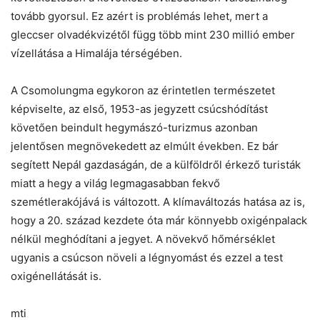
tovább gyorsul. Ez azért is problémás lehet, mert a
gleccser olvadékvizétől függ több mint 230 millió ember
vízellátása a Himalája térségében.
A Csomolungma egykoron az érintetlen természetet
képviselte, az első, 1953-as jegyzett csúcshódítást
követően beindult hegymászó-turizmus azonban
jelentősen megnövekedett az elmúlt években. Ez bár
segített Nepál gazdaságán, de a külföldről érkező turisták
miatt a hegy a világ legmagasabban fekvő
szemétlerakójává is változott. A klímaváltozás hatása az is,
hogy a 20. század kezdete óta már könnyebb oxigénpalack
nélkül meghódítani a jegyet. A növekvő hőmérséklet
ugyanis a csúcson növeli a légnyomást és ezzel a test
oxigénellátását is.
mti