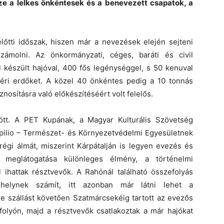
ze a lelkes önkéntesek és a benevezett csapatok, a
lőtti időszak, hiszen már a nevezések elején sejteni
zámolni. Az önkormányzati, céges, baráti és civil
l készült hajóval, 400 fős legénységgel, s 50 kenuval
ártéri erdőket. A közel 40 önkéntes pedig a 10 tonnás
osításra való előkészítéséért volt felelős.
ött. A PET Kupának, a Magyar Kulturális Szövetség
apilio – Természet- és Környezetvédelmi Egyesületnek
régi álmát, miszerint Kárpátalján is legyen evezés és
k meglátogatása különleges élmény, a történelmi
l ihattak résztvevők. A Rahónál található összefolyás
s helynek számít, itt azonban már látni lehet a
e szállást követően Szatmárcsekéig tartott az evezős
folyón, majd a résztvevők csatlakoztak a már hajókat