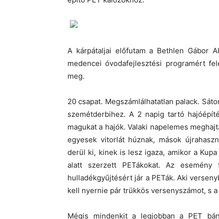
A kárpátaljai előfutam a Bethlen Gábor Al
medencei óvodafejlesztési programért fele
meg.
20 csapat. Megszámlálhatatlan palack. Sát
szemétderbihez. A 2 napig tartó hajóépít
magukat a hajók. Valaki napelemes meghajtás
egyesek vitorlát húznak, mások újrahaszn
derül ki, kinek is lesz igaza, amikor a Kupa
alatt szerzett PETákokat. Az esemény 
hulladékgyűjtésért jár a PETák. Aki verseny
kell nyernie pár trükkös versenyszámot, s 
Mégis mindenkit a legjobban a PET bányá