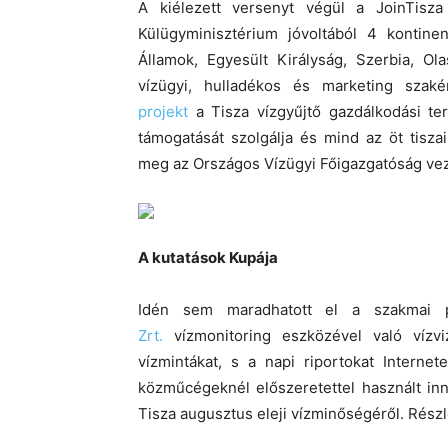
A kiélezett versenyt végül a JoinTisz
Külügyminisztérium jóvoltából 4 kontine
Államok, Egyesült Királyság, Szerbia, Ol
vízügyi, hulladékos és marketing szak
projekt
a Tisza vízgyűjtő gazdálkodási ter
támogatását szolgálja és mind az öt tisz
meg az Országos Vízügyi Főigazgatóság vez
A kutatások Kupája
Idén sem maradhatott el a szakmai 
Zrt.
vízmonitoring eszközével való vízviz
vízmintákat, s a napi riportokat Interne
közműcégeknél előszeretettel használt in
Tisza augusztus eleji vízminőségéről. Rész