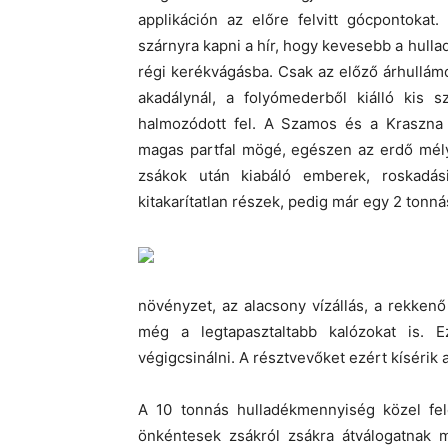
applikáción az előre felvitt gócpontoka
szárnyra kapni a hír, hogy kevesebb a hulla
régi kerékvágásba. Csak az előző árhullámok
akadálynál, a folyómederből kiálló kis
halmozódott fel. A Szamos és a Kraszna
magas partfal mögé, egészen az erdő mély
zsákok után kiabáló emberek, roskadá
kitakarítatlan részek, pedig már egy 2 tonnás
növényzet, az alacsony vízállás, a rekkenő
még a legtapasztaltabb kalózokat is. 
végigcsinálni. A résztvevőket ezért kísérik 
A 10 tonnás hulladékmennyiség közel fel
önkéntesek zsákról zsákra átválogatnak m