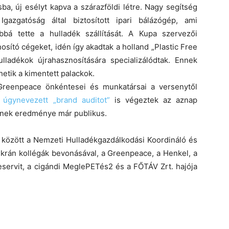
a, új esélyt kapva a szárazföldi létre. Nagy segítség
Igazgatóság által biztosított ipari bálázógép, ami
bá tette a hulladék szállítását. A Kupa szervezői
osító cégeket, idén így akadtak a holland „Plastic Free
ulladékok újrahasznosítására specializálódtak. Ennek
etik a kimentett palackok.
Greenpeace önkéntesei és munkatársai a versenytől
, úgynevezett „brand auditot”
is végeztek az aznap
ynek eredménye már publikus.
k között a Nemzeti Hulladékgazdálkodási Koordináló és
rán kollégák bevonásával, a Greenpeace, a Henkel, a
servit, a cigándi MeglePETés2 és a FŐTÁV Zrt. hajója