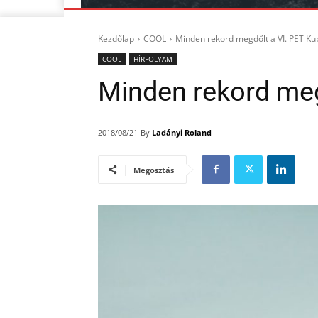
Kezdőlap
COOL
Minden rekord megdőlt a VI. PET K
COOL
HÍRFOLYAM
Minden rekord meg
By
Ladányi Roland
2018/08/21
Megosztás