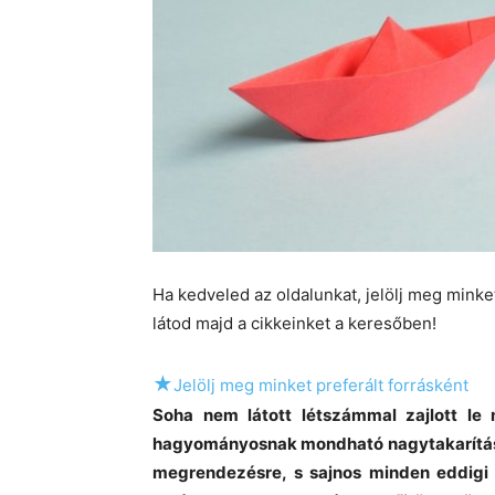
Ha kedveled az oldalunkat, jelölj meg mink
látod majd a cikkeinket a keresőben!
★
Jelölj meg minket preferált forrásként
Soha nem látott létszámmal zajlott le
hagyományosnak mondható nagytakarítás 
megrendezésre, s sajnos minden eddigi r