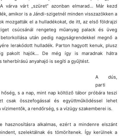
t. A várva várt „szüret” azonban elmarad… Már kezd
dék, amikor is a Jándi-szigetnél minden visszazökken a
 mozgatták el a hulladékokat, de itt, az első földrajzi
 sziget csúcsánál rengeteg műanyag palack és üveg
 betorkollása után pedig nagyságrendekkel megnő a
ére lerakódott hulladék. Parton hagyott kenuk, plusz
sig pakolt hajók… De még így is maradnak hátra
 teherbírású anyahajó is segíti a gyűjtést.
A dús,
parti
 hőség, s a nap, mint nap költöző tábor próbára teszi
Ezt csak összefogással és együttműködéssel lehet
a vízimentők, a rendőrség, s a vízügy szakemberei is.
e hasznosításra alkalmas, ezért a mindenre elszánt
indent, szelektálnak és tömörítenek. Így kerülnek a