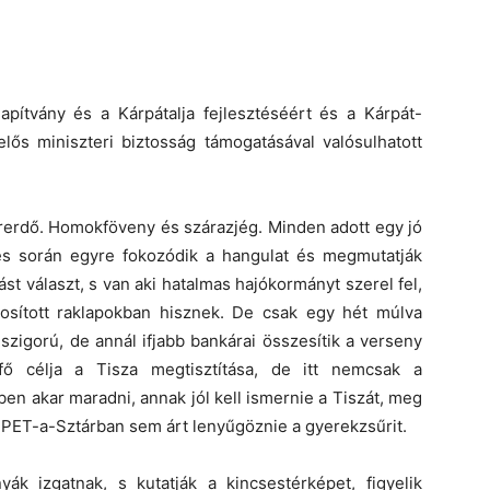
apítvány és a Kárpátalja fejlesztéséért és a Kárpát-
lős miniszteri biztosság támogatásával valósulhatott
orerdő. Homokföveny és szárazjég. Minden adott egy jó
és során egyre fokozódik a hangulat és megmutatják
t választ, s van aki hatalmas hajókormányt szerel fel,
osított raklapokban hisznek. De csak egy hét múlva
 szigorú, de annál ifjabb bankárai összesítik a verseny
fő célja a Tisza megtisztítása, de itt nemcsak a
ben akar maradni, annak jól kell ismernie a Tiszát, meg
a PET-a-Sztárban sem árt lenyűgöznie a gyerekzsűrit.
k izgatnak, s kutatják a kincsestérképet, figyelik