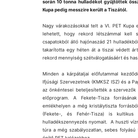
során 10 tonna hulladékot gyűjtöttek öss
Kupa pedig messzire került a Tiszától.
Nagy várakozásokkal telt a VI. PET Kupa e
lehetett, hogy rekord létszámmal kell s
csapatokból álló hajónaszád 21 hulladékbó
takarította egy héten át a tiszai védett 
rekord mennyiség szétválogatásáért és haszn
Minden a kárpátaljai előfutammal kezdőd
Ifjúsági Szervezetnek (KMKSZ ISZ) és a P
az önkéntesei beteljesítették a szervezők 
előprogram. A Fekete-Tisza forrásána
emlékhelyen a még kristálytiszta forrásbó
(Fekete-, és Fehér-Tisza) is kultiku
hulladékszennyezés nyomait. A huszti vízr
túra a még szabályozatlan, sebes folyású 
építő PET kalózokhoz.