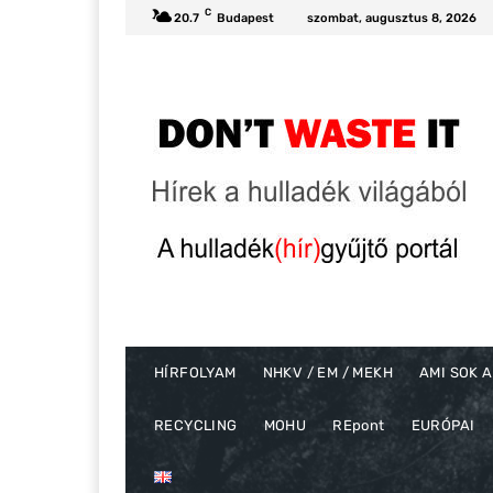
C
20.7
Budapest
szombat, augusztus 8, 2026
HÍRFOLYAM
NHKV / EM / MEKH
AMI SOK A
RECYCLING
MOHU
REpont
EURÓPAI