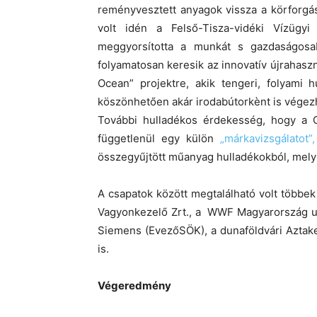
reményvesztett anyagok vissza a körforgásb
volt idén a Felső-Tisza-vidéki Vízügyi 
meggyorsította a munkát s gazdaságosab
folyamatosan keresik az innovatív újrahaszn
Ocean” projektre, akik tengeri, folyami h
köszönhetően akár irodabútorkènt is végezh
További hulladékos érdekesség, hogy a 
függetlenül egy külön
„márkavizsgálatot”
összegyűjtött műanyag hulladékokból, mel
A csapatok között megtalálható volt többe
Vagyonkezelő Zrt., a WWF Magyarország uk
Siemens (EvezőSÖK), a dunaföldvári Aztake
is.
Végeredmény