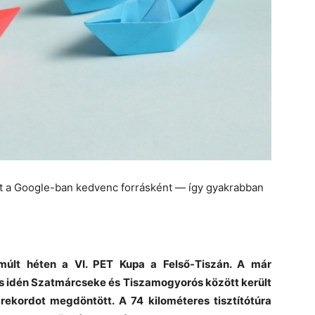
et a Google-ban kedvenc forrásként — így gyakrabban
 múlt héten a VI. PET Kupa a Felső-Tiszán. A már
idén Szatmárcseke és Tiszamogyorós között került
ekordot megdöntött. A 74 kilométeres tisztítótúra