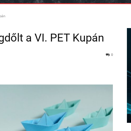
upán
dőlt a VI. PET Kupán
0