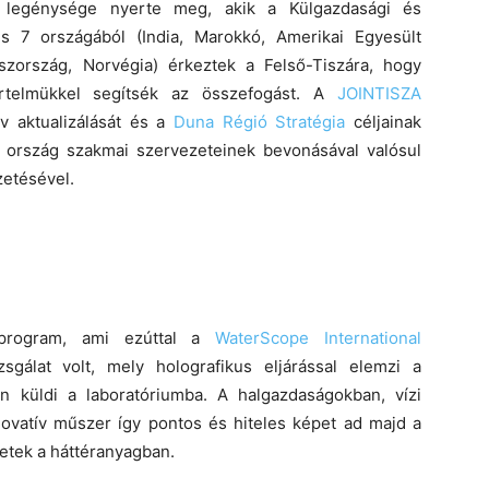
a legénysége nyerte meg, akik a Külgazdasági és
ns 7 országából (India, Marokkó, Amerikai Egyesült
aszország, Norvégia) érkeztek a Felső-Tiszára, hogy
értelmükkel segítsék az összefogást. A
JOINTISZA
v aktualizálását és a
Duna Régió Stratégia
céljainak
ai ország szakmai szervezeteinek bevonásával valósul
etésével.
program, ami ezúttal a
WaterScope International
sgálat volt, mely holografikus eljárással elemzi a
ten küldi a laboratóriumba. A halgazdaságokban, vízi
novatív műszer így pontos és hiteles képet ad majd a
letek a háttéranyagban.