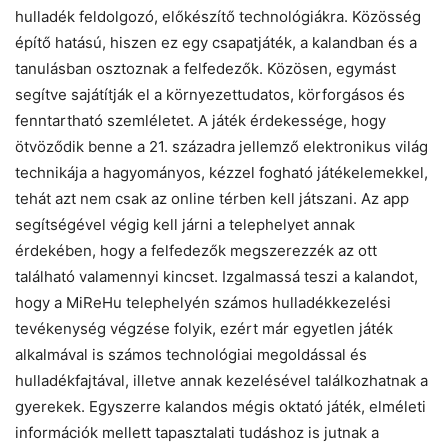
hulladék feldolgozó, előkészítő technológiákra. Közösség
építő hatású, hiszen ez egy csapatjáték, a kalandban és a
tanulásban osztoznak a felfedezők. Közösen, egymást
segítve sajátítják el a környezettudatos, körforgásos és
fenntartható szemléletet. A játék érdekessége, hogy
ötvöződik benne a 21. századra jellemző elektronikus világ
technikája a hagyományos, kézzel fogható játékelemekkel,
tehát azt nem csak az online térben kell játszani. Az app
segítségével végig kell járni a telephelyet annak
érdekében, hogy a felfedezők megszerezzék az ott
található valamennyi kincset. Izgalmassá teszi a kalandot,
hogy a MiReHu telephelyén számos hulladékkezelési
tevékenység végzése folyik, ezért már egyetlen játék
alkalmával is számos technológiai megoldással és
hulladékfajtával, illetve annak kezelésével találkozhatnak a
gyerekek. Egyszerre kalandos mégis oktató játék, elméleti
információk mellett tapasztalati tudáshoz is jutnak a