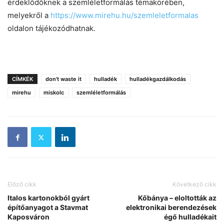
érdeklődőknek a szemléletformálás témakörében,
melyekről a
https://www.mirehu.hu/szemleletformalas
oldalon tájékozódhatnak.
CÍMKÉK
don't waste it
hulladék
hulladékgazdálkodás
mirehu
miskolc
szemléletformálás
Előző cikk
Következő cikk
Italos kartonokból gyárt
Kőbánya – eloltották az
építőanyagot a Stavmat
elektronikai berendezések
Kaposváron
égő hulladékait