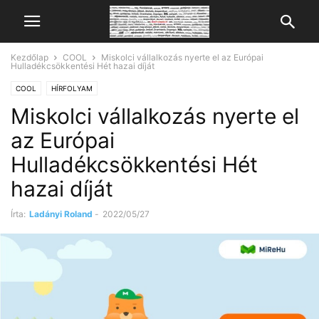
Kezdőlap
COOL
Miskolci vállalkozás nyerte el az Európai
Hulladékcsökkentési Hét hazai díját
COOL
HÍRFOLYAM
Miskolci vállalkozás nyerte el
az Európai
Hulladékcsökkentési Hét
hazai díját
Írta:
Ladányi Roland
-
2022/05/27