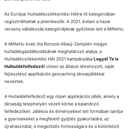
Az Európai Hulladékcsökkentési Hétre öt kategóriában
regisztrálhattak a jelentkezők. A 2021. évben a hazai
verseny vállalkozás kategóriájának győztese lett a MiReHu.
A MiReHu évek óta Borsod-Abaúj-Zemplén megye
hulladékgazdálkodásának meghatározó alakja, a
Hulladékcsökkentési Hét 2021 kampányába
Legyél Te is
Hulladékfelfedező!
címen az általuk létrehozott, saját
fejlesztésű applikációs geocaching társasjátékkal
neveztek.
A Hulladékfelfedező egy olyan applikációs játék, amely a
társaság telephelyén vezeti körbe a kalandozó
felfedezőket. Játékos és élményekkel teli formában tanítja
a gyermekeket a megfelelő gyűjtés gyakorlatára, az
újrahasználat, a megelőzés fontosságára és a különböző