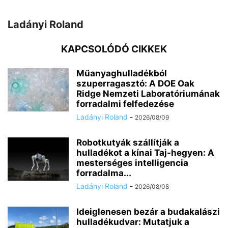
Ladányi Roland
KAPCSOLÓDÓ CIKKEK
Műanyaghulladékból
szuperragasztó: A DOE Oak
Ridge Nemzeti Laboratóriumának
forradalmi felfedezése
Ladányi Roland
-
2026/08/09
Robotkutyák szállítják a
hulladékot a kínai Taj-hegyen: A
mesterséges intelligencia
forradalma...
Ladányi Roland
-
2026/08/08
Ideiglenesen bezár a budakalászi
hulladékudvar: Mutatjuk a