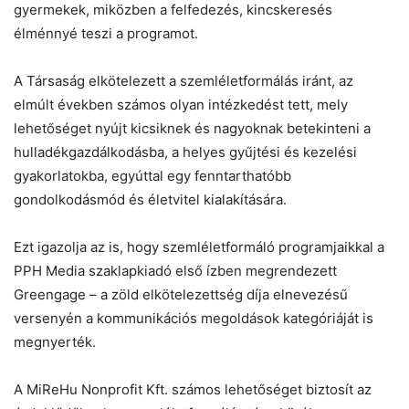
gyermekek, miközben a felfedezés, kincskeresés
élménnyé teszi a programot.
A Társaság elkötelezett a szemléletformálás iránt, az
elmúlt években számos olyan intézkedést tett, mely
lehetőséget nyújt kicsiknek és nagyoknak betekinteni a
hulladékgazdálkodásba, a helyes gyűjtési és kezelési
gyakorlatokba, egyúttal egy fenntarthatóbb
gondolkodásmód és életvitel kialakítására.
Ezt igazolja az is, hogy szemléletformáló programjaikkal a
PPH Media szaklapkiadó első ízben megrendezett
Greengage – a zöld elkötelezettség díja elnevezésű
versenyén a kommunikációs megoldások kategóriáját is
megnyerték.
A MiReHu Nonprofit Kft. számos lehetőséget biztosít az