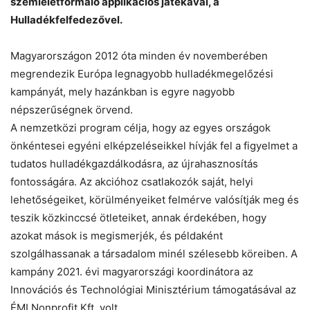
szemléletformáló applikációs játékával, a
Hulladékfelfedezővel.
Magyarországon 2012 óta minden év novemberében
megrendezik Európa legnagyobb hulladékmegelőzési
kampányát, mely hazánkban is egyre nagyobb
népszerűségnek örvend.
A nemzetközi program célja, hogy az egyes országok
Chat
Close
Mr wAIste
önkéntesei egyéni elképzeléseikkel hívják fel a figyelmet a
tudatos hulladékgazdálkodásra, az újrahasznosítás
Helló! Miben segíthetek ma?
fontosságára. Az akcióhoz csatlakozók saját, helyi
lehetőségeiket, körülményeiket felmérve valósítják meg és
teszik közkinccsé ötleteiket, annak érdekében, hogy
azokat mások is megismerjék, és példaként
szolgálhassanak a társadalom minél szélesebb köreiben. A
kampány 2021. évi magyarországi koordinátora az
Innovációs és Technológiai Minisztérium támogatásával az
ÉMI Nonprofit Kft. volt.