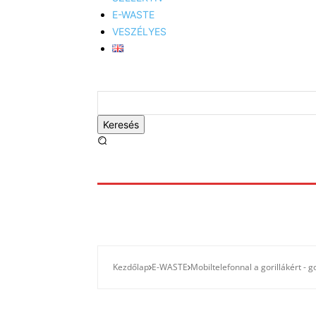
E-WASTE
VESZÉLYES
Keresés
Kezdőlap
E-WASTE
Mobiltelefonnal a gorillákért - g