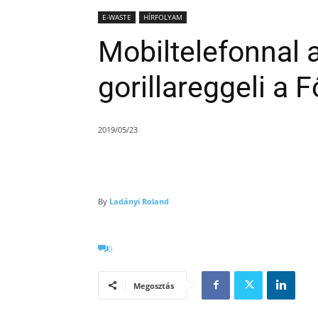
E-WASTE
HÍRFOLYAM
Mobiltelefonnal a
gorillareggeli a 
2019/05/23
By
Ladányi Roland
0
Megosztás