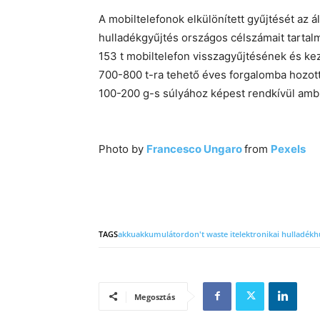
A mobiltelefonok elkülönített gyűjtését az á
hulladékgyűjtés országos célszámait tartal
153 t mobiltelefon visszagyűjtésének és ke
700-800 t-ra tehető éves forgalomba hozot
100-200 g-s súlyához képest rendkívül amb
Photo by
Francesco Ungaro
from
Pexels
TAGS
akku
akkumulátor
don't waste it
elektronikai hulladék
h
Megosztás