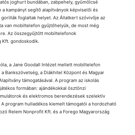
gatós joghurt bundában, zabpehely, gyümölcsé
on a kampányt segítő alapítványok képviselői és
orillák foglaltak helyet. Az Állatkert szóvivője az
ta van mobiltelefon gyűjtőhelyük, de most még
re. Az összegyűjtött mobiltelefonok
g Kft. gondoskodik.
óla, a Jane Goodall Intézet mellett mobiltelefon
.
a Bankszövetség, a Diákhitel Központ és Magyar
Alapítvány támogatásával. A program az iskolás
játékos formában: ajándékokkal ösztönzi
kumulátorok és elektromos berendezések szelektív
. A program hulladékos kiemelt támogatói a hordozható
kozó Relem Nonprofit Kft. és a Forego Magyarország