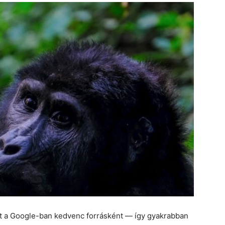
et a Google-ban kedvenc forrásként — így gyakrabban