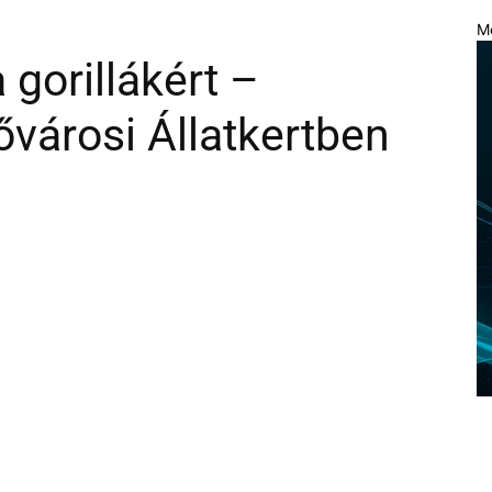
M
 gorillákért –
Fővárosi Állatkertben