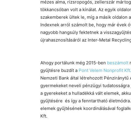
mézes alma, rizsropogós, zellerszár márto
tökkancsóban volt a kínálat. Az egyik oldal
szakemberek ültek le, míg a másik oldalon a g
Indexnek arról számolt be, hogy már évek ó
nagyobb hangsúly fektetnek a visszagyűjtés
újrahasznosításáról az Inter-Metal Recyclin
Ahogy portálunk még 2015-ben
beszámolt
r
gyűjtésre buzdít a
Pont Velem Nonprofit Kft
Nemzeti Bank által létrehozott Pénziránytű 
gyermekeket neveli pénzügyi tudatosságra 
a gyerekeket a hulladékká vált elemek, ak
gyűjtésére és így a fenntartható életmódra
elemek gyűjtésének koordinálásával foglal
Kft.