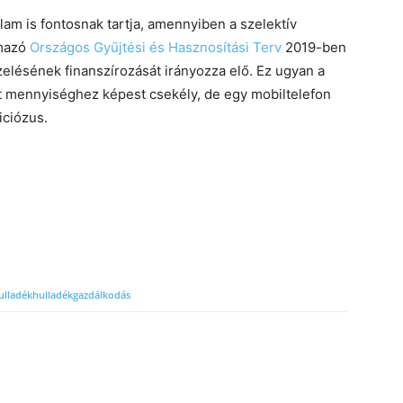
llam is fontosnak tartja, amennyiben a szelektív
mazó
Országos Gyűjtési és Hasznosítási Terv
2019-ben
zelésének finanszírozását irányozza elő. Ez ugyan a
t mennyiséghez képest csekély, de egy mobiltelefon
iciózus.
ulladék
hulladékgazdálkodás