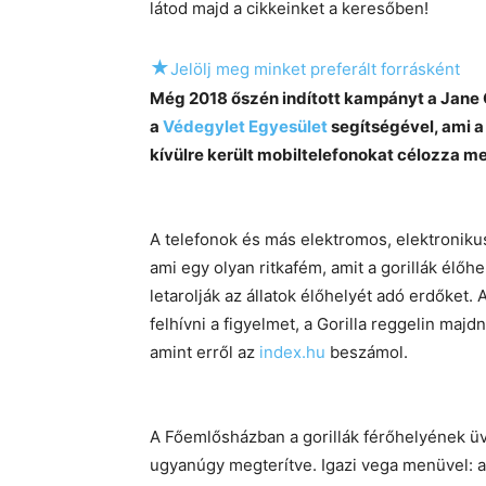
látod majd a cikkeinket a keresőben!
★
Jelölj meg minket preferált forrásként
Még 2018 őszén indított kampányt a Jane 
a
Védegylet Egyesület
segítségével, ami 
kívülre került mobiltelefonokat célozza meg
A telefonok és más elektromos, elektroniku
ami egy olyan ritkafém, amit a gorillák élő
letarolják az állatok élőhelyét adó erdőket.
felhívni a figyelmet, a Gorilla reggelin ma
amint erről az
index.hu
beszámol.
A Főemlősházban a gorillák férőhelyének üveg
ugyanúgy megterítve. Igazi vega menüvel: a