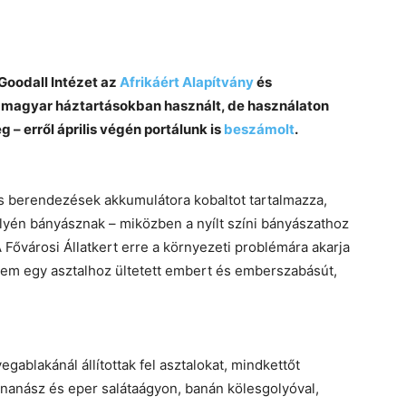
Goodall Intézet az
Afrikáért Alapítvány
és
a magyar háztartásokban használt, de használaton
 – erről április végén portálunk is
beszámolt
.
s berendezések akkumulátora kobaltot tartalmazza,
helyén bányásznak – miközben a nyílt színi bányászathoz
 A Fővárosi Állatkert erre a környezeti problémára akarja
jdnem egy asztalhoz ültetett embert és emberszabásút,
ablakánál állítottak fel asztalokat, mindkettőt
nanász és eper salátaágyon, banán kölesgolyóval,