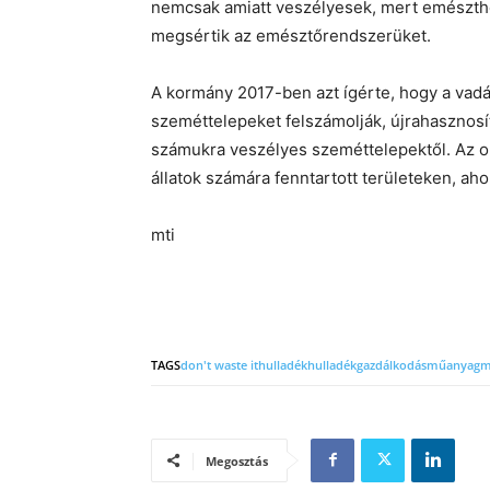
nemcsak amiatt veszélyesek, mert emészthe
megsértik az emésztőrendszerüket.
A kormány 2017-ben azt ígérte, hogy a vadá
szeméttelepeket felszámolják, újrahasznosítj
számukra veszélyes szeméttelepektől. Az o
állatok számára fenntartott területeken, aho
mti
TAGS
don't waste it
hulladék
hulladékgazdálkodás
műanyag
m
Megosztás