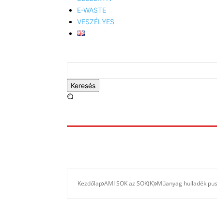
E-WASTE
VESZÉLYES
Keresés
Kezdőlap
AMI SOK az SOK(K)
Műanyag hulladék puszt