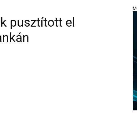
M
 pusztított el
Lankán