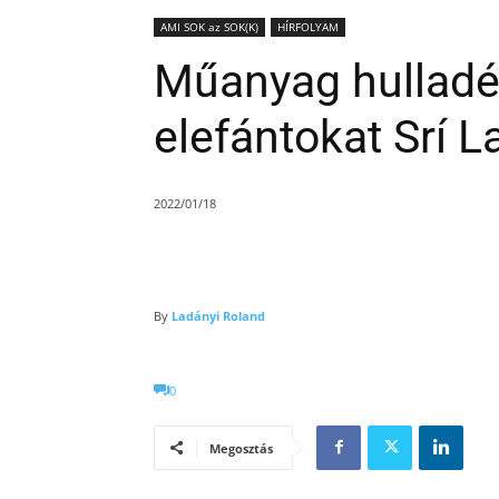
AMI SOK az SOK(K)
HÍRFOLYAM
Műanyag hulladék
elefántokat Srí 
2022/01/18
By
Ladányi Roland
0
Megosztás