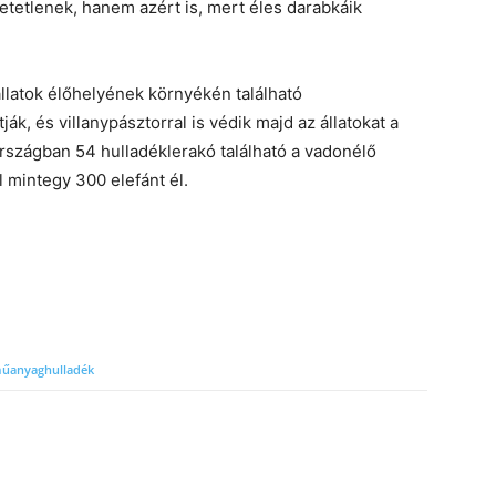
tetlenek, hanem azért is, mert éles darabkáik
llatok élőhelyének környékén található
ák, és villanypásztorral is védik majd az állatokat a
rszágban 54 hulladéklerakó található a vadonélő
l mintegy 300 elefánt él.
űanyaghulladék