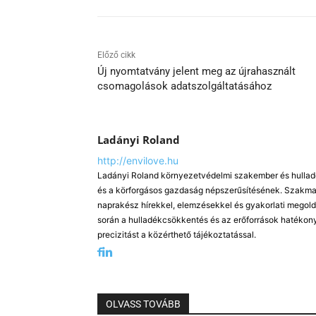
Előző cikk
Új nyomtatvány jelent meg az újrahasznált
csomagolások adatszolgáltatásához
Ladányi Roland
http://envilove.hu
Ladányi Roland környezetvédelmi szakember és hulladé
és a körforgásos gazdaság népszerűsítésének. Szakmai
naprakész hírekkel, elemzésekkel és gyakorlati megold
során a hulladékcsökkentés és az erőforrások hatékony
precizitást a közérthető tájékoztatással.
OLVASS TOVÁBB