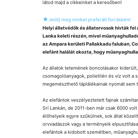
látod majd a cikkeinket a keresőben!
★
Jelölj meg minket preferált forrásként
Helyi állatvédők és állatorvosok hívták fel 
Lanka keleti részén, mivel műanyaghulladé
az Ampara kerületi Pallakkadu faluban, Co
elefánt halálát okozta, hogy műanyaghulla
Az állatok tetemének boncolásakor kiderül
csomagolóanyagok, polietilén és víz volt a
megemészthető táplálékainak nyomát sem ta
Az elefántok veszélyeztetett fajnak számíta
Srí Lankán, de 2011-ben már csak 6000 volt 
élőhelyeik egyre szűkülnek, sok állat közelí
orvvadászok vagy a terményeik elpusztítása 
elefántok a kidobott szemétben, műanyagh