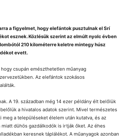
arra a figyelmet, hogy elefántok pusztulnak el Srí
kot esznek. Közlésük szerint az elmúlt nyolc évben
lombótól 210 kilométerre keletre mintegy húsz
dékot evett.
t, hogy csupán emészthetetlen műanyag
 szervezetükben. Az elefántok szokásos
lálták.
nak. A 19. században még 14 ezer példány élt belőlük
belőlük a hivatalos adatok szerint. Mivel természetes
ti meg a településeket élelem után kutatva, és az
miatt dühös gazdálkodók is irtják őket. Az éhes
ulladékban keresnek táplálékot. A műanyagok azonban