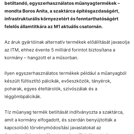
betiltandó, egyszerhasználatos műanyagtermékek –
Helló! Miben segíthetek ma?
mondta Boros Anita, a szaktárca építésgazdaságért,
infrastrukturális környezetért és fenntarthatóságért
felelős államtitkára az M1 aktuális csatornán.
Az áruk gyártóinak alternatív termékek előállítását javasolja
az ITM, ehhez évente 5 milliárd forintot biztosítana a
kormány – hangzott el a műsorban.
Ilyen egyszerhasználatos termékek például a műanyagból
készült fültisztító pálcikák, evőeszközök, tányérok,
poharak, egyes ételtárolók, szívószálak és a
léggömbpálcikák.
Tíz műanyag termék betiltását indítványozta a szaktárca,
amit a kormány elfogadott, és szerdán benyújtották a
kapcsolódó törvénymódosítási javaslatokat az