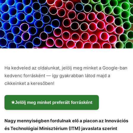
Ha kedveled az oldalunkat, jelölj meg minket a Google-ban
kedvenc forrásként — így gyakrabban látod majd a
cikkeinket a keresőben!
★
Jelölj meg minket preferált forrásként
Chat
Close
Mr wAIste
Nagy mennyiségben fordulnak elő a piacon az Innovációs
és Technológiai Minisztérium (ITM) javaslata szerint