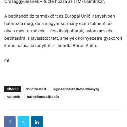
Országgyűlésnek – fűzte hozzá az ITM-államtitkár.
A betiltandó tíz termékkört az Európai Unió irányelvben
határozta meg, de a magyar kormány ezen túlment, és
olyan más termékek – fesztiválpoharak, nylonzacskók –
betiltására is javaslatot tett, amelyek környezetre gyakorolt
káros hatása bizonyított – mondta Boros Anita.
mti
CÍMKÉK
don't waste it
egyszer használatos műanyag
hulladék
hulladékgazdálkodás