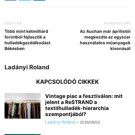
Előző cikk
Következő cikk
Több mint kétmilliárd
Az Auchan már áprilistól
forintból fejlesztik a
megkezdte az egyszer
hulladékgazdálkodást
használatos műanyagok
Békésben
kivonását
Ladányi Roland
KAPCSOLÓDÓ CIKKEK
Vintage piac a fesztiválon: mit
jelent a ReSTRAND a
textilhulladék-hierarchia
szempontjából?
Ladányi Roland
-
2026/08/05