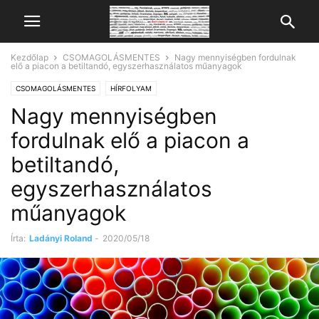
Kezdőlap
CSOMAGOLÁSMENTES
Nagy mennyiségben fordulnak
elő a piacon a betiltandó, egyszerhasználatos műanyagok
CSOMAGOLÁSMENTES
HÍRFOLYAM
Nagy mennyiségben
fordulnak elő a piacon a
betiltandó,
egyszerhasználatos
műanyagok
Írta:
Ladányi Roland
-
2020/05/18