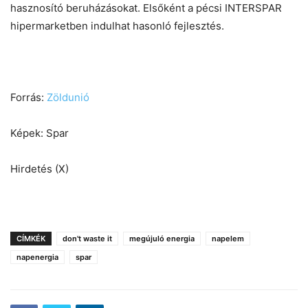
hasznosító beruházásokat. Elsőként a pécsi INTERSPAR
hipermarketben indulhat hasonló fejlesztés.
Forrás:
Zöldunió
Képek: Spar
Hirdetés (X)
CÍMKÉK
don't waste it
megújuló energia
napelem
napenergia
spar