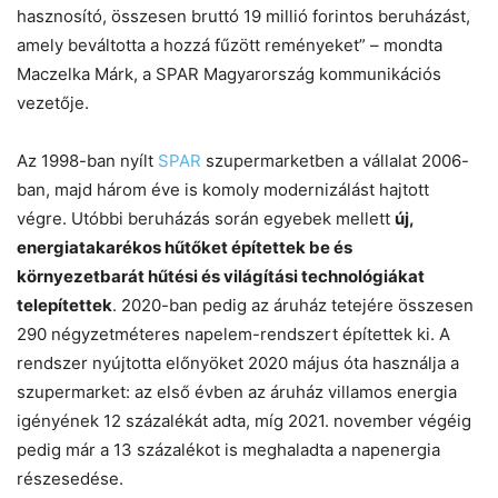
hasznosító, összesen bruttó 19 millió forintos beruházást,
amely beváltotta a hozzá fűzött reményeket” – mondta
Maczelka Márk, a SPAR Magyarország kommunikációs
vezetője.
Az 1998-ban nyílt
SPAR
szupermarketben a vállalat 2006-
ban, majd három éve is komoly modernizálást hajtott
végre. Utóbbi beruházás során egyebek mellett
új,
energiatakarékos hűtőket építettek be és
környezetbarát hűtési és világítási technológiákat
telepítettek
. 2020-ban pedig az áruház tetejére összesen
290 négyzetméteres napelem-rendszert építettek ki. A
rendszer nyújtotta előnyöket 2020 május óta használja a
szupermarket: az első évben az áruház villamos energia
igényének 12 százalékát adta, míg 2021. november végéig
pedig már a 13 százalékot is meghaladta a napenergia
részesedése.