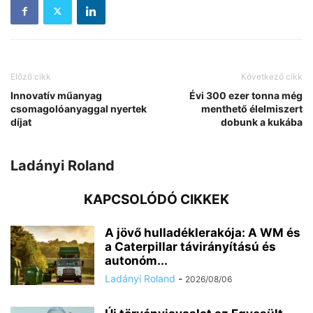
Előző cikk
Következő cikk
Innovatív műanyag
Évi 300 ezer tonna még
csomagolóanyaggal nyertek
menthető élelmiszert
díjat
dobunk a kukába
Ladányi Roland
KAPCSOLÓDÓ CIKKEK
A jövő hulladéklerakója: A WM és
a Caterpillar távirányítású és
autonóm...
Ladányi Roland
-
2026/08/06