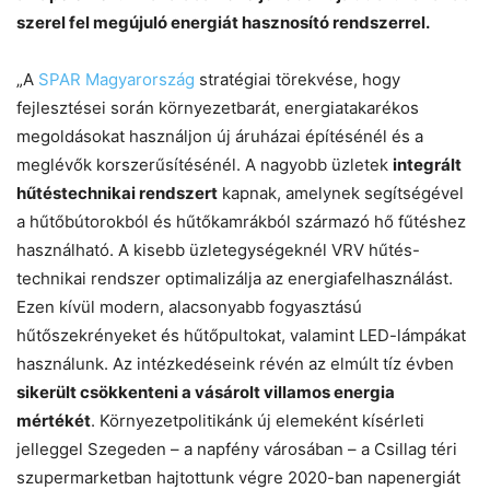
szerel fel megújuló energiát hasznosító rendszerrel.
„A
SPAR Magyarország
stratégiai törekvése, hogy
fejlesztései során környezetbarát, energiatakarékos
megoldásokat használjon új áruházai építésénél és a
Chat
Close
Mr wAIste
meglévők korszerűsítésénél. A nagyobb üzletek
integrált
hűtéstechnikai rendszert
kapnak, amelynek segítségével
Helló! Miben segíthetek ma?
a hűtőbútorokból és hűtőkamrákból származó hő fűtéshez
használható. A kisebb üzletegységeknél VRV hűtés-
technikai rendszer optimalizálja az energiafelhasználást.
Ezen kívül modern, alacsonyabb fogyasztású
hűtőszekrényeket és hűtőpultokat, valamint LED-lámpákat
használunk. Az intézkedéseink révén az elmúlt tíz évben
sikerült csökkenteni a vásárolt villamos energia
mértékét
. Környezetpolitikánk új elemeként kísérleti
jelleggel Szegeden – a napfény városában – a Csillag téri
szupermarketban hajtottunk végre 2020-ban napenergiát