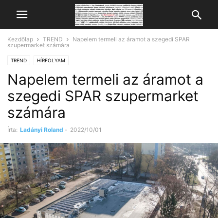
Kezdőlap
TREND
Napelem termeli az áramot a szegedi SPAR
szupermarket számára
TREND
HÍRFOLYAM
Napelem termeli az áramot a
szegedi SPAR szupermarket
számára
Írta:
Ladányi Roland
-
2022/10/01