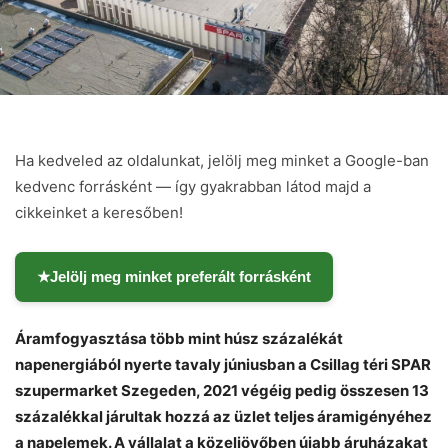
Ha kedveled az oldalunkat, jelölj meg minket a Google-ban
kedvenc forrásként — így gyakrabban látod majd a
cikkeinket a keresőben!
★
Jelölj meg minket preferált forrásként
Áramfogyasztása több mint húsz százalékát
napenergiából nyerte tavaly júniusban a Csillag téri SPAR
szupermarket Szegeden, 2021 végéig pedig összesen 13
százalékkal járultak hozzá az üzlet teljes áramigényéhez
a napelemek. A vállalat a közeljövőben újabb áruházakat