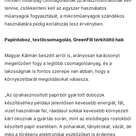
minden műanyag csomagolásnak újrahasznosíthatónak kell
lennie, csökkenteni kell az egyszer használatos
műanyagok fogyasztását, a mikroműanyagok szándékos
használatára pedig korlátozás lesz érvényben.
Papírdoboz, textilcsomagolás, GreenFill térkitöltő hab
Magyar Kálmán beszélt arról is, arányosan karácsonyt
megelőzően fogy a legtöbb csomagolóanyag, és a
lakosságnak is fontos szerepe van abban, hogy a
környezetbarát megoldásokat válassza.
„Az újrahasznosított papírból gyártott dobozok
készítéséhez például jelentősen kevesebb energiát, fát,
vizet használnak fel, ráadásul sokkal kevesebb környezeti
kárt okoznak a gyártás során, mint az elsődleges rostokból
készített papír esetében. A poharakat, tányérokat, vázát, de
még a törékeny elektronikai eszközöket is érdemes