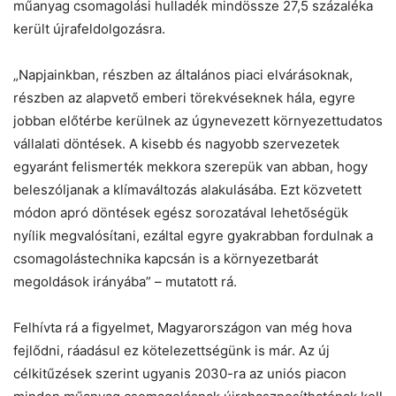
műanyag csomagolási hulladék mindössze 27,5 százaléka
került újrafeldolgozásra.
„Napjainkban, részben az általános piaci elvárásoknak,
részben az alapvető emberi törekvéseknek hála, egyre
jobban előtérbe kerülnek az úgynevezett környezettudatos
vállalati döntések. A kisebb és nagyobb szervezetek
egyaránt felismerték mekkora szerepük van abban, hogy
beleszóljanak a klímaváltozás alakulásába. Ezt közvetett
módon apró döntések egész sorozatával lehetőségük
nyílik megvalósítani, ezáltal egyre gyakrabban fordulnak a
csomagolástechnika kapcsán is a környezetbarát
megoldások irányába” – mutatott rá.
Felhívta rá a figyelmet, Magyarországon van még hova
fejlődni, ráadásul ez kötelezettségünk is már. Az új
célkitűzések szerint ugyanis 2030-ra az uniós piacon