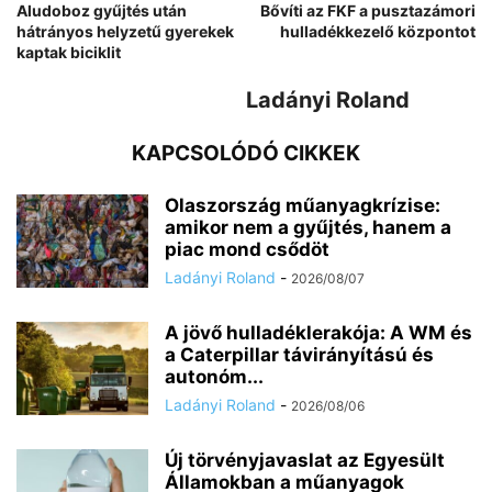
Aludoboz gyűjtés után
Bővíti az FKF a pusztazámori
hátrányos helyzetű gyerekek
hulladékkezelő központot
kaptak biciklit
Ladányi Roland
KAPCSOLÓDÓ CIKKEK
Olaszország műanyagkrízise:
amikor nem a gyűjtés, hanem a
piac mond csődöt
Ladányi Roland
-
2026/08/07
A jövő hulladéklerakója: A WM és
a Caterpillar távirányítású és
autonóm...
Ladányi Roland
-
2026/08/06
Új törvényjavaslat az Egyesült
Államokban a műanyagok