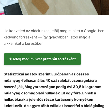
Ha kedveled az oldalunkat, jelölj meg minket a Google-ban
kedvenc forrásként — így gyakrabban látod majd a
cikkeinket a keresőben!
★
Jelölj meg minket preferált forrásként
Statisztikai adatok szerint Európában az összes
műanyag-felhasználás 40 százalékát csomagolásra
használják, Magyarországon pedig évi 30,5 kilogramm
műanyag csomagolási hulladék jut egy főre. Ennek a
hulladéknak a jelentős része karácsony környékén
keletkezik, de egyre több vállalat ismeri fel a biológiailag