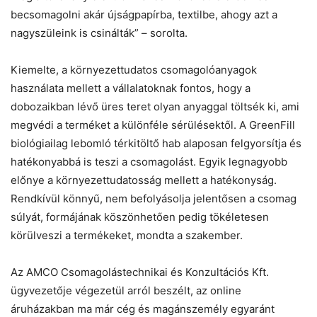
becsomagolni akár újságpapírba, textilbe, ahogy azt a
nagyszüleink is csinálták” – sorolta.
Kiemelte, a környezettudatos csomagolóanyagok
használata mellett a vállalatoknak fontos, hogy a
dobozaikban lévő üres teret olyan anyaggal töltsék ki, ami
megvédi a terméket a különféle sérülésektől. A GreenFill
biológiailag lebomló térkitöltő hab alaposan felgyorsítja és
hatékonyabbá is teszi a csomagolást. Egyik legnagyobb
előnye a környezettudatosság mellett a hatékonyság.
Rendkívül könnyű, nem befolyásolja jelentősen a csomag
súlyát, formájának köszönhetően pedig tökéletesen
körülveszi a termékeket, mondta a szakember.
Az AMCO Csomagolástechnikai és Konzultációs Kft.
ügyvezetője végezetül arról beszélt, az online
áruházakban ma már cég és magánszemély egyaránt