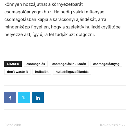
könnyen hozzájuthat a környezetbarát
csomagolóanyagokhoz. Ha pedig valaki műanyag
csomagolásban kapja a karácsonyi ajándékát, arra
mindenképp figyeljen, hogy a szelektív hulladékgyűjtőbe
helyezze azt, így újra fel tudják azt dolgozni.
CÍMKÉK
csomagolás
csomagolási hulladék
csomagolóanyag
don't waste it
hulladék
hulladékgazdálkodás
Előző cikk
Következő cikk