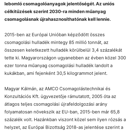
lebomló csomagolóanyagok jelentőségét. Az uniós
célkitűzések szerint 2030-ra minden műanyag
csomagolásnak újrahasznosíthatónak kell lennie.
2015-ben az Európai Unióban képződött összes
csomagolási hulladék mintegy 85 millió tonnát, az
összesen keletkezett hulladék körülbelül 3,4 százalékát
Chat
Close
Mr wAIste
tette ki. Magyarországon ugyanebben az évben közel 300
ezer tonna műanyag csomagolási hulladék landolt a
kukákban, ami fejenként 30,5 kilogrammot jelent.
Helló! Miben segíthetek ma?
Magyar Kálmán, az AMCO Csomagolástechnikai és
Konzultációs Kft. ügyvezetője rámutatott, 2005 óta az
átlagos teljes csomagolási újrafeldolgozási arány
folyamatosan növekszik az EU-ban, 2015-ben már 65,8
százalék volt. Hazánkban viszont közel sem ilyen rózsás a
helyzet, az Európai Bizottság 2018-as jelentése szerint a