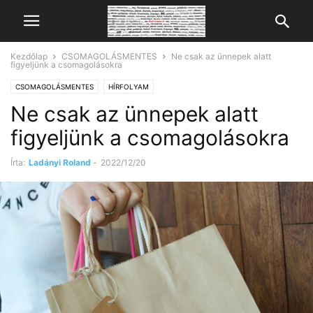
Kezdőlap
CSOMAGOLÁSMENTES
Ne csak az ünnepek alatt
figyeljünk a csomagolásokra
CSOMAGOLÁSMENTES
HÍRFOLYAM
Ne csak az ünnepek alatt
figyeljünk a csomagolásokra
Írta:
Ladányi Roland
-
2022/12/20