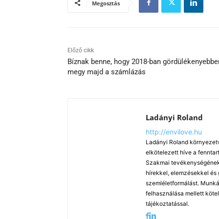
Megosztás
Előző cikk
Bíznak benne, hogy 2018-ban gördülékenyebbe
megy majd a számlázás
Ladányi Roland
http://envilove.hu
Ladányi Roland környezetv
elkötelezett híve a fennt
Szakmai tevékenységének k
hírekkel, elemzésekkel és
szemléletformálást. Munká
felhasználása mellett köte
tájékoztatással.