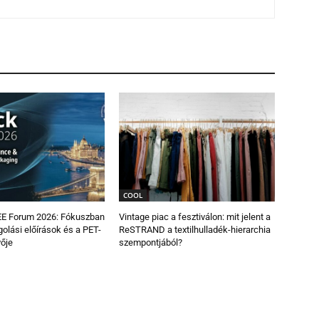
COOL
E Forum 2026: Fókuszban
Vintage piac a fesztiválon: mit jelent a
olási előírások és a PET-
ReSTRAND a textilhulladék-hierarchia
vője
szempontjából?