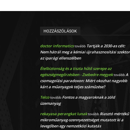
HOZZÁSZÓLÁSOK
doctor informatics
Tartják a 2030-as célt:
tovább
Nem hátrál meg a kémiai újrahasznosítási szektor
az iparági ellenszélben
Ételbiztonság és a tiszta hűtő szerepe az
egészségmegőrzésben - Zsebedre megyek
A
tovább
csomagolási paradoxon: Miért okozhat nagyobb
kárt a műanyagok teljes száműzése?
Telco
Fontos a magyaroknak a zöld
tovább
üzemanyag
rekayasa perangkat lunak
Riasztó mértékű
tovább
mikroműanyag-szennyezettséget mutatott ki a
levegőben egy nemzetközi kutatás