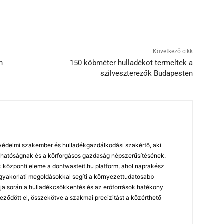
Következő cikk
n
150 köbméter hulladékot termeltek a
szilveszterezők Budapesten
édelmi szakember és hulladékgazdálkodási szakértő, aki
arthatóságnak és a körforgásos gazdaság népszerűsítésének.
özponti eleme a dontwasteit.hu platform, ahol naprakész
 gyakorlati megoldásokkal segíti a környezettudatosabb
ja során a hulladékcsökkentés és az erőforrások hatékony
leződött el, összekötve a szakmai precizitást a közérthető