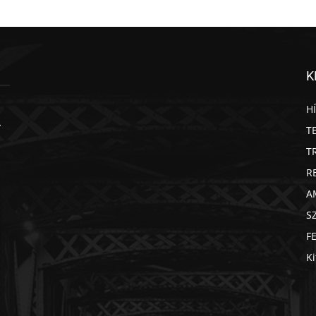
K
H
T
T
R
A
S
F
Ki