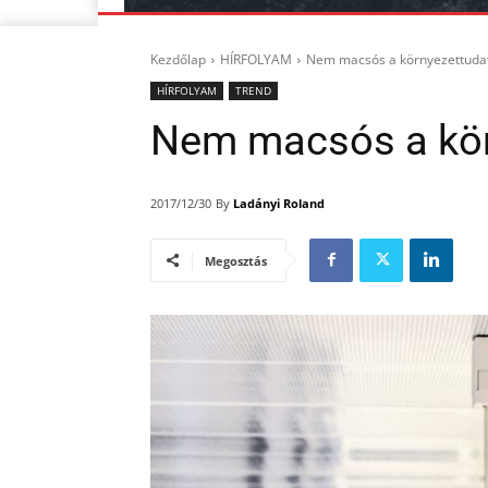
Kezdőlap
HÍRFOLYAM
Nem macsós a környezettuda
HÍRFOLYAM
TREND
Nem macsós a kör
By
Ladányi Roland
2017/12/30
Megosztás