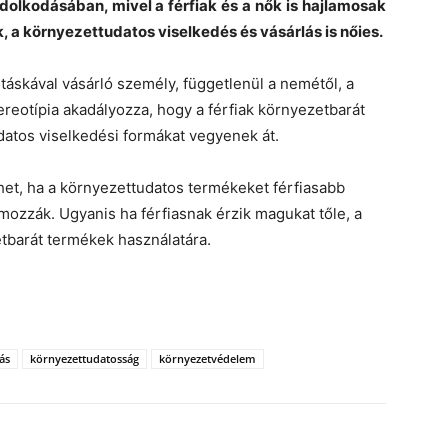
lkodásában, mivel a férfiak és a nők is hajlamosak
, a környezettudatos viselkedés és vásárlás is nőies.
áskával vásárló személy, függetlenül a nemétől, a
reotípia akadályozza, hogy a férfiak környezetbarát
atos viselkedési formákat vegyenek át.
het, ha a környezettudatos termékeket férfiasabb
mozzák. Ugyanis ha férfiasnak érzik magukat tőle, a
etbarát termékek használatára.
ás
környezettudatosság
környezetvédelem