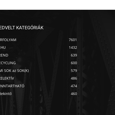
EDVELT KATEGÓRIÁK
ÍRFOLYAM
7601
EHU
1432
REND
639
ECYCLING
600
MI SOK az SOK(K)
579
ZELEKTÍV
486
ENNTARTHATÓ
474
Chat
Mr wAIste
tekintő
460
Helló! Miben segíthetek ma?