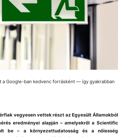
et a Google-ban kedvenc forrásként — így gyakrabban
férfiak vegyesen vettek részt az Egyesült Államokból
mérés eredményei alapján – amelyekről a Scientific
lt be – a környezettudatosság és a nőiesség