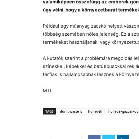
valamiképpen összefügg az emberek gondo
úgy vélni, hogy a környezetbarát termékek
Például egy műanyag zacskó helyett vászont
többség szemében nőies jelenség. Ez a szte
termékeket használjanak, vagy környezettud
A kutatók szerint a problémára megoldás le
színekkel, képekkel és betűtípusokkal reklá
férfiak is hajlamosabbak lesznek a környez
MTI
TAGS
don't waste it
hulladék
hulladékgazdálkod