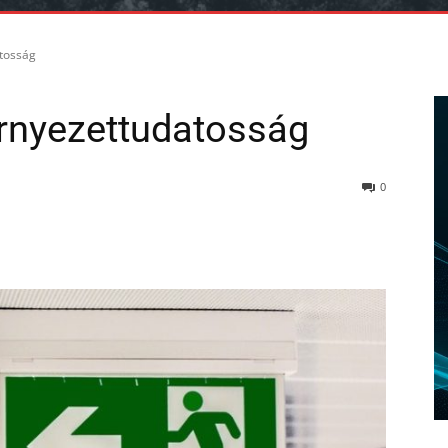
tosság
nyezettudatosság
0