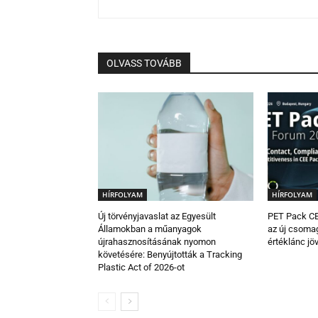
OLVASS TOVÁBB
HÍRFOLYAM
HÍRFOLYAM
Új törvényjavaslat az Egyesült
PET Pack CE
Államokban a műanyagok
az új csomag
újrahasznosításának nyomon
értéklánc jö
követésére: Benyújtották a Tracking
Plastic Act of 2026-ot