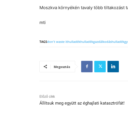
Moszkva környékén tavaly több tiltakozást ta
mti
TAGS
don't waste it
hulladék
hulladékgazdálkodás
hulladékgy
Megosztás
Előző cikk
Állítsuk meg együtt az éghajlati katasztrófát!