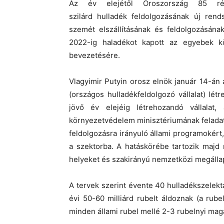
Az év elejétől Oroszország 85 régi
szilárd hulladék feldolgozásának új rend
szemét elszállításának és feldolgozásána
2022-ig haladékot kapott az egyebek köz
bevezetésére.
Vlagyimir Putyin orosz elnök január 14-án
(országos hulladékfeldolgozó vállalat) lét
jövő év elejéig létrehozandó vállalat
környezetvédelem minisztériumának feladata
feldolgozásra irányuló állami programokért
a szektorba. A hatáskörébe tartozik majd
helyeket és szakirányú nemzetközi megáll
A tervek szerint évente 40 hulladékszelek
évi 50-60 milliárd rubelt áldoznak (a rube
minden állami rubel mellé 2-3 rubelnyi mag