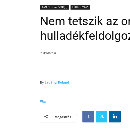
AMI SOK az SOK(K)
HÍRFOLYAM
Nem tetszik az o
hulladékfeldolgo
2019/02/04
By
Ladányi Roland
0
Megosztás