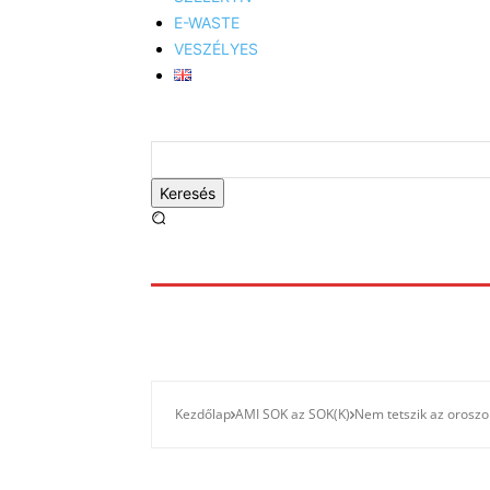
E-WASTE
VESZÉLYES
Keresés
Kezdőlap
AMI SOK az SOK(K)
Nem tetszik az oroszo