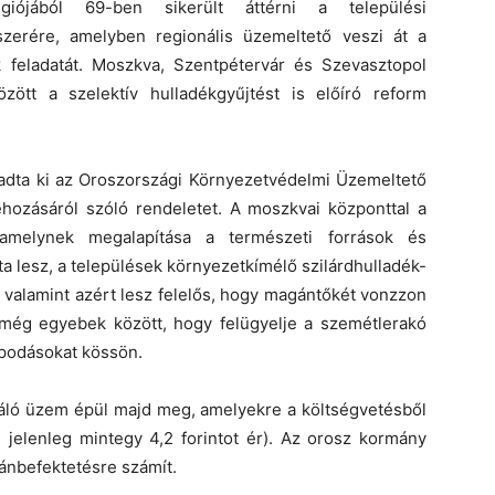
ójából 69-ben sikerült áttérni a települési
szerére, amelyben regionális üzemeltető veszi át a
k feladatát. Moszkva, Szentpétervár és Szevasztopol
ött a szelektív hulladékgyűjtést is előíró reform
 adta ki az Oroszországi Környezetvédelmi Üzemeltető
rehozásáról szóló rendeletet. A moszkvai központtal a
, amelynek megalapítása a természeti források és
 lesz, a települések környezetkímélő szilárdhulladék-
, valamint azért lesz felelős, hogy magántőkét vonzzon
 még egyebek között, hogy felügyelje a szemétlerakó
apodásokat kössön.
táló üzem épül majd meg, amelyekre a költségvetésből
l jelenleg mintegy 4,2 forintot ér). Az orosz kormány
ánbefektetésre számít.