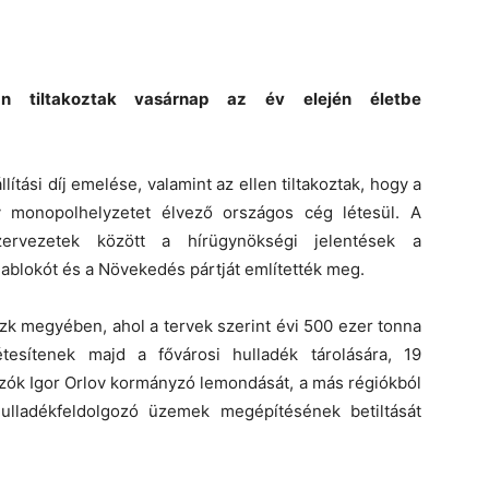
an tiltakoztak vasárnap az év elején életbe
tási díj emelése, valamint az ellen tiltakoztak, hogy a
gy monopolhelyzetet élvező országos cég létesül. A
zervezetek között a hírügynökségi jelentések a
Jablokót és a Növekedés pártját említették meg.
zk megyében, ahol a tervek szerint évi 500 ezer tonna
tesítenek majd a fővárosi hulladék tárolására, 19
kozók Igor Orlov kormányzó lemondását, a más régiókból
ulladékfeldolgozó üzemek megépítésének betiltását