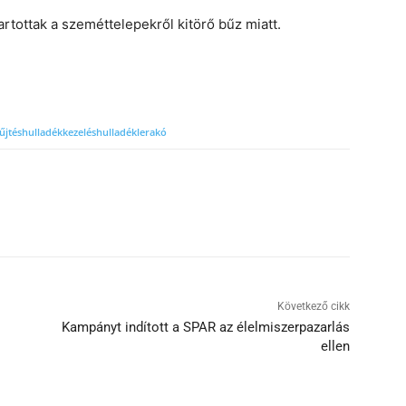
rtottak a szeméttelepekről kitörő bűz miatt.
űjtés
hulladékkezelés
hulladéklerakó
Következő cikk
Kampányt indított a SPAR az élelmiszerpazarlás
ellen