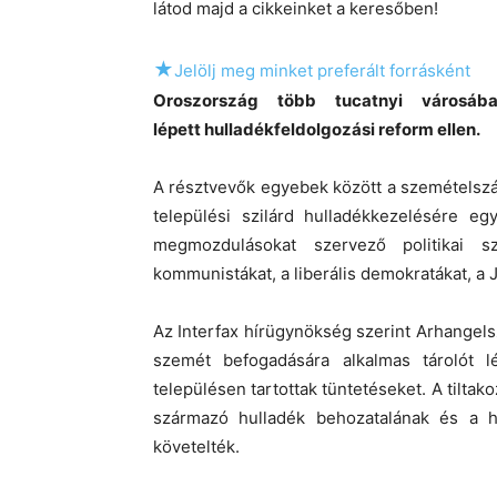
látod majd a cikkeinket a keresőben!
★
Jelölj meg minket preferált forrásként
Oroszország több tucatnyi városáb
lépett hulladékfeldolgozási reform ellen.
A résztvevők egyebek között a szemételszállí
települési szilárd hulladékkezelésére e
megmozdulásokat szervező politikai s
kommunistákat, a liberális demokratákat, a 
Az Interfax hírügynökség szerint Arhangels
szemét befogadására alkalmas tárolót lé
településen tartottak tüntetéseket. A tilta
származó hulladék behozatalának és a h
követelték.