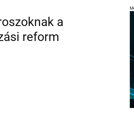
M
roszoknak a
zási reform