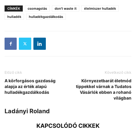
CÍMKÉK
csomagolás
don't waste it
élelmiszer hulladék
hulladék
hulladékgazdálkodás
Előző cikk
Következő cikk
A körforgásos gazdaság
Környezetbarát életmód
alapja az érték alapú
tippekkel várnak a Tudatos
hulladékgazdálkodás
Vásárlók ebben a rohanó
világban
Ladányi Roland
KAPCSOLÓDÓ CIKKEK