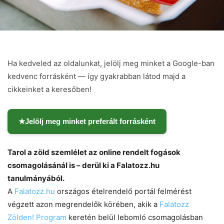
Ha kedveled az oldalunkat, jelölj meg minket a Google-ban
kedvenc forrásként — így gyakrabban látod majd a
cikkeinket a keresőben!
★
Jelölj meg minket preferált forrásként
Tarol a zöld szemlélet az online rendelt fogások
csomagolásánál is – derül ki a Falatozz.hu
tanulmányából.
A
Falatozz.hu
országos ételrendelő portál felmérést
végzett azon megrendelők körében, akik a
Falatozz
Zölden! Program
keretén belül lebomló csomagolásban