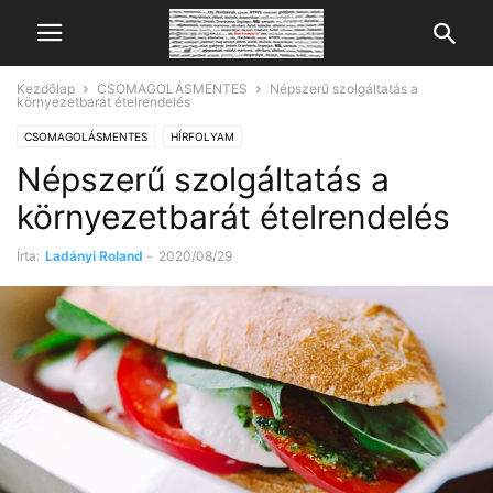
Kezdőlap
CSOMAGOLÁSMENTES
Népszerű szolgáltatás a
környezetbarát ételrendelés
CSOMAGOLÁSMENTES
HÍRFOLYAM
Népszerű szolgáltatás a
környezetbarát ételrendelés
Írta:
Ladányi Roland
-
2020/08/29