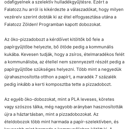
odafigyelnek a szelektív hulladékgyűjtésre. Ezért a
Falatozz.hu arról is kikérdezte a válaszadókat, hogy milyen
vezérelv szerint dobták ki az étel elfogyasztása utána a
Falatozz Zölden! Programban kapott dobozokat.
Az öko-pizzadobozt a kérdőívet kitöltők bő fele a
papírgyűjtőbe helyezte, bő ötöde pedig a kommunális
kukába. Kevesen tudják, hogy a zsíros, ételmaradékos felét
a kommunálisba, az étellel nem szennyezett részét pedig a
papírgyűjtőbe szükséges helyezni. Több mint a negyedük
újrahasznosította otthon a papírt, a maradék 7 százalék
pedig inkább a kerti komposztba tette a pizzadobozt.
Az egyéb öko-dobozokat, mint a PLA leveses, köretes
vagy szószos tálka, még nagyobb arányban hasznosították
újra a háztartásban, mint a pizzadobozokat. Az
ételdobozok több mint harmada a papír-szelektívben, és