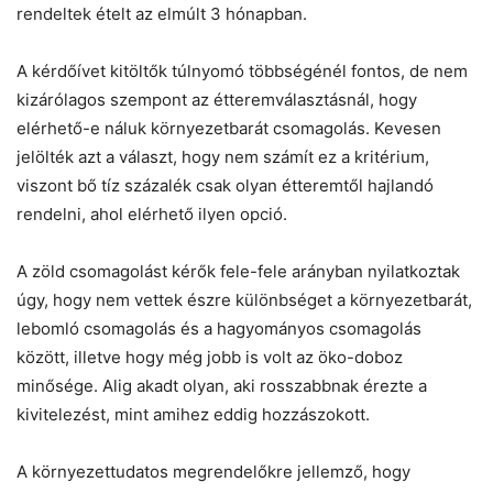
rendeltek ételt az elmúlt 3 hónapban.
A kérdőívet kitöltők túlnyomó többségénél fontos, de nem
kizárólagos szempont az étteremválasztásnál, hogy
elérhető-e náluk környezetbarát csomagolás. Kevesen
jelölték azt a választ, hogy nem számít ez a kritérium,
viszont bő tíz százalék csak olyan étteremtől hajlandó
rendelni, ahol elérhető ilyen opció.
A zöld csomagolást kérők fele-fele arányban nyilatkoztak
úgy, hogy nem vettek észre különbséget a környezetbarát,
lebomló csomagolás és a hagyományos csomagolás
között, illetve hogy még jobb is volt az öko-doboz
Chat
Close
Mr wAIste
minősége. Alig akadt olyan, aki rosszabbnak érezte a
kivitelezést, mint amihez eddig hozzászokott.
Helló! Miben segíthetek ma?
A környezettudatos megrendelőkre jellemző, hogy