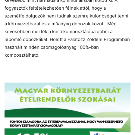
kevesebb mint harmada a kommunálisban kötött ki. A
fogyasztók feltételezhetően félnek attól, hogy a
szemétfeldolgozók nem tudnak szemre különbséget tenni
a környezetbarát és a műanyag dobozok között. Még
kevesebben merték a kerti komposztálóba dobni a
lebomló dobozkákat. Holott a Falatozz Zölden! Programban
használt minden csomagolóanyag 100%-ban
komposztálható.