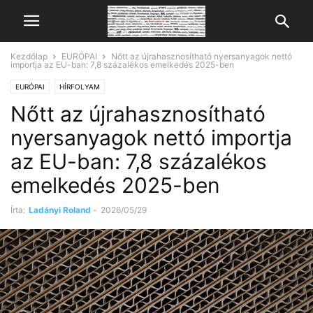
Kezdőlap
EURÓPAI
Nőtt az újrahasznosítható nyersanyagok nettó
importja az EU-ban: 7,8 százalékos emelkedés 2025-ben
EURÓPAI
HÍRFOLYAM
Nőtt az újrahasznosítható
nyersanyagok nettó importja
az EU-ban: 7,8 százalékos
emelkedés 2025-ben
Írta:
Ladányi Roland
-
2026/05/29