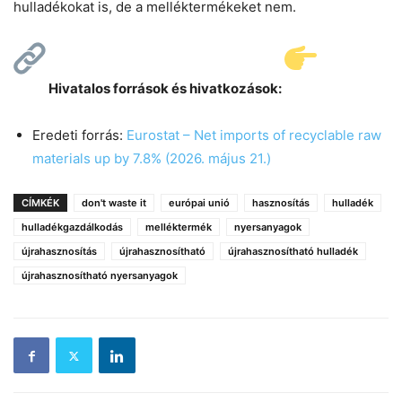
hulladékokat is, de a melléktermékeket nem.
Hivatalos források és hivatkozások:
Eredeti forrás:
Eurostat – Net imports of recyclable raw
materials up by 7.8% (2026. május 21.)
CÍMKÉK
don't waste it
európai unió
hasznosítás
hulladék
hulladékgazdálkodás
melléktermék
nyersanyagok
újrahasznosítás
újrahasznosítható
újrahasznosítható hulladék
újrahasznosítható nyersanyagok