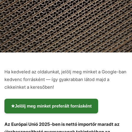
Ha kedveled az oldalunkat, jelölj meg minket a Google-ban
kedvenc forrásként — így gyakrabban látod majd a
cikkeinket a keresőben!
★
Jelölj meg minket preferált forrásként
Az Európai Unió 2025-ben is nettó importőr maradt az
újrahasznosítható nyersanyagok tekintetében az