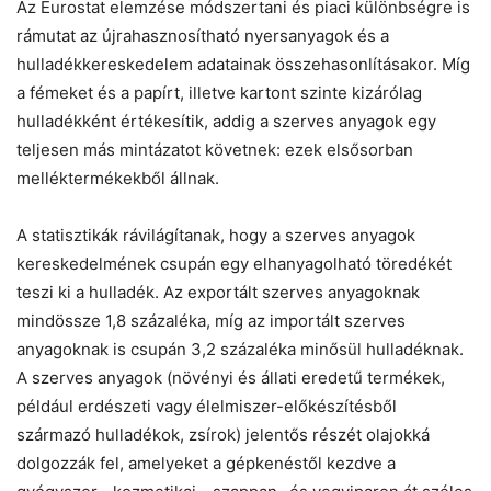
Az Eurostat elemzése módszertani és piaci különbségre is
rámutat az újrahasznosítható nyersanyagok és a
hulladékkereskedelem adatainak összehasonlításakor. Míg
a fémeket és a papírt, illetve kartont szinte kizárólag
hulladékként értékesítik, addig a szerves anyagok egy
teljesen más mintázatot követnek: ezek elsősorban
melléktermékekből állnak.
A statisztikák rávilágítanak, hogy a szerves anyagok
kereskedelmének csupán egy elhanyagolható töredékét
teszi ki a hulladék. Az exportált szerves anyagoknak
mindössze 1,8 százaléka, míg az importált szerves
anyagoknak is csupán 3,2 százaléka minősül hulladéknak.
A szerves anyagok (növényi és állati eredetű termékek,
például erdészeti vagy élelmiszer-előkészítésből
származó hulladékok, zsírok) jelentős részét olajokká
dolgozzák fel, amelyeket a gépkenéstől kezdve a