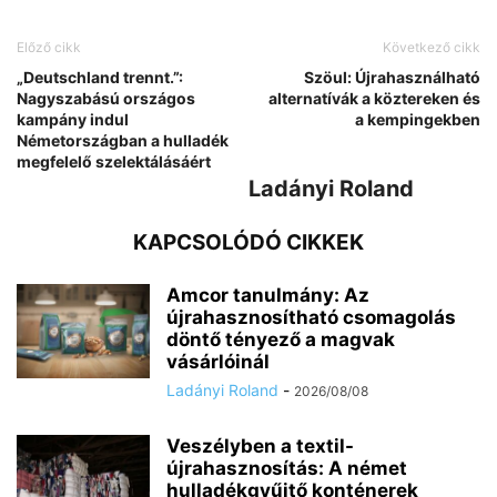
Előző cikk
Következő cikk
„Deutschland trennt.”:
Szöul: Újrahasználható
Nagyszabású országos
alternatívák a köztereken és
kampány indul
a kempingekben
Németországban a hulladék
megfelelő szelektálásáért
Ladányi Roland
KAPCSOLÓDÓ CIKKEK
Amcor tanulmány: Az
újrahasznosítható csomagolás
döntő tényező a magvak
vásárlóinál
Ladányi Roland
-
2026/08/08
Veszélyben a textil-
újrahasznosítás: A német
hulladékgyűjtő konténerek