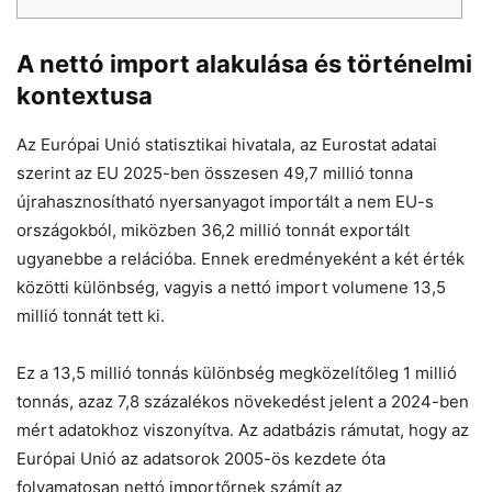
A nettó import alakulása és történelmi
kontextusa
Az Európai Unió statisztikai hivatala, az Eurostat adatai
szerint az EU 2025-ben összesen 49,7 millió tonna
újrahasznosítható nyersanyagot importált a nem EU-s
országokból, miközben 36,2 millió tonnát exportált
Chat
Close
Mr wAIste
ugyanebbe a relációba. Ennek eredményeként a két érték
közötti különbség, vagyis a nettó import volumene 13,5
Helló! Miben segíthetek ma?
millió tonnát tett ki.
Ez a 13,5 millió tonnás különbség megközelítőleg 1 millió
tonnás, azaz 7,8 százalékos növekedést jelent a 2024-ben
mért adatokhoz viszonyítva. Az adatbázis rámutat, hogy az
Európai Unió az adatsorok 2005-ös kezdete óta
folyamatosan nettó importőrnek számít az