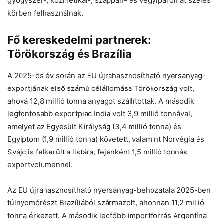
gyógyszer-, kozmetikai-, szappan- és vegyiparon át széles
körben felhasználnak.
Fő kereskedelmi partnerek:
Törökország és Brazília
A 2025-ös év során az EU újrahasznosítható nyersanyag-
exportjának első számú célállomása Törökország volt,
ahová 12,8 millió tonna anyagot szállítottak. A második
legfontosabb exportpiac India volt 3,9 millió tonnával,
amelyet az Egyesült Királyság (3,4 millió tonna) és
Egyiptom (1,9 millió tonna) követett, valamint Norvégia és
Svájc is felkerült a listára, fejenként 1,5 millió tonnás
exportvolumennel.
Az EU újrahasznosítható nyersanyag-behozatala 2025-ben
túlnyomórészt Brazíliából származott, ahonnan 11,2 millió
tonna érkezett. A második legfőbb importforrás Argentína