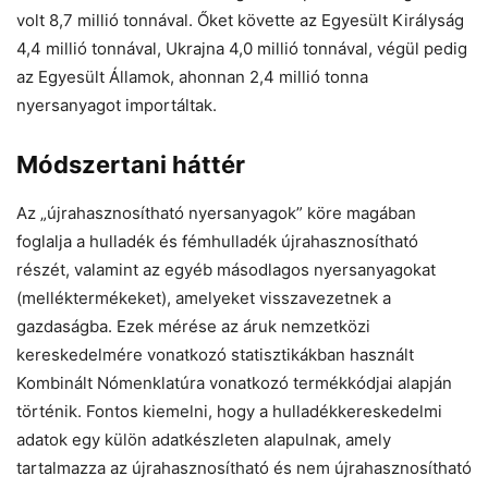
volt 8,7 millió tonnával. Őket követte az Egyesült Királyság
4,4 millió tonnával, Ukrajna 4,0 millió tonnával, végül pedig
az Egyesült Államok, ahonnan 2,4 millió tonna
nyersanyagot importáltak.
Módszertani háttér
Az „újrahasznosítható nyersanyagok” köre magában
foglalja a hulladék és fémhulladék újrahasznosítható
részét, valamint az egyéb másodlagos nyersanyagokat
(melléktermékeket), amelyeket visszavezetnek a
gazdaságba. Ezek mérése az áruk nemzetközi
kereskedelmére vonatkozó statisztikákban használt
Kombinált Nómenklatúra vonatkozó termékkódjai alapján
történik. Fontos kiemelni, hogy a hulladékkereskedelmi
adatok egy külön adatkészleten alapulnak, amely
tartalmazza az újrahasznosítható és nem újrahasznosítható