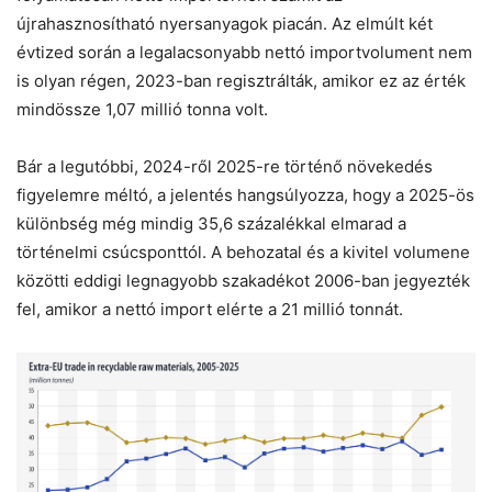
újrahasznosítható nyersanyagok piacán. Az elmúlt két
évtized során a legalacsonyabb nettó importvolument nem
is olyan régen, 2023-ban regisztrálták, amikor ez az érték
mindössze 1,07 millió tonna volt.
Bár a legutóbbi, 2024-ről 2025-re történő növekedés
figyelemre méltó, a jelentés hangsúlyozza, hogy a 2025-ös
különbség még mindig 35,6 százalékkal elmarad a
történelmi csúcsponttól. A behozatal és a kivitel volumene
közötti eddigi legnagyobb szakadékot 2006-ban jegyezték
fel, amikor a nettó import elérte a 21 millió tonnát.