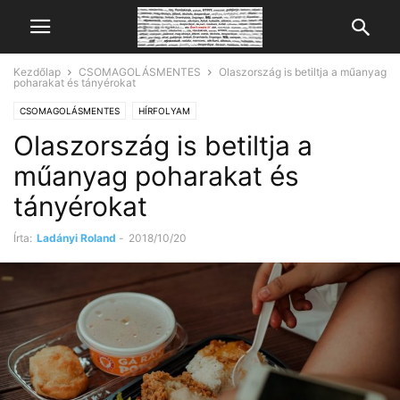
Kezdőlap
CSOMAGOLÁSMENTES
Olaszország is betiltja a műanyag
poharakat és tányérokat
CSOMAGOLÁSMENTES
HÍRFOLYAM
Olaszország is betiltja a
műanyag poharakat és
tányérokat
Írta:
Ladányi Roland
-
2018/10/20