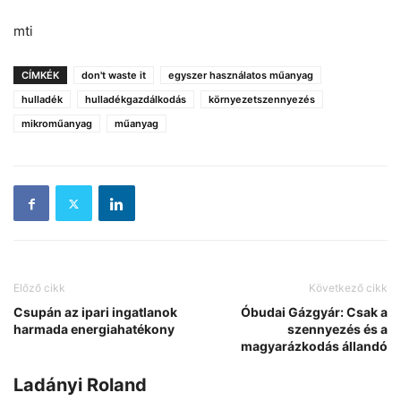
mti
CÍMKÉK
don't waste it
egyszer használatos műanyag
hulladék
hulladékgazdálkodás
környezetszennyezés
mikroműanyag
műanyag
Előző cikk
Következő cikk
Csupán az ipari ingatlanok
Óbudai Gázgyár: Csak a
harmada energiahatékony
szennyezés és a
magyarázkodás állandó
Ladányi Roland