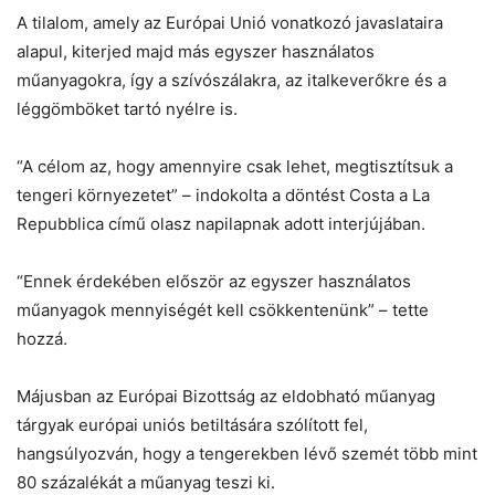
A tilalom, amely az Európai Unió vonatkozó javaslataira
alapul, kiterjed majd más egyszer használatos
Helló! Miben segíthetek ma?
műanyagokra, így a szívószálakra, az italkeverőkre és a
léggömböket tartó nyélre is.
“A célom az, hogy amennyire csak lehet, megtisztítsuk a
tengeri környezetet” – indokolta a döntést Costa a La
Repubblica című olasz napilapnak adott interjújában.
“Ennek érdekében először az egyszer használatos
műanyagok mennyiségét kell csökkentenünk” – tette
hozzá.
Májusban az Európai Bizottság az eldobható műanyag
tárgyak európai uniós betiltására szólított fel,
hangsúlyozván, hogy a tengerekben lévő szemét több mint
80 százalékát a műanyag teszi ki.