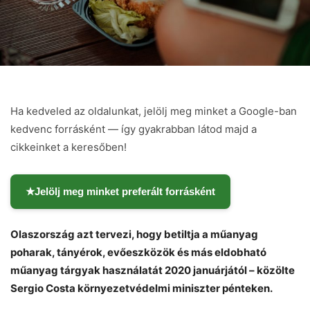
Ha kedveled az oldalunkat, jelölj meg minket a Google-ban
kedvenc forrásként — így gyakrabban látod majd a
cikkeinket a keresőben!
★
Jelölj meg minket preferált forrásként
Olaszország azt tervezi, hogy betiltja a műanyag
poharak, tányérok, evőeszközök és más eldobható
műanyag tárgyak használatát 2020 januárjától – közölte
Sergio Costa környezetvédelmi miniszter pénteken.
Chat
Close
Mr wAIste