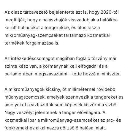
Az olasz tárcavezető bejelentette azt is, hogy 2020-tól
megtiltják, hogy a halászhajók visszadobják a hálóikba
került hulladékot a tengerekbe, és tilos lesz a
mikroműanyag-szemcséket tartalmazó kozmetikai
termékek forgalmazása is.
Az intézkedéscsomagot magában foglaló törvény már
szinte kész van, a kormánynak kell elfogadni és a
parlamentben megszavaztatni – tette hozzá a miniszter.
A mikroműanyagok kicsiny, öt milliméternél rövidebb
műanyagszemcsék, amelyek szennyezik a tengereket és
amelyeket a víztisztítók sem képesek kiszűrni a vízből.
Nagy veszélyt jelentenek a tenger élővilágára. A
kozmetikai ipar a mikroműanyag-szemcséket az arc- és
fogkrémekhez alkalmazza dörzsölő hatása miatt.