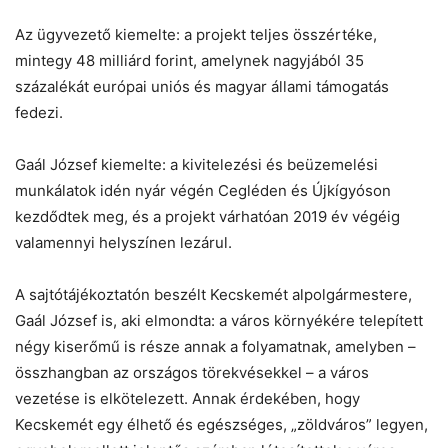
Az ügyvezető kiemelte: a projekt teljes összértéke,
mintegy 48 milliárd forint, amelynek nagyjából 35
százalékát európai uniós és magyar állami támogatás
fedezi.
Gaál József kiemelte: a kivitelezési és beüzemelési
munkálatok idén nyár végén Cegléden és Újkígyóson
kezdődtek meg, és a projekt várhatóan 2019 év végéig
valamennyi helyszínen lezárul.
A sajtótájékoztatón beszélt Kecskemét alpolgármestere,
Gaál József is, aki elmondta: a város környékére telepített
négy kiserőmű is része annak a folyamatnak, amelyben –
összhangban az országos törekvésekkel – a város
vezetése is elkötelezett. Annak érdekében, hogy
Kecskemét egy élhető és egészséges, „zöldváros” legyen,