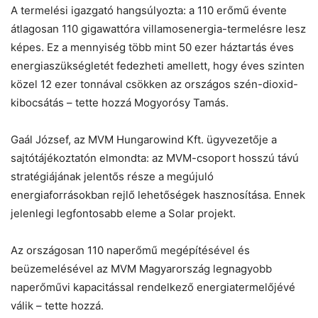
A termelési igazgató hangsúlyozta: a 110 erőmű évente
átlagosan 110 gigawattóra villamosenergia-termelésre lesz
képes. Ez a mennyiség több mint 50 ezer háztartás éves
energiaszükségletét fedezheti amellett, hogy éves szinten
közel 12 ezer tonnával csökken az országos szén-dioxid-
kibocsátás – tette hozzá Mogyorósy Tamás.
Gaál József, az MVM Hungarowind Kft. ügyvezetője a
sajtótájékoztatón elmondta: az MVM-csoport hosszú távú
stratégiájának jelentős része a megújuló
energiaforrásokban rejlő lehetőségek hasznosítása. Ennek
jelenlegi legfontosabb eleme a Solar projekt.
Az országosan 110 naperőmű megépítésével és
beüzemelésével az MVM Magyarország legnagyobb
naperőművi kapacitással rendelkező energiatermelőjévé
válik – tette hozzá.