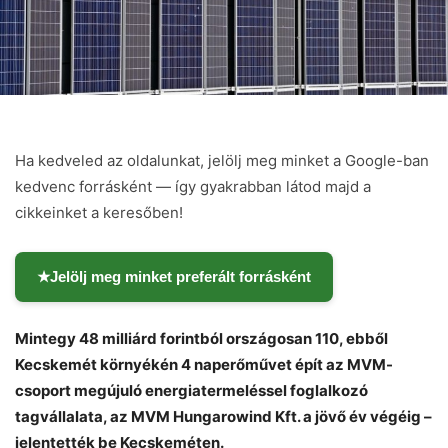
Ha kedveled az oldalunkat, jelölj meg minket a Google-ban
kedvenc forrásként — így gyakrabban látod majd a
cikkeinket a keresőben!
★
Jelölj meg minket preferált forrásként
Mintegy 48 milliárd forintból országosan 110, ebből
Kecskemét környékén 4 naperőművet épít az MVM-
csoport megújuló energiatermeléssel foglalkozó
tagvállalata, az MVM Hungarowind Kft. a jövő év végéig –
jelentették be Kecskeméten.