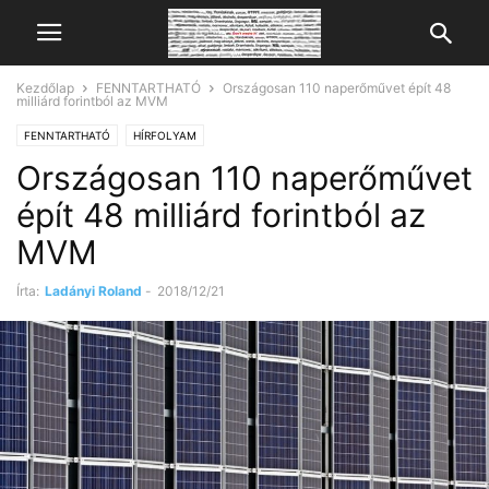
Kezdőlap
FENNTARTHATÓ
Országosan 110 naperőművet épít 48
milliárd forintból az MVM
FENNTARTHATÓ
HÍRFOLYAM
Országosan 110 naperőművet
épít 48 milliárd forintból az
MVM
Írta:
Ladányi Roland
-
2018/12/21