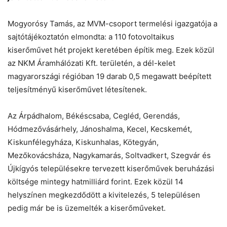
Mogyorósy Tamás, az MVM-csoport termelési igazgatója a
sajtótájékoztatón elmondta: a 110 fotovoltaikus
Chat
Close
Mr wAIste
kiserőművet hét projekt keretében építik meg. Ezek közül
az NKM Áramhálózati Kft. területén, a dél-kelet
magyarországi régióban 19 darab 0,5 megawatt beépített
Helló! Miben segíthetek ma?
teljesítményű kiserőművet létesítenek.
Az Árpádhalom, Békéscsaba, Cegléd, Gerendás,
Hódmezővásárhely, Jánoshalma, Kecel, Kecskemét,
Kiskunfélegyháza, Kiskunhalas, Kötegyán,
Mezőkovácsháza, Nagykamarás, Soltvadkert, Szegvár és
Újkígyós településekre tervezett kiserőművek beruházási
költsége mintegy hatmilliárd forint. Ezek közül 14
helyszínen megkezdődött a kivitelezés, 5 településen
pedig már be is üzemelték a kiserőműveket.