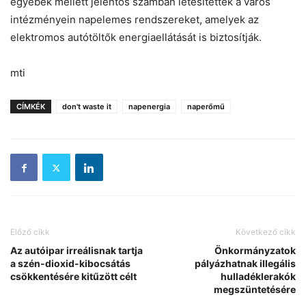
egyebek mellett jelentős számban létesítettek a város
intézményein napelemes rendszereket, amelyek az
elektromos autótöltők energiaellátását is biztosítják.
mti
CÍMKÉK
don't waste it
napenergia
naperőmű
Előző cikk
Következő cikk
Az autóipar irreálisnak tartja
Önkormányzatok
a szén-dioxid-kibocsátás
pályázhatnak illegális
csökkentésére kitűzött célt
hulladéklerakók
megszüntetésére