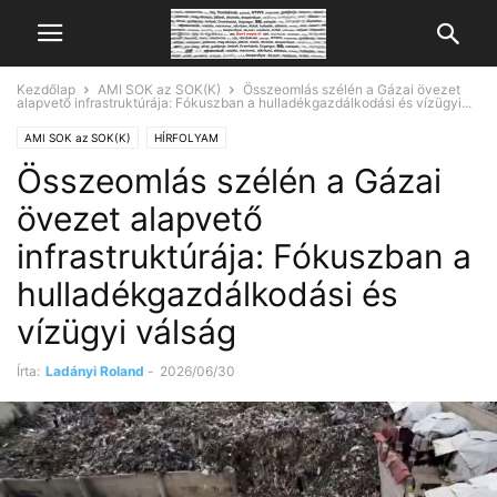
Kezdőlap
AMI SOK az SOK(K)
Összeomlás szélén a Gázai övezet
alapvető infrastruktúrája: Fókuszban a hulladékgazdálkodási és vízügyi...
AMI SOK az SOK(K)
HÍRFOLYAM
Összeomlás szélén a Gázai
övezet alapvető
infrastruktúrája: Fókuszban a
hulladékgazdálkodási és
vízügyi válság
Írta:
Ladányi Roland
-
2026/06/30