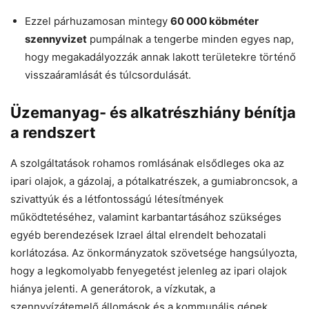
Ezzel párhuzamosan mintegy
60 000 köbméter
szennyvizet
pumpálnak a tengerbe minden egyes nap,
hogy megakadályozzák annak lakott területekre történő
visszaáramlását és túlcsordulását.
Üzemanyag- és alkatrészhiány bénítja
a rendszert
A szolgáltatások rohamos romlásának elsődleges oka az
ipari olajok, a gázolaj, a pótalkatrészek, a gumiabroncsok, a
szivattyúk és a létfontosságú létesítmények
működtetéséhez, valamint karbantartásához szükséges
egyéb berendezések Izrael által elrendelt behozatali
korlátozása. Az önkormányzatok szövetsége hangsúlyozta,
hogy a legkomolyabb fenyegetést jelenleg az ipari olajok
hiánya jelenti. A generátorok, a vízkutak, a
szennyvízátemelő állomások és a kommunális gépek