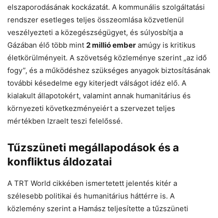
elszaporodásának kockázatát. A kommunális szolgáltatási
rendszer esetleges teljes összeomlása közvetlenül
veszélyezteti a közegészségügyet, és súlyosbítja a
Gázában élő több mint
2 millió ember
amúgy is kritikus
életkörülményeit. A szövetség közleménye szerint „az idő
fogy”, és a működéshez szükséges anyagok biztosításának
további késedelme egy kiterjedt válságot idéz elő. A
kialakult állapotokért, valamint annak humanitárius és
környezeti következményeiért a szervezet teljes
mértékben Izraelt teszi felelőssé.
Tűzszüneti megállapodások és a
konfliktus áldozatai
A TRT World cikkében ismertetett jelentés kitér a
szélesebb politikai és humanitárius háttérre is. A
közlemény szerint a Hamász teljesítette a tűzszüneti