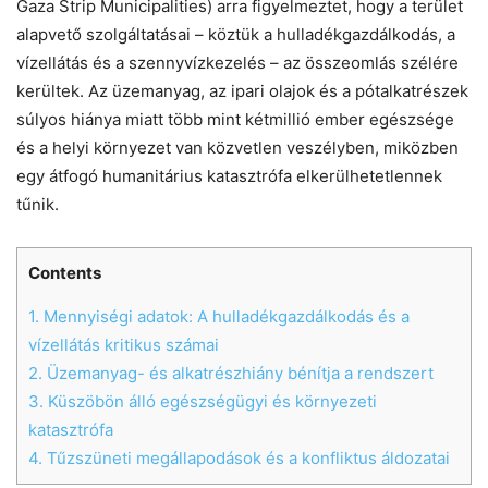
Gaza Strip Municipalities) arra figyelmeztet, hogy a terület
alapvető szolgáltatásai – köztük a hulladékgazdálkodás, a
vízellátás és a szennyvízkezelés – az összeomlás szélére
kerültek. Az üzemanyag, az ipari olajok és a pótalkatrészek
súlyos hiánya miatt több mint kétmillió ember egészsége
és a helyi környezet van közvetlen veszélyben, miközben
egy átfogó humanitárius katasztrófa elkerülhetetlennek
tűnik.
Contents
1.
Mennyiségi adatok: A hulladékgazdálkodás és a
vízellátás kritikus számai
2.
Üzemanyag- és alkatrészhiány bénítja a rendszert
3.
Küszöbön álló egészségügyi és környezeti
Chat
Close
Mr wAIste
katasztrófa
4.
Tűzszüneti megállapodások és a konfliktus áldozatai