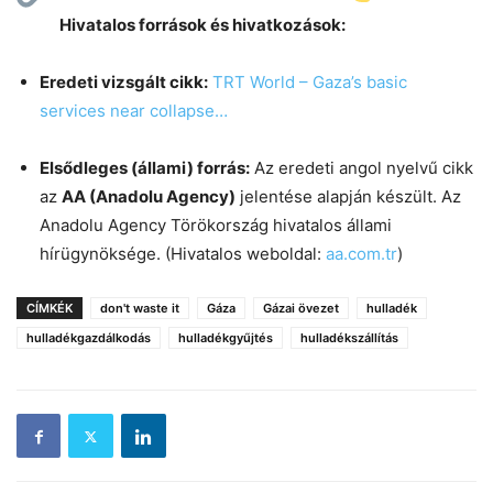
Hivatalos források és hivatkozások:
Eredeti vizsgált cikk:
TRT World – Gaza’s basic
services near collapse…
Elsődleges (állami) forrás:
Az eredeti angol nyelvű cikk
az
AA (Anadolu Agency)
jelentése alapján készült. Az
Anadolu Agency Törökország hivatalos állami
hírügynöksége. (Hivatalos weboldal:
aa.com.tr
)
CÍMKÉK
don't waste it
Gáza
Gázai övezet
hulladék
hulladékgazdálkodás
hulladékgyűjtés
hulladékszállítás