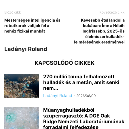
Előző cikk
Következő cikk
Mesterséges intelligencia és
Kevesebb étel landol a
robotkarok váltják fel a
kukában: Íme a Nébih
nehéz fizikai munkát
legfrissebb, 2025-ös
élelmiszerhulladék-
felmérésének eredményei
Ladányi Roland
KAPCSOLÓDÓ CIKKEK
270 millió tonna felhalmozott
hulladék és a metán, amit senki
nem...
Ladányi Roland
-
2026/08/09
Műanyaghulladékból
szuperragasztó: A DOE Oak
Ridge Nemzeti Laboratóriumának
forradalmi felfedezése