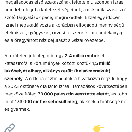
megállapodás első szakaszának feltételeit, azonban Izrael
nem tett eleget a kötelezettségeinek, a második szakaszról
szóló tárgyalások pedig megrekedtek. Ezzel egy időben
Izrael megakadályozta a korábban elfogadott mennyiségű
élelmiszer, gyógyszer, orvosi felszerelés, menedékanyag
és előregyártott ház bejutását a Gázai övezetbe.
A területen jelenleg mintegy
2,4 millió ember
él
katasztrofális körülmények között, köztük
1,5 millió
lakóhelyét elhagyni kényszerült (belső menekült)
személy
. A cikk palesztin adatokra hivatkozva rögzíti, hogy
a 2023 októbere óta tartó izraeli támadások következtében
megközelítőleg
73 000 palesztin vesztette életét
, és több
mint
173 000 ember sebesült meg
, akiknek a többsége nő
és gyermek.