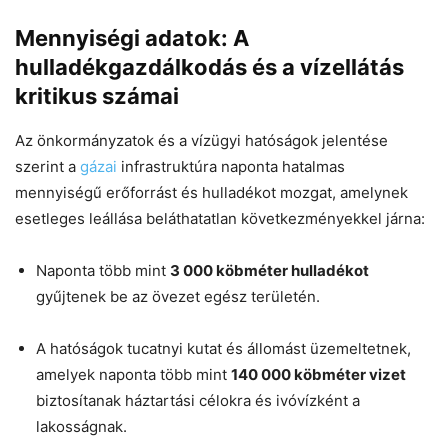
Helló! Miben segíthetek ma?
Mennyiségi adatok: A
hulladékgazdálkodás és a vízellátás
kritikus számai
Az önkormányzatok és a vízügyi hatóságok jelentése
szerint a
gázai
infrastruktúra naponta hatalmas
mennyiségű erőforrást és hulladékot mozgat, amelynek
esetleges leállása beláthatatlan következményekkel járna:
Naponta több mint
3 000 köbméter hulladékot
gyűjtenek be az övezet egész területén.
A hatóságok tucatnyi kutat és állomást üzemeltetnek,
amelyek naponta több mint
140 000 köbméter vizet
biztosítanak háztartási célokra és ivóvízként a
lakosságnak.