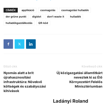
CÍMKÉK
applikáció
csomagolás
csomagolási hulladék
der grüne punkt
digidot
don't waste it
hulladék
hulladékgazdálkodás
QR-kód
Előző cikk
Következő cikk
Nyomás alatt a brit
Új közigazgatási államtitkárt
újrahasznosítási
neveztek ki az Élő
infrastruktúra: Növekvő
Környezetért Felelős
költségek és szabályozási
Minisztériumban
kihívások
Ladányi Roland