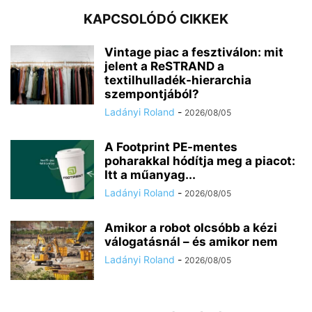
KAPCSOLÓDÓ CIKKEK
Vintage piac a fesztiválon: mit
jelent a ReSTRAND a
textilhulladék-hierarchia
szempontjából?
Ladányi Roland
-
2026/08/05
A Footprint PE-mentes
poharakkal hódítja meg a piacot:
Itt a műanyag...
Ladányi Roland
-
2026/08/05
Amikor a robot olcsóbb a kézi
válogatásnál – és amikor nem
Ladányi Roland
-
2026/08/05