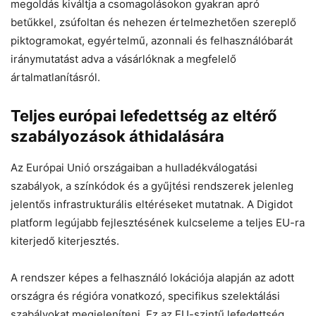
megoldás kiváltja a csomagolásokon gyakran apró
betűkkel, zsúfoltan és nehezen értelmezhetően szereplő
piktogramokat, egyértelmű, azonnali és felhasználóbarát
iránymutatást adva a vásárlóknak a megfelelő
ártalmatlanításról.
Teljes európai lefedettség az eltérő
szabályozások áthidalására
Az Európai Unió országaiban a hulladékválogatási
szabályok, a színkódok és a gyűjtési rendszerek jelenleg
jelentős infrastrukturális eltéréseket mutatnak. A Digidot
platform legújabb fejlesztésének kulcseleme a teljes EU-ra
kiterjedő kiterjesztés.
A rendszer képes a felhasználó lokációja alapján az adott
országra és régióra vonatkozó, specifikus szelektálási
szabályokat megjeleníteni. Ez az EU-szintű lefedettség