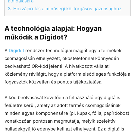
áthidalására
3.
Hozzájárulás a minőségi körforgásos gazdasághoz
A technológia alapjai: Hogyan
működik a Digidot?
A
Digidot
rendszer technológiai magját egy a termékek
csomagolásán elhelyezett, okostelefonnal könnyedén
beolvasható QR-kód jelenti. A hivatkozott vállalati
közlemény rávilágít, hogy a platform elsődleges funkciója a
fogyasztók közvetlen és pontos tájékoztatása.
A kód beolvasását követően a felhasználó egy digitális
felületre kerül, amely az adott termék csomagolásának
minden egyes komponensére (pl. kupak, fólia, papírdoboz)
vonatkozóan pontosan megmutatja, melyik szelektív
hulladékgyűjtő edénybe kell azt elhelyezni. Ez a digitális