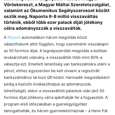
Vöröskereszt, a Magyar Máltai Szeretetszolgálat,
valamint az Ökumenikus Segélyszervezet között
oszlik meg. Naponta 6-8 millió visszaváltás
történik, ebből több ezer palack díját jótékony
célra adományozzák a visszaváltók.
Chat
Close
Mr wAIste
A
REpont
automatákon három megoldás közül
választhatunk attól függően, hogy szeretnénk visszakapni
az 50 forintos díjat. A legnépszerűbb megoldás a boltban
Helló! Miben segíthetek ma?
levásárolható utalvány, a visszaváltók több mint 80%-a
választja ezt. Emellett lehetőség van bankszámlára utalni a
pénzt, ehhez egyszerűen be kell olvasni a regisztrált
bankszámlához tartozó QR kódot. Harmadik megoldásként
pedig a kijelzőn kiválaszthatjuk az adományozás
lehetőségét, ekkor a visszaváltott palackok után járó 50
forintos díjat jótékony célra ajánlhatják fel a fogyasztók. A
program első időszakában a gyerekgyógyítást
támogathatták, és három gyermekkórháznak – a Heim Pál