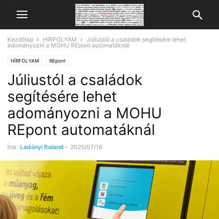
Kezdőlap
HÍRFOLYAM
Júliustól a családok segítésére lehet
adományozni a MOHU REpont automatáknál
HÍRFOLYAM
REpont
Júliustól a családok
segítésére lehet
adományozni a MOHU
REpont automatáknál
Írta:
Ladányi Roland
-
2025/07/19