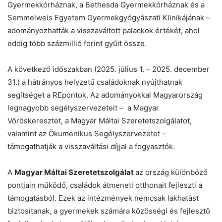
Gyermekkórháznak, a Bethesda Gyermekkórháznak és a
Semmelweis Egyetem Gyermekgyógyászati Klinikájának –
adományozhatták a visszaváltott palackok értékét, ahol
eddig több százmillió forint gyűlt össze.
A következő időszakban (2025. július 1. – 2025. december
31.) a hátrányos helyzetű családoknak nyújthatnak
segítséget a REpontok. Az adományokkal Magyarország
legnagyobb segélyszervezeteit – a Magyar
Vöröskeresztet, a Magyar Máltai Szeretetszolgálatot,
valamint az Ökumenikus Segélyszervezetet –
támogathatják a visszaváltási díjjal a fogyasztók.
A
Magyar Máltai Szeretetszolgálat
az ország különböző
pontjain működő, családok átmeneti otthonait fejleszti a
támogatásból. Ezek az intézmények nemcsak lakhatást
biztosítanak, a gyermekek számára közösségi és fejlesztő