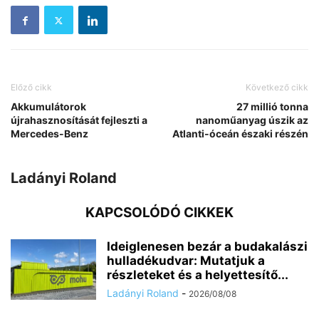
Előző cikk
Következő cikk
Akkumulátorok
27 millió tonna
újrahasznosítását fejleszti a
nanoműanyag úszik az
Mercedes-Benz
Atlanti-óceán északi részén
Ladányi Roland
KAPCSOLÓDÓ CIKKEK
Ideiglenesen bezár a budakalászi
hulladékudvar: Mutatjuk a
részleteket és a helyettesítő...
Ladányi Roland
-
2026/08/08