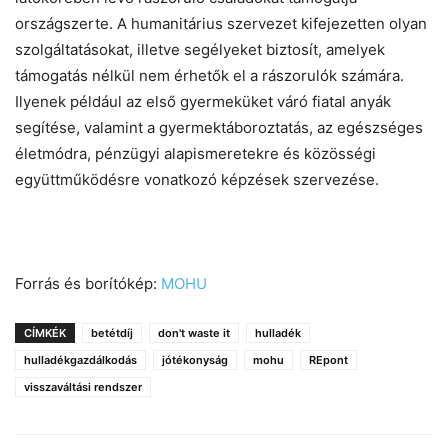
országszerte. A humanitárius szervezet kifejezetten olyan
szolgáltatásokat, illetve segélyeket biztosít, amelyek
támogatás nélkül nem érhetők el a rászorulók számára.
Ilyenek például az első gyermeküket váró fiatal anyák
segítése, valamint a gyermektáboroztatás, az egészséges
életmódra, pénzügyi alapismeretekre és közösségi
együttműködésre vonatkozó képzések szervezése.
Forrás és borítókép:
MOHU
CÍMKÉK
betétdíj
don't waste it
hulladék
hulladékgazdálkodás
jótékonyság
mohu
REpont
visszaváltási rendszer