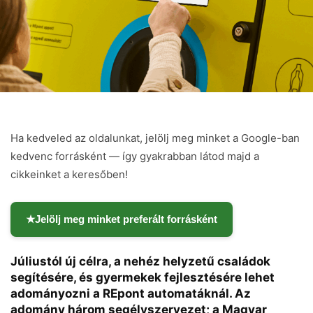
Ha kedveled az oldalunkat, jelölj meg minket a Google-ban
kedvenc forrásként — így gyakrabban látod majd a
cikkeinket a keresőben!
★
Jelölj meg minket preferált forrásként
Júliustól új célra, a nehéz helyzetű családok
segítésére, és gyermekek fejlesztésére lehet
adományozni a REpont automatáknál. Az
adomány három segélyszervezet; a Magyar