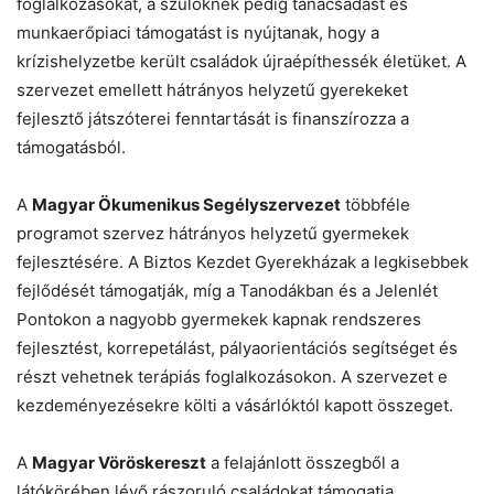
foglalkozásokat, a szülőknek pedig tanácsadást és
munkaerőpiaci támogatást is nyújtanak, hogy a
krízishelyzetbe került családok újraépíthessék életüket. A
szervezet emellett hátrányos helyzetű gyerekeket
fejlesztő játszóterei fenntartását is finanszírozza a
támogatásból.
A
Magyar Ökumenikus Segélyszervezet
többféle
programot szervez hátrányos helyzetű gyermekek
fejlesztésére. A Biztos Kezdet Gyerekházak a legkisebbek
fejlődését támogatják, míg a Tanodákban és a Jelenlét
Pontokon a nagyobb gyermekek kapnak rendszeres
fejlesztést, korrepetálást, pályaorientációs segítséget és
részt vehetnek terápiás foglalkozásokon. A szervezet e
kezdeményezésekre költi a vásárlóktól kapott összeget.
A
Magyar Vöröskereszt
a felajánlott összegből a
látókörében lévő rászoruló családokat támogatja