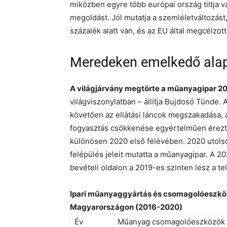
miközben egyre több európai ország tiltja v
megoldást. Jól mutatja a szemléletváltozást
százalék alatt van, és az EU által megcélzot
Meredeken emelkedő ala
A világjárvány megtörte a műanyagipar 201
világviszonylatban – állítja Bujdosó Tünde. 
követően az ellátási láncok megszakadása,
fogyasztás csökkenése egyértelműen érezte
különösen 2020 első félévében. 2020 utols
felépülés jeleit mutatta a műanyagipar. A 20
bevételi oldalon a 2019-es szinten lesz a te
Ipari műanyaggyártás és csomagolóeszköz
Magyarországon (2016-2020)
Év
Műanyag csomagolóeszközök