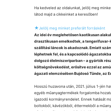
Ha kedveled az oldalunkat, jelölj meg mink
látod majd a cikkeinket a keresőben!
★
Jelölj meg minket preferált forrásként
Az idei év meglehetősen kaotikusan alaku
drasztikusan emelkedtek, a tengerifuvar-
szállítási láncok is akadoznak. Emiatt szá
léphetnek fel, és a kapcsolódó ágazatokb
dolgozó élelmiszeriparban – a gyártók rés
költségnövekedést, erősítve ezzel az amúgy 
ágazati elemzésében Bujdosó Tünde, az Eu
Hosszú huzavona után, 2021. július 1-jén ha
egyéb műanyagtermékek forgalomba hozatal
igazodó kormányrendelet. Ennek hatását már
boltokból, kávézókból, éttermekből a műany