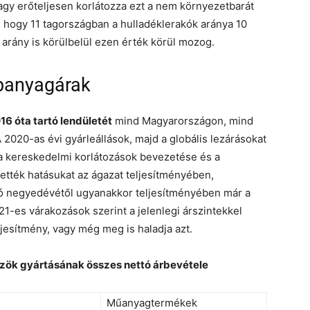
agy erőteljesen korlátozza ezt a nem környezetbarát
, hogy 11 tagországban a hulladéklerakók aránya 10
t arány is körülbelül ezen érték körül mozog.
panyagárak
6 óta tartó lendületét
mind Magyarországon, mind
A 2020-as évi gyárleállások, majd a globális lezárásokat
 a kereskedelmi korlátozások bevezetése és a
tték hatásukat az ágazat teljesítményében,
ó negyedévétől ugyanakkor teljesítményében már a
21-es várakozások szerint a jelenlegi árszintekkel
ljesítmény, vagy még meg is haladja azt.
ök gyártásának összes nettó árbevétele
Műanyagtermékek