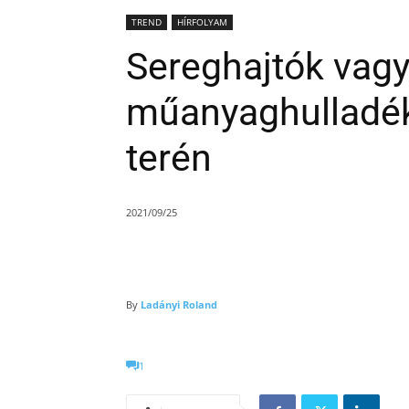
TREND
HÍRFOLYAM
Sereghajtók vag
műanyaghulladék
terén
2021/09/25
By
Ladányi Roland
1