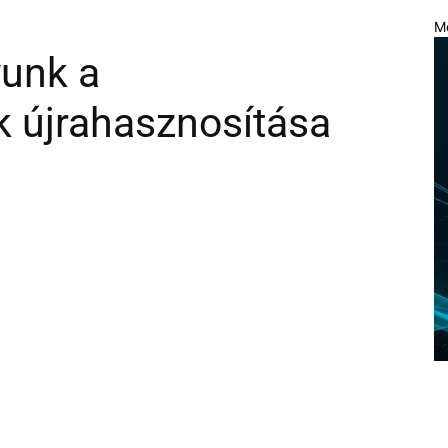
M
yunk a
 újrahasznosítása