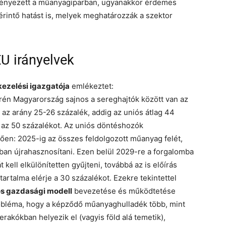
dményezett a műanyagiparban, ugyanakkor érdemes
érintő hatást is, melyek meghatározzák a szektor
U irányelvek
ezelési igazgatója
emlékeztet:
rén Magyarország sajnos a sereghajtók között van az
 az arány 25-26 százalék, addig az uniós átlag 44
 az 50 százalékot. Az uniós döntéshozók
letően: 2025-ig az összes feldolgozott műanyag felét,
ban újrahasznosítani. Ezen belül 2029-re a forgalomba
 kell elkülönítetten gyűjteni, továbbá az is előírás
rtalma elérje a 30 százalékot. Ezekre tekintettel
os gazdasági modell
bevezetése és működtetése
probléma, hogy a képződő műanyaghulladék több, mint
akókban helyezik el (vagyis föld alá temetik),