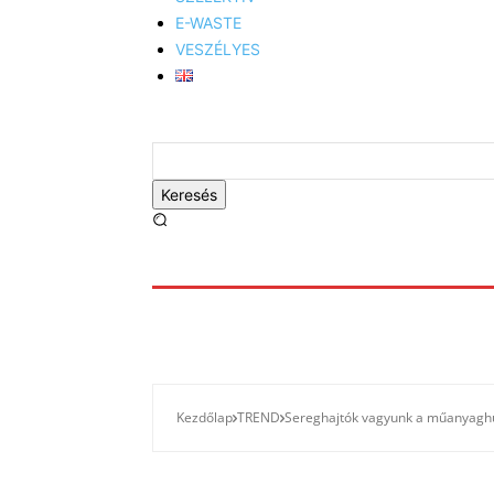
E-WASTE
VESZÉLYES
Keresés
Kezdőlap
TREND
Sereghajtók vagyunk a műanyaghu