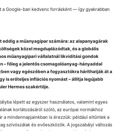
et a Google-ban kedvenc forrásként — így gyakrabban
lt eddig a műanyagipar számára: az alapanyagárak
költségek közel megduplázódtak, és a globális
mos műanyagipari vállalatnál likviditási gondok
an – főleg a jelentős csomagolóanyag-hányaddal
zben vagy egészében a fogyasztókra háríthatják át a
is erőteljes inflációs nyomást – állítja legújabb
ler Hermes szakértője.
tályba lépett az egyszer használatos, valamint egyes
ának korlátozásáról szóló, az európai normákhoz
 a mindennapjainkban is érezzük: például eltűntek a
ag szívószálak és evőeszközök. A jogszabályi változás