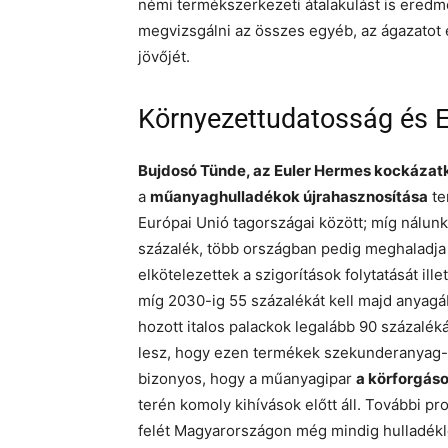
némi termékszerkezeti átalakulást is ere
megvizsgálni az összes egyéb, az ágazatot 
jövőjét.
Környezettudatosság és E
Bujdosó Tünde, az Euler Hermes kockázatk
a
műanyaghulladékok újrahasznosítása
te
Európai Unió tagországai között; míg nálunk
százalék, több országban pedig meghaladja
elkötelezettek a szigorítások folytatását il
míg 2030-ig 55 százalékát kell majd anyagá
hozott italos palackok legalább 90 százalékát
lesz, hogy ezen termékek szekunderanyag-ta
bizonyos, hogy a műanyagipar
a körforgás
terén komoly kihívások előtt áll. További 
felét Magyarországon még mindig hulladékler