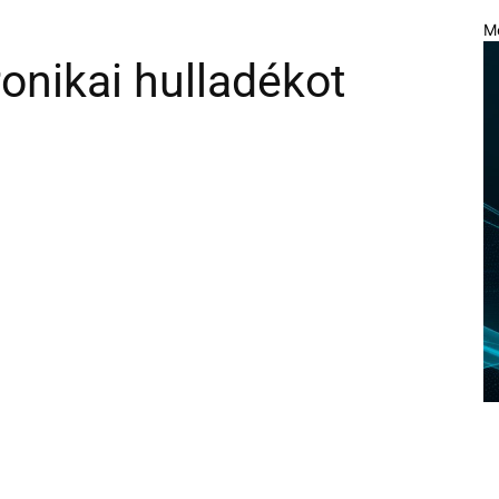
M
onikai hulladékot