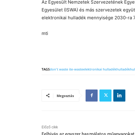
Az Egyesült Nemzetek Szervezetének Egyet
Egyesület (ISWA) és más szervezetek együt
elektronikai hulladék mennyisége 2030-ra 7
mti
TAGS
don't waste it
e-waste
elektronikai hulladék
hulladék
hu
Megosztás
Előző cikk
Felhívás az egyszer használatos műanyagokat