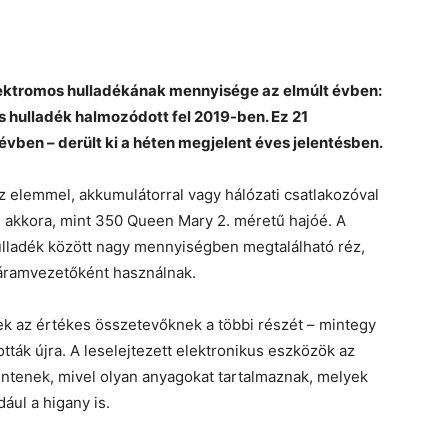
ektromos hulladékának mennyisége az elmúlt évben:
s hulladék halmozódott fel 2019-ben. Ez 21
évben – derült ki a héten megjelent éves jelentésben.
z elemmel, akkumulátorral vagy hálózati csatlakozóval
akkora, mint 350 Queen Mary 2. méretű hajóé. A
ulladék között nagy mennyiségben megtalálható réz,
áramvezetőként használnak.
ek az értékes összetevőknek a többi részét – mintegy
tták újra. A leselejtezett elektronikus eszközök az
entenek, mivel
olyan anyagokat tartalmaznak, melyek
ául a higany is.