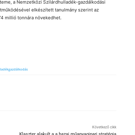
eme, a Nemzetközi Szilárdhulladék-gazdálkodási
tműködésével elkészített tanulmány szerint az
4 millió tonnára növekedhet.
lladékgazdálkodás
Következő cikk
Klaszter alakult a a hazai műanyagipari stratégia