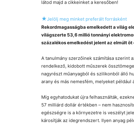
látod majd a cikkeinket a keresőben!
★
Jelölj meg minket preferált forrásként
Rekordmagasságba emelkedett a világ el
világszerte 53,6 millió tonnányi elektromo
százalékos emelkedést jelent az elmúlt öt 
A tanulmány szerzőinek számítása szerint a
rendelkező, kidobott műszerek össztömege 
nagyrészt műanyagból és szilikonból álló h
arany és más nemesfém, melyeket például 
Míg egyhatodukat újra felhasználták, ezekn
57 milliárd dollár értékben – nem hasznosíto
egészségre is a környezetre is veszélyt jel
károsítják az idegrendszert. Ilyen anyag péld