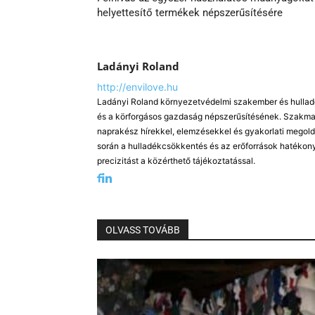
helyettesítő termékek népszerűsítésére
Ladányi Roland
http://envilove.hu
Ladányi Roland környezetvédelmi szakember és hulladé
és a körforgásos gazdaság népszerűsítésének. Szakmai
naprakész hírekkel, elemzésekkel és gyakorlati megold
során a hulladékcsökkentés és az erőforrások hatékony
precizitást a közérthető tájékoztatással.
OLVASS TOVÁBB