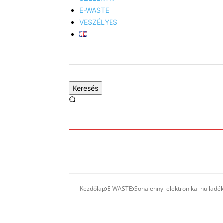
E-WASTE
VESZÉLYES
Keresés
Kezdőlap
E-WASTE
Soha ennyi elektronikai hullad