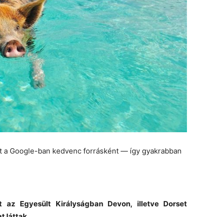
et a Google-ban kedvenc forrásként — így gyakrabban
t az Egyesült Királyságban Devon, illetve Dorset
 láttak.