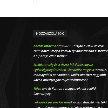
HOZZÁSZÓLÁSOK
doctor informatics
Tartják a 2030-as célt:
tovább
Nem hátrál meg a kémiai újrahasznosítási szektor
az iparági ellenszélben
Ételbiztonság és a tiszta hűtő szerepe az
egészségmegőrzésben - Zsebedre megyek
A
tovább
csomagolási paradoxon: Miért okozhat nagyobb
kárt a műanyagok teljes száműzése?
Telco
Fontos a magyaroknak a zöld
tovább
üzemanyag
rekayasa perangkat lunak
Riasztó mértékű
tovább
mikroműanyag-szennyezettséget mutatott ki a