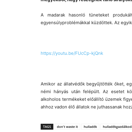
A madarak hasonló tüneteket produkál
egyensúlyproblémákkal küzdöttek. Az egyik s
https://youtu.be/FUcCp-kjQnk
Amikor az állatvédők begyűjtötték őket, eg
némi hányás után felépült. Az esetet kö
alkoholos termékeket előállító üzemek figy
ahhoz vadon élő állatok ne juthassanak hoz
TAGS
don't waste it
hulladék
hulladékgazdálkod