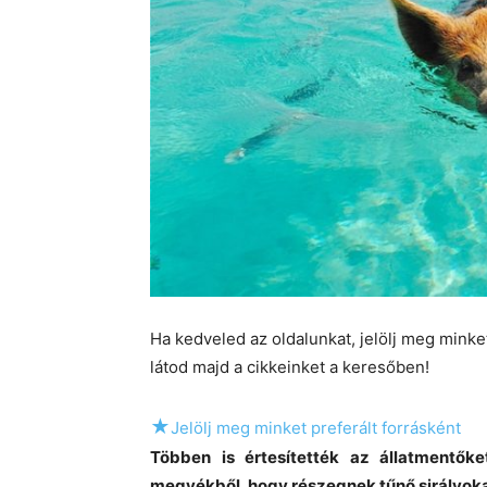
Ha kedveled az oldalunkat, jelölj meg mink
látod majd a cikkeinket a keresőben!
★
Jelölj meg minket preferált forrásként
Többen is értesítették az állatmentőke
megyékből, hogy részegnek tűnő sirályokat