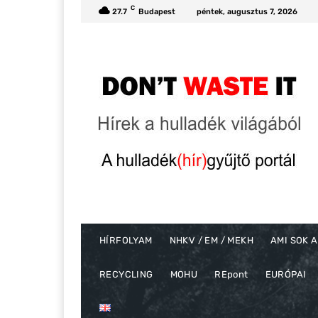
C
27.7
Budapest
péntek, augusztus 7, 2026
HÍRFOLYAM
NHKV / EM / MEKH
AMI SOK A
RECYCLING
MOHU
REpont
EURÓPAI