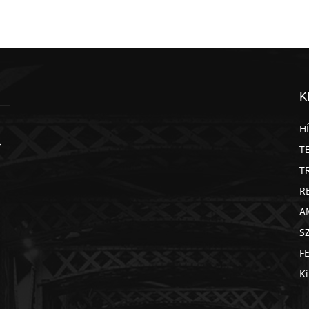
K
H
T
T
R
A
S
F
Ki