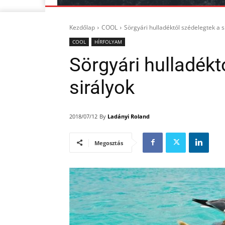
Kezdőlap
COOL
Sörgyári hulladéktól szédelegtek a s
COOL
HÍRFOLYAM
Sörgyári hulladékt
sirályok
By
Ladányi Roland
2018/07/12
Megosztás