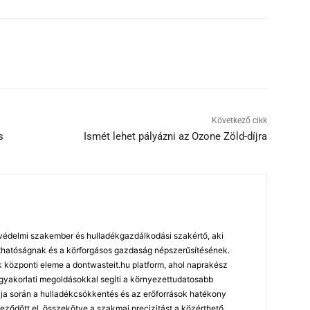
Következő cikk
s
Ismét lehet pályázni az Ozone Zöld-díjra
édelmi szakember és hulladékgazdálkodási szakértő, aki
arthatóságnak és a körforgásos gazdaság népszerűsítésének.
özponti eleme a dontwasteit.hu platform, ahol naprakész
 gyakorlati megoldásokkal segíti a környezettudatosabb
ja során a hulladékcsökkentés és az erőforrások hatékony
leződött el, összekötve a szakmai precizitást a közérthető