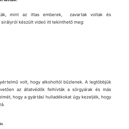
ták, mint az ittas emberek, zavartak voltak és
irályról készült videó itt tekinthető meg:
yértelmű volt, hogy alkoholtól bűzlenek. A legtöbbjük
vetően az állatvédők felhívták a sörgyárak és más
elmét, hogy a gyártási hulladékokat úgy kezeljék, hogy
zá.
ás