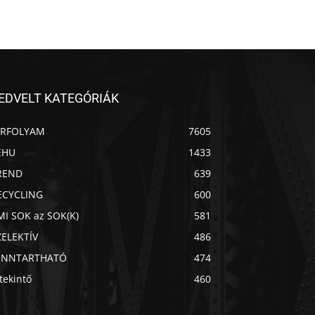
EDVELT KATEGÓRIÁK
ÍRFOLYAM
7605
EHU
1433
REND
639
ECYCLING
600
MI SOK az SOK(K)
581
ZELEKTÍV
486
ENNTARTHATÓ
474
Chat
Mr wAIste
tekintő
460