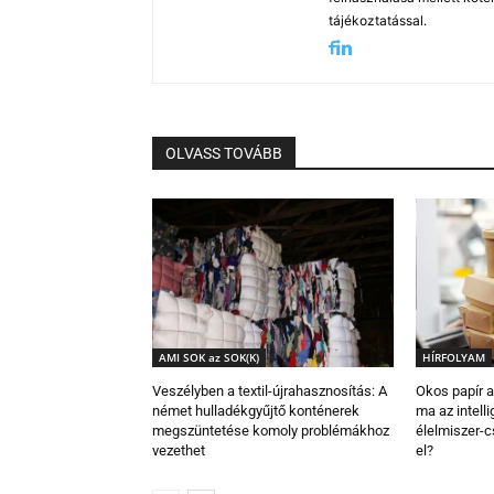
tájékoztatással.
OLVASS TOVÁBB
AMI SOK az SOK(K)
HÍRFOLYAM
Veszélyben a textil-újrahasznosítás: A
Okos papír a
német hulladékgyűjtő konténerek
ma az intell
megszüntetése komoly problémákhoz
élelmiszer-
vezethet
el?