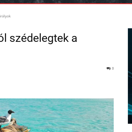
irályok
ól szédelegtek a
0