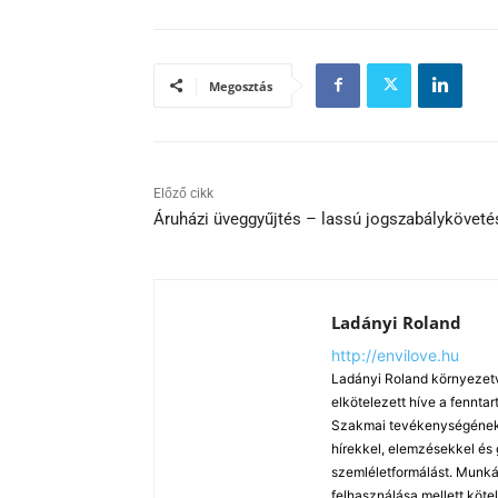
Megosztás
Előző cikk
Áruházi üveggyűjtés – lassú jogszabályköveté
Ladányi Roland
http://envilove.hu
Ladányi Roland környezetv
elkötelezett híve a fennt
Szakmai tevékenységének k
hírekkel, elemzésekkel és
szemléletformálást. Munká
felhasználása mellett köte