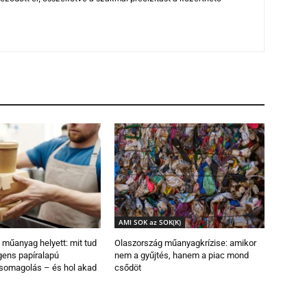
AMI SOK az SOK(K)
 műanyag helyett: mit tud
Olaszország műanyagkrízise: amikor
igens papíralapú
nem a gyűjtés, hanem a piac mond
csomagolás – és hol akad
csődöt