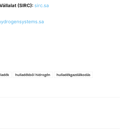
állalat (SIRC):
sirc.sa
hydrogensystems.sa
lladék
hulladékból hidrogén
hulladékgazdálkodás