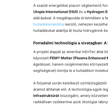
A szaúdi energetikai piacon végbemenő for
Utopia International (HUI)
és a
Hydrogen S
aláírásával. A megállapodás értelmében a fe
hulladéklerakókba
kerülő, nehezen kezelhe
hulladékokat alakítja át tiszta hidrogénné
Forradalmi technológia a sivatagban: 
A projekt alapját az amerikai InEnTec által ki
képviselt
PEM® Melter (Plasma Enhanced M
égetéssel, hanem oxigénmentes környezetb
segítségével) bontja le a hulladékot molekul
A folyamat során keletkező szintézisgázból 
áramot állítanak elő. A technológia egyik l
infrastruktúrát
kiszolgálni, amely közvetlen
radikálisan csökkentve azok ökológiai lábn