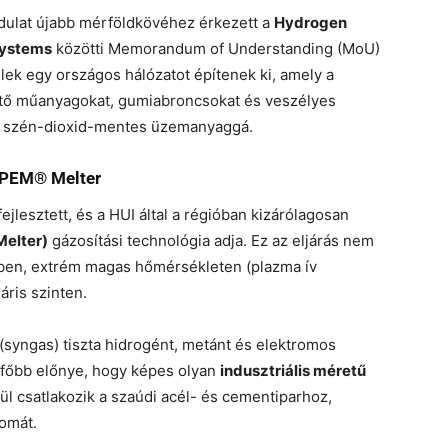
dulat újabb mérföldkövéhez érkezett a
Hydrogen
ystems
közötti Memorandum of Understanding (MoU)
lek egy országos hálózatot építenek ki, amely a
tő műanyagokat, gumiabroncsokat és veszélyes
 és szén-dioxid-mentes üzemanyaggá.
A PEM® Melter
fejlesztett, és a HUI által a régióban kizárólagosan
elter)
gázosítási technológia adja. Ez az eljárás nem
en, extrém magas hőmérsékleten (plazma ív
áris szinten.
(syngas) tiszta hidrogént, metánt és elektromos
egfőbb előnye, hogy képes olyan
indusztriális méretű
ül csatlakozik a szaúdi acél- és cementiparhoz,
yomát.