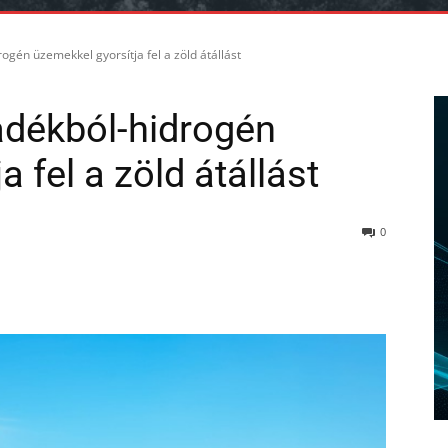
ogén üzemekkel gyorsítja fel a zöld átállást
adékból-hidrogén
 fel a zöld átállást
0