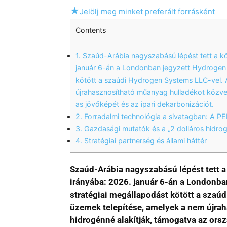
★
Jelölj meg minket preferált forrásként
Contents
1.
Szaúd-Arábia nagyszabású lépést tett a kö
január 6-án a Londonban jegyzett Hydrogen U
kötött a szaúdi Hydrogen Systems LLC-vel. A
újrahasznosítható műanyag hulladékot közve
as jövőképét és az ipari dekarbonizációt.
2.
Forradalmi technológia a sivatagban: A P
3.
Gazdasági mutatók és a „2 dolláros hidrog
4.
Stratégiai partnerség és állami háttér
Szaúd-Arábia nagyszabású lépést tett a
irányába: 2026. január 6-án a Londonban
stratégiai megállapodást kötött a szaúd
üzemek telepítése, amelyek a nem újra
hidrogénné alakítják, támogatva az orsz