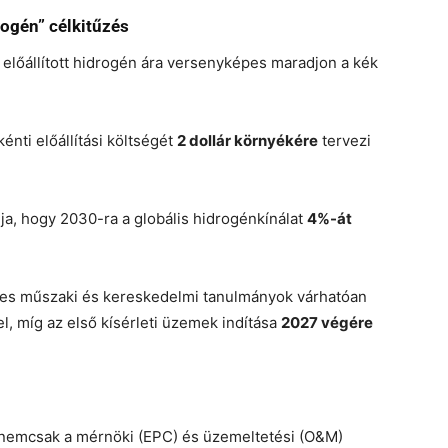
rogén” célkitűzés
l előállított hidrogén ára versenyképes maradjon a kék
énti előállítási költségét
2 dollár környékére
tervezi
ja, hogy 2030-ra a globális hidrogénkínálat
4%-át
tes műszaki és kereskedelmi tanulmányok várhatóan
l, míg az első kísérleti üzemek indítása
2027 végére
, nemcsak a mérnöki (EPC) és üzemeltetési (O&M)