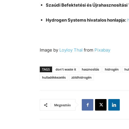
Szaúdi Befektetési és Újrahasznosítási V
Hydrogen Systems hivatalos honlapja:
Image by
Loyloy Thal
from
Pixabay
TAGS
don't waste it
hasznosítás
hidrogén
hu
hulladékkezelés
zöldhidrogén
Megosztás