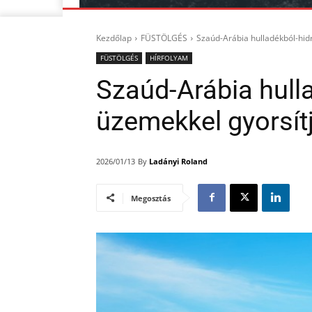
Kezdőlap
FÜSTÖLGÉS
Szaúd-Arábia hulladékból-hidr
FÜSTÖLGÉS
HÍRFOLYAM
Szaúd-Arábia hull
üzemekkel gyorsítja
By
Ladányi Roland
2026/01/13
Megosztás