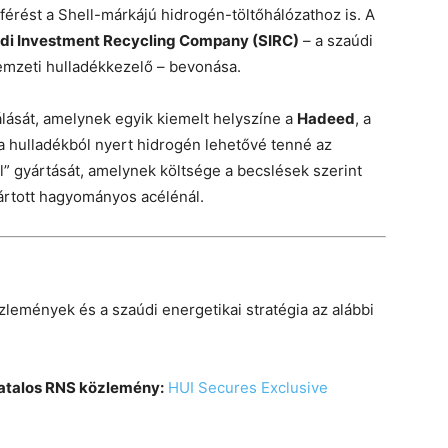
záférést a Shell-márkájú hidrogén-töltőhálózathoz is. A
di Investment Recycling Company (SIRC)
– a szaúdi
nemzeti hulladékkezelő – bevonása.
dálását, amelynek egyik kiemelt helyszíne a
Hadeed
, a
t a hulladékból nyert hidrogén lehetővé tenné az
l” gyártását, amelynek költsége a becslések szerint
ártott hagyományos acélénál.
zlemények és a szaúdi energetikai stratégia az alábbi
vatalos RNS közlemény:
HUI Secures Exclusive