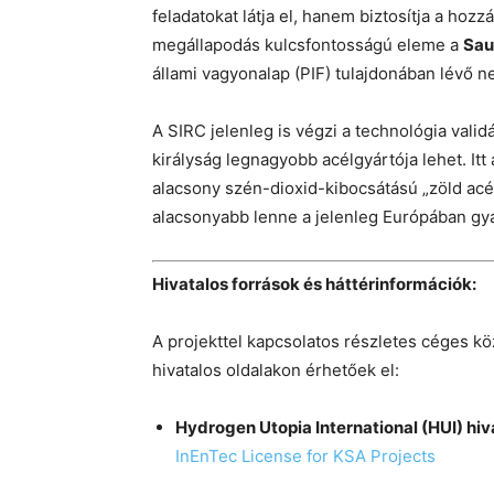
feladatokat látja el, hanem biztosítja a hoz
megállapodás kulcsfontosságú eleme a
Sau
állami vagyonalap (PIF) tulajdonában lévő 
A SIRC jelenleg is végzi a technológia vali
királyság legnagyobb acélgyártója lehet. It
alacsony szén-dioxid-kibocsátású „zöld acé
alacsonyabb lenne a jelenleg Európában gy
Hivatalos források és háttérinformációk:
A projekttel kapcsolatos részletes céges kö
hivatalos oldalakon érhetőek el:
Hydrogen Utopia International (HUI) hi
InEnTec License for KSA Projects