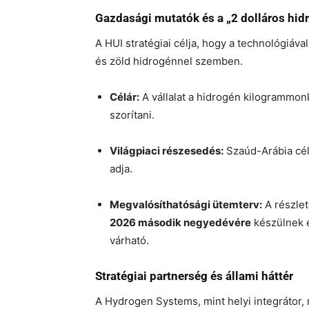
Gazdasági mutatók és a „2 dolláros hid
A HUI stratégiai célja, hogy a technológiáva
és zöld hidrogénnel szemben.
Célár:
A vállalat a hidrogén kilogrammonk
szorítani.
Világpiaci részesedés:
Szaúd-Arábia cél
adja.
Megvalósíthatósági ütemterv:
A részle
2026 második negyedévére
készülnek e
várható.
Stratégiai partnerség és állami háttér
A Hydrogen Systems, mint helyi integrátor