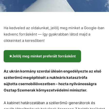
Ha kedveled az oldalunkat, jelölj meg minket a Google-ban
kedvenc forrásként — így gyakrabban látod majd a
cikkeinket a keresőben!
★
Jelölj meg minket preferált forrásként
Az ukrán kormány szerdai ülésén engedélyezte az első
szélerőmű megépítését a nukleáris katasztrófa
sújtotta
csernobili
övezetben – hozta nyilvánosságra
Osztap Szemerak környezetvédelmi miniszter.
Chat
Close
Mr wAIste
A kabinet határozatában a szélerőmű-generátorok és