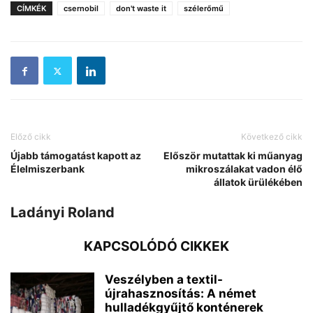
CÍMKÉK
csernobil
don't waste it
szélerőmű
Előző cikk
Következő cikk
Újabb támogatást kapott az
Először mutattak ki műanyag
Élelmiszerbank
mikroszálakat vadon élő
állatok ürülékében
Ladányi Roland
KAPCSOLÓDÓ CIKKEK
Veszélyben a textil-
újrahasznosítás: A német
hulladékgyűjtő konténerek