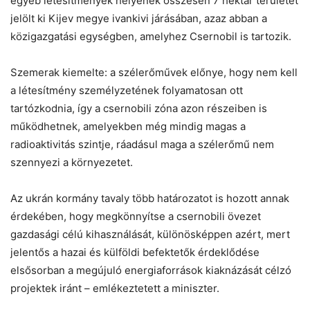
egyéb létesítmények helyének összesen 7 hektár területet
jelölt ki Kijev megye ivankivi járásában, azaz abban a
Helló! Miben segíthetek ma?
közigazgatási egységben, amelyhez
Csernobil
is tartozik.
Szemerak kiemelte: a szélerőművek előnye, hogy nem kell
a létesítmény személyzetének folyamatosan ott
tartózkodnia, így a
csernobili
zóna azon részeiben is
működhetnek, amelyekben még mindig magas a
radioaktivitás szintje, ráadásul maga a szélerőmű nem
szennyezi a környezetet.
Az ukrán kormány tavaly több határozatot is hozott annak
érdekében, hogy megkönnyítse a
csernobili
övezet
gazdasági célú kihasználását, különösképpen azért, mert
jelentős a hazai és külföldi befektetők érdeklődése
elsősorban a megújuló energiaforrások kiaknázását célzó
projektek iránt – emlékeztetett a miniszter.