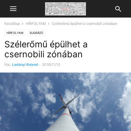
Kezdőlap
HÍRFOLYAM
Szélerőmű épülhet a csernobili zónában
HÍRFOLYAM
SUGÁRZÓ
Szélerőmű épülhet a
csernobili zónában
Írta:
Ladányi Roland
-
2018/11/13