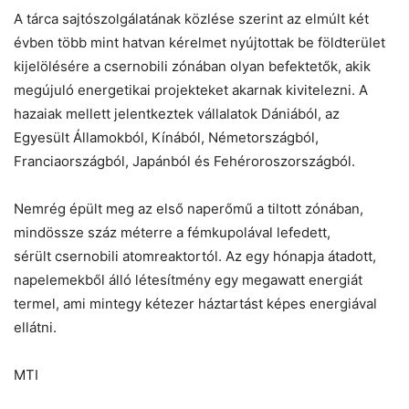
A tárca sajtószolgálatának közlése szerint az elmúlt két
évben több mint hatvan kérelmet nyújtottak be földterület
kijelölésére a
csernobili
zónában olyan befektetők, akik
megújuló energetikai projekteket akarnak kivitelezni. A
hazaiak mellett jelentkeztek vállalatok Dániából, az
Egyesült Államokból, Kínából, Németországból,
Franciaországból, Japánból és Fehéroroszországból.
Nemrég épült meg az első naperőmű a tiltott zónában,
mindössze száz méterre a fémkupolával lefedett,
sérült
csernobili
atomreaktortól. Az egy hónapja átadott,
napelemekből álló létesítmény egy megawatt energiát
termel, ami mintegy kétezer háztartást képes energiával
ellátni.
MTI