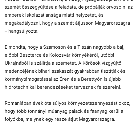
szemét összegyűjtése a feladata, de próbálják orvosolni az
emberek iskolázatlansága miatti helyzetet, és
megakadályozni, hogy a szemét átjusson Magyarországra
– hangsúlyozta.
Elmondta, hogy a Szamoson és a Tiszán nagyobb a baj,
előbbi Beszterce és Kolozsvár környékéről, utóbbi
Ukrajnából is szállítja a szemetet. A Körösök vízgyűjtő
medencéjének bihari szakaszát gyakrabban tisztítják és
kormánytámogatással az Éren és a Berettyón is újabb
hidrotechnikai berendezéseket terveznek felszerelni.
Romániában évek óta súlyos környezetszennyezést okoz,
hogy több tonnányi műanyag palack és faanyag kerül a
folyókba, melynek egy része átjut Magyarországra.