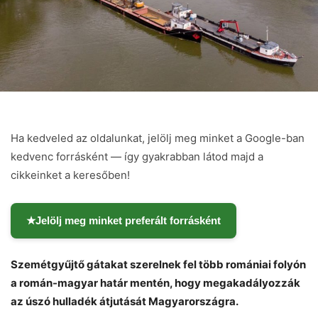
Ha kedveled az oldalunkat, jelölj meg minket a Google-ban
kedvenc forrásként — így gyakrabban látod majd a
cikkeinket a keresőben!
★
Jelölj meg minket preferált forrásként
Szemétgyűjtő gátakat szerelnek fel több romániai folyón
a román-magyar határ mentén, hogy megakadályozzák
az úszó hulladék átjutását Magyarországra.