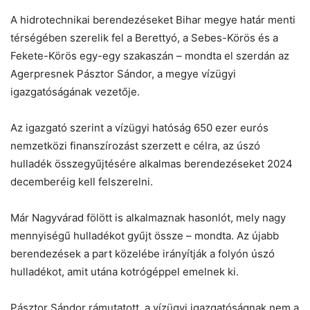
Chat
Close
Mr wAIste
A hidrotechnikai berendezéseket Bihar megye határ menti
térségében szerelik fel a Berettyó, a Sebes-Körös és a
Helló! Miben segíthetek ma?
Fekete-Körös egy-egy szakaszán – mondta el szerdán az
Agerpresnek Pásztor Sándor, a megye vízügyi
igazgatóságának vezetője.
Az igazgató szerint a vízügyi hatóság 650 ezer eurós
nemzetközi finanszírozást szerzett e célra, az úszó
hulladék összegyűjtésére alkalmas berendezéseket 2024
decemberéig kell felszerelni.
Már Nagyvárad fölött is alkalmaznak hasonlót, mely nagy
mennyiségű hulladékot gyűjt össze – mondta. Az újabb
berendezések a part közelébe irányítják a folyón úszó
hulladékot, amit utána kotrógéppel emelnek ki.
Pásztor Sándor rámutatott, a vízügyi igazgatóságnak nem a