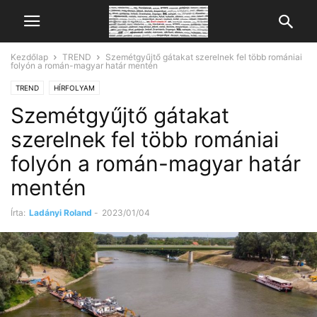
Kezdőlap
TREND
Szemétgyűjtő gátakat szerelnek fel több romániai
folyón a román-magyar határ mentén
TREND
HÍRFOLYAM
Szemétgyűjtő gátakat
szerelnek fel több romániai
folyón a román-magyar határ
mentén
Írta:
Ladányi Roland
-
2023/01/04