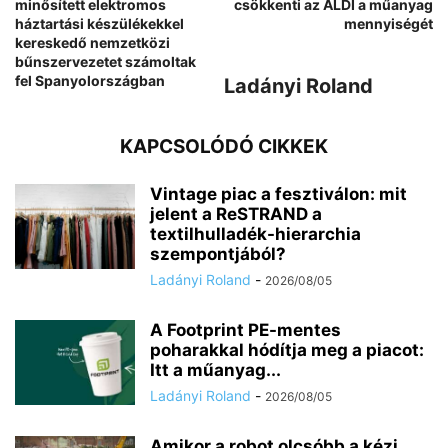
minősített elektromos
csökkenti az ALDI a műanyag
háztartási készülékekkel
mennyiségét
kereskedő nemzetközi
bűnszervezetet számoltak
fel Spanyolországban
Ladányi Roland
KAPCSOLÓDÓ CIKKEK
Vintage piac a fesztiválon: mit
jelent a ReSTRAND a
textilhulladék-hierarchia
szempontjából?
Ladányi Roland
-
2026/08/05
A Footprint PE-mentes
poharakkal hódítja meg a piacot:
Itt a műanyag...
Ladányi Roland
-
2026/08/05
Amikor a robot olcsóbb a kézi