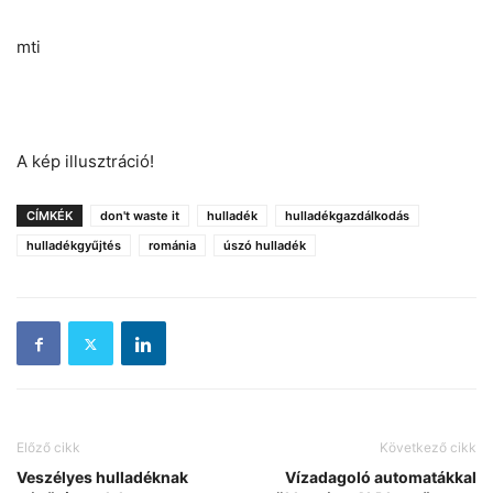
mti
A kép illusztráció!
CÍMKÉK
don't waste it
hulladék
hulladékgazdálkodás
hulladékgyűjtés
románia
úszó hulladék
Előző cikk
Következő cikk
Veszélyes hulladéknak
Vízadagoló automatákkal