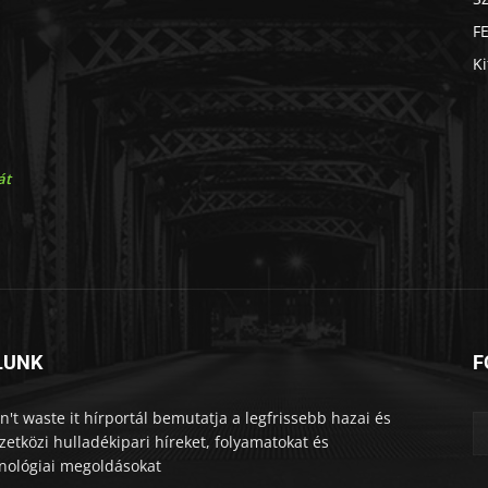
F
Ki
át
LUNK
F
n't waste it hírportál bemutatja a legfrissebb hazai és
etközi hulladékipari híreket, folyamatokat és
nológiai megoldásokat