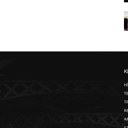
K
H
T
T
R
A
S