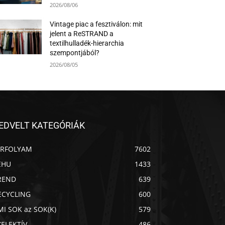
2026/08/06
Vintage piac a fesztiválon: mit
jelent a ReSTRAND a
textilhulladék-hierarchia
szempontjából?
2026/08/05
EDVELT KATEGÓRIÁK
ÍRFOLYAM
7602
EHU
1433
REND
639
ECYCLING
600
MI SOK az SOK(K)
579
ZELEKTÍV
486