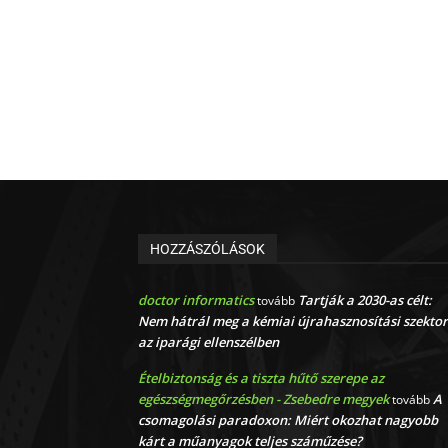
HOZZÁSZÓLÁSOK
doctor informatics
Tartják a 2030-as célt:
tovább
Nem hátrál meg a kémiai újrahasznosítási szektor
az iparági ellenszélben
Ételbiztonság és a tiszta hűtő szerepe az
egészségmegőrzésben - Zsebedre megyek
A
tovább
csomagolási paradoxon: Miért okozhat nagyobb
kárt a műanyagok teljes száműzése?