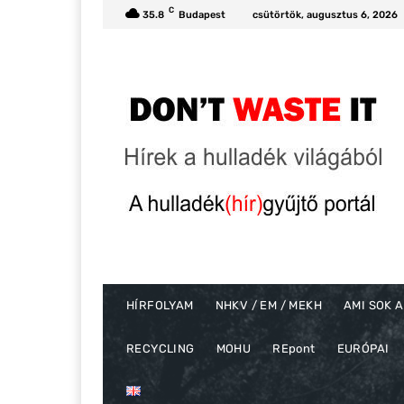
C
35.8
Budapest
csütörtök, augusztus 6, 2026
HÍRFOLYAM
NHKV / EM / MEKH
AMI SOK A
RECYCLING
MOHU
REpont
EURÓPAI