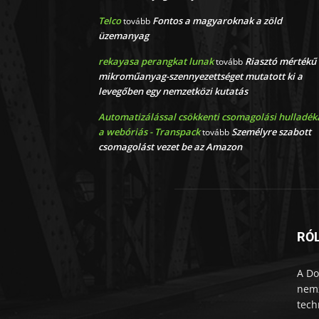
Telco
Fontos a magyaroknak a zöld
tovább
üzemanyag
rekayasa perangkat lunak
Riasztó mértékű
tovább
mikroműanyag-szennyezettséget mutatott ki a
levegőben egy nemzetközi kutatás
Automatizálással csökkenti csomagolási hulladék
a webóriás - Transpack
Személyre szabott
tovább
csomagolást vezet be az Amazon
RÓ
A Do
nemz
tech