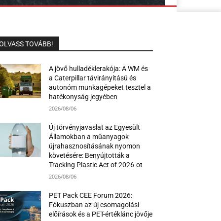
OLVASS TOVÁBB!
A jövő hulladéklerakója: A WM és
a Caterpillar távirányítású és
autonóm munkagépeket tesztel a
hatékonyság jegyében
2026/08/06
Új törvényjavaslat az Egyesült
Államokban a műanyagok
újrahasznosításának nyomon
követésére: Benyújtották a
Tracking Plastic Act of 2026-ot
2026/08/06
PET Pack CEE Forum 2026:
Fókuszban az új csomagolási
előírások és a PET-értéklánc jövője