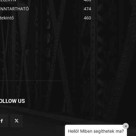
ENNTARTHATÓ
474
Chat
Mr wAIste
tekintő
460
Helló! Miben segíthetek ma?
OLLOW US
×
Helló! Miben segíthetek ma?