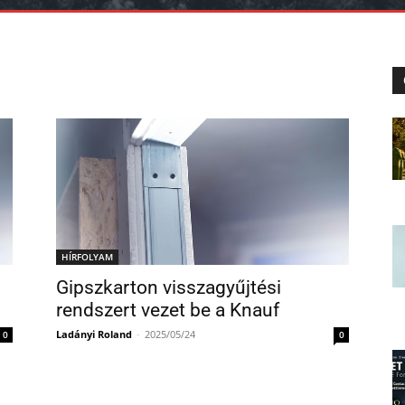
HÍRFOLYAM
Gipszkarton visszagyűjtési
n
rendszert vezet be a Knauf
Ladányi Roland
-
2025/05/24
0
0