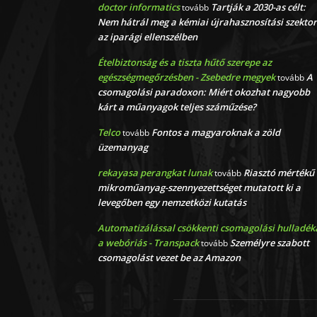
doctor informatics
Tartják a 2030-as célt:
tovább
Nem hátrál meg a kémiai újrahasznosítási szektor
az iparági ellenszélben
Ételbiztonság és a tiszta hűtő szerepe az
egészségmegőrzésben - Zsebedre megyek
A
tovább
csomagolási paradoxon: Miért okozhat nagyobb
kárt a műanyagok teljes száműzése?
Telco
Fontos a magyaroknak a zöld
tovább
üzemanyag
rekayasa perangkat lunak
Riasztó mértékű
tovább
mikroműanyag-szennyezettséget mutatott ki a
levegőben egy nemzetközi kutatás
Automatizálással csökkenti csomagolási hulladék
a webóriás - Transpack
Személyre szabott
tovább
csomagolást vezet be az Amazon