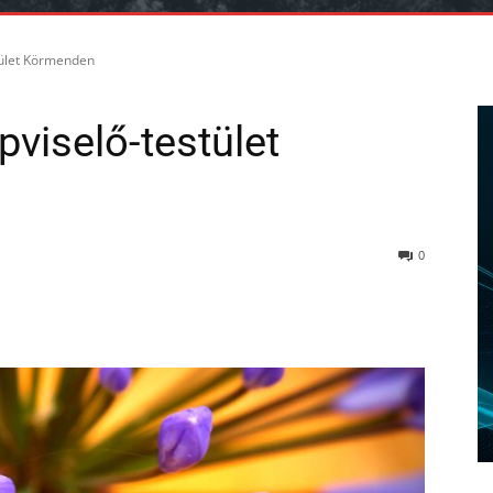
tület Körmenden
viselő-testület
0