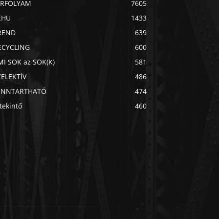
ÍRFOLYAM
7605
EHU
1433
REND
639
ECYCLING
600
MI SOK az SOK(K)
581
ZELEKTÍV
486
ENNTARTHATÓ
474
Chat
Mr wAIste
tekintő
460
Helló! Miben segíthetek ma?