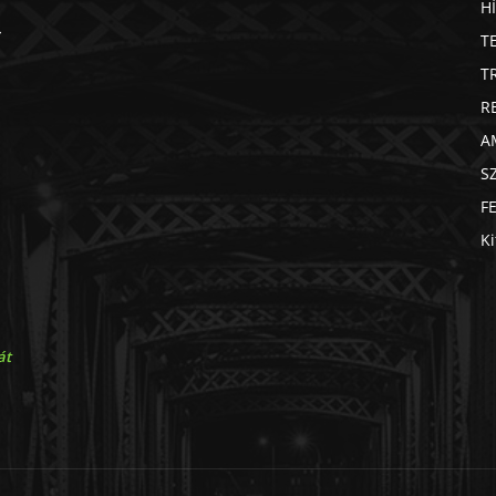
H
T
T
R
A
S
F
Ki
át