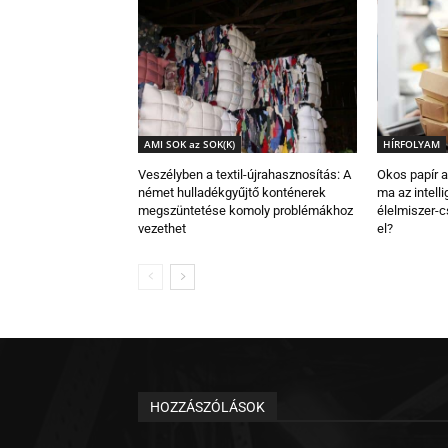
AMI SOK az SOK(K)
HÍRFOLYAM
Veszélyben a textil-újrahasznosítás: A
Okos papír a
német hulladékgyűjtő konténerek
ma az intell
megszüntetése komoly problémákhoz
élelmiszer-
vezethet
el?
HOZZÁSZÓLÁSOK