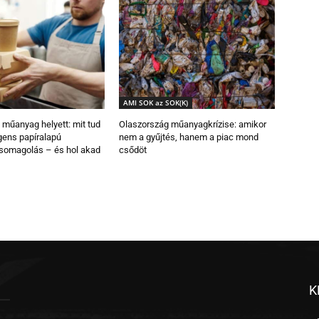
AMI SOK az SOK(K)
 műanyag helyett: mit tud
Olaszország műanyagkrízise: amikor
igens papíralapú
nem a gyűjtés, hanem a piac mond
csomagolás – és hol akad
csődöt
K