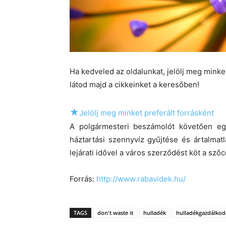
Ha kedveled az oldalunkat, jelölj meg mink
látod majd a cikkeinket a keresőben!
★
Jelölj meg minket preferált forrásként
A polgármesteri beszámolót követően egy
háztartási szennyvíz gyűjtése és ártalmat
lejárati idővel a város szerződést köt a sző
Forrás:
http://www.rabavidek.hu/
TAGS
don't waste it
hulladék
hulladékgazdálkod