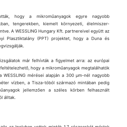
tották, hogy a mikroműanyagok egyre nagyobb
an, tengerekben, kiemelt környezeti, élelmiszer-
entve. A WESSLING Hungary Kft. partnereivel együtt az
nyi Plasztiktalány (PPT) projektet, hogy a Duna és
gvizsgálják.
izsgálatok már felhívták a figyelmet arra: az európai
eltételezhető, hogy a mikroműanyagok megtalálhatók
l a WESSLING mérései alapján a 300 µm-nél nagyobb
ter vízben, a Tisza-tóból származó mintában pedig
 műanyagok jellemzően a széles körben felhasznált
l álltak.
ször az Ipolyban vettek mintát: 1,7 részecskét mértek