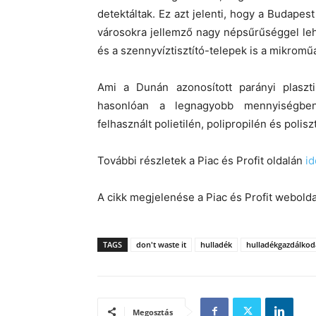
detektáltak. Ez azt jelenti, hogy a Budapes
városokra jellemző nagy népsűrűséggel le
és a szennyvíztisztító-telepek is a mikromű
Ami a Dunán azonosított parányi plasztik
hasonlóan a legnagyobb mennyiségben
felhasznált polietilén, polipropilén és polisz
További részletek a Piac és Profit oldalán
id
A cikk megjelenése a Piac és Profit webolda
TAGS
don't waste it
hulladék
hulladékgazdálkod
Megosztás