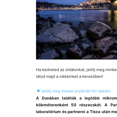
Ha kedveled az oldalunkat, jelölj meg mink
látod majd a cikkeinket a keresőben!
★
Jelölj meg minket preferált forrásként
A Dunában találták a legtöbb mikromű
köbméterenként 50 részecskét. A Pará
laboratórium és partnerei a Tisza után 