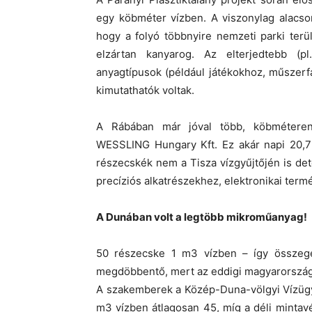
egy köbméter vízben. A viszonylag alacs
hogy a folyó többnyire nemzeti parki terü
elzártan kanyarog. Az elterjedtebb (p
anyagtípusok (például játékokhoz, műszerfal
kimutathatók voltak.
A Rábában már jóval több, köbméteren
WESSLING Hungary Kft. Ez akár napi 20,7 
részecskék nem a Tisza vízgyűjtőjén is det
precíziós alkatrészekhez, elektronikai term
A Dunában volt a legtöbb mikroműanyag!
50 részecske 1 m3 vízben – így összeg
megdöbbentő, mert az eddigi magyarország
A szakemberek a Közép-Duna-völgyi Vízügyi
m3 vízben átlagosan 45, míg a déli mintav