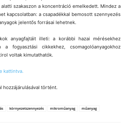
t alatti szakaszon a koncentráció emelkedett. Mindez a
het kapcsolatban: a csapadékkal bemosott szennyezés
anyagok jelentős forrásai lehetnek.
ok anyagfajtáit illeti: a korábbi hazai mérésekhez
 a fogyasztási cikkekhez, csomagolóanyagokhoz
tirol voltak kimutathatók.
e kattintva.
l hozzájárulásával történt.
ás
környezetszennyezés
mikroműanyag
műanyag