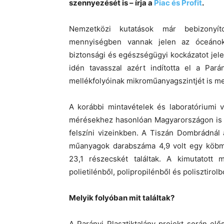
szennyezését is – írja a
Piac és Profit
.
Nemzetközi kutatások már bebizonyí
mennyiségben vannak jelen az óceánokb
biztonsági és egészségügyi kockázatot jel
idén tavasszal azért indította el a Pará
mellékfolyóinak mikroműanyagszintjét is me
A korábbi mintavételek és laboratóriumi v
mérésekhez hasonlóan Magyarországon is f
felszíni vizeinkben. A Tiszán Dombrádná
műanyagok darabszáma 4,9 volt egy köbmé
23,1 részecskét találtak. A kimutatott
polietilénből, polipropilénből és polisztirolbó
Melyik folyóban mit találtak?
A Parányi Plasztiktalány projekt során elő