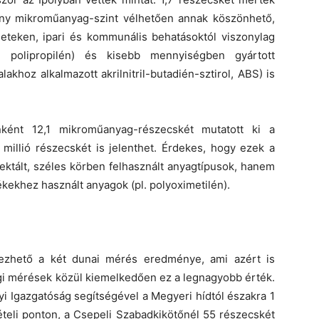
ony mikroműanyag-szint vélhetően annak köszönhető,
leteken, ipari és kommunális behatásoktól viszonylag
l. polipropilén) és kisebb mennyiségben gyártott
akhoz alkalmazott akrilnitril-butadién-sztirol, ABS) is
ként 12,1 mikroműanyag-részecskét mutatott ki a
millió részecskét is jelenthet. Érdekes, hogy ezek a
ektált, széles körben felhasznált anyagtípusok, hanem
ékekhez használt anyagok (pl. polyoximetilén).
ezhető a két dunai mérés eredménye, ami azért is
i mérések közül kiemelkedően ez a legnagyobb érték.
 Igazgatóság segítségével a Megyeri hídtól északra 1
ételi ponton, a Csepeli Szabadkikötőnél 55 részecskét