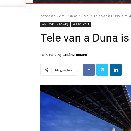
Kezdőlap
AMI SOK az SOK(K)
Tele van a Duna is mi
AMI SOK az SOK(K)
HÍRFOLYAM
Tele van a Duna i
By
Ladányi Roland
2018/10/12
Megosztás