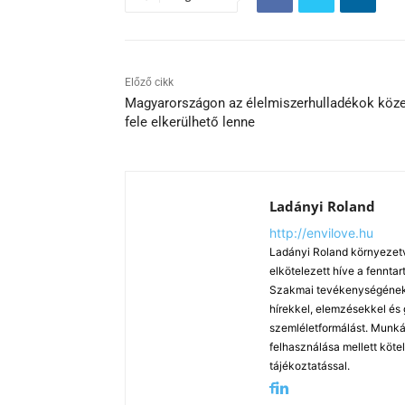
Előző cikk
Magyarországon az élelmiszerhulladékok köze
fele elkerülhető lenne
Ladányi Roland
http://envilove.hu
Ladányi Roland környezetv
elkötelezett híve a fennt
Szakmai tevékenységének k
hírekkel, elemzésekkel és
szemléletformálást. Munká
felhasználása mellett köte
tájékoztatással.