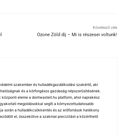
Következő cikk
l
Ozone Zöld díj – Mi is részesei voltunk!
édelmi szakember és hulladékgazdálkodási szakértő, aki
arthatóságnak és a körforgásos gazdaság népszerűsítésének.
özponti eleme a dontwasteit.hu platform, ahol naprakész
 gyakorlati megoldásokkal segíti a környezettudatosabb
ja során a hulladékcsökkentés és az erőforrások hatékony
leződött el, összekötve a szakmai precizitást a közérthető