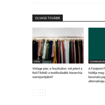
OLVASS TOVÁBB
COOL
CSOMAGOLÁ
Vintage piac a fesztiválon: mit jelent a
A Footprint
ReSTRAND a textilhulladék-hierarchia
hódítja meg 
szempontjából?
bevonatú pap
alternatívája