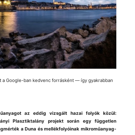
et a Google-ban kedvenc forrásként — így gyakrabban
anyagot az eddig vizsgált hazai folyók közül:
nyi Plasztiktalány projekt során egy független
megmérték a Duna és mellékfolyóinak mikroműanyag-