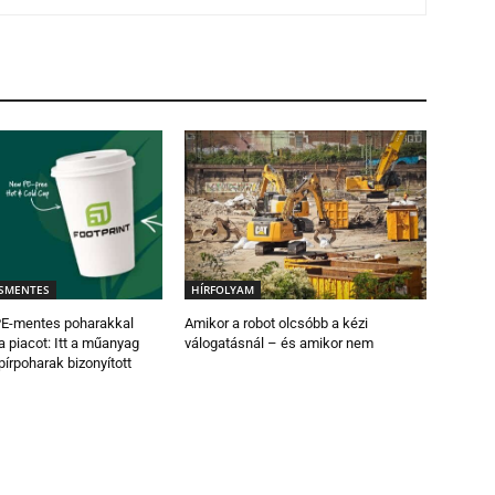
SMENTES
HÍRFOLYAM
 PE-mentes poharakkal
Amikor a robot olcsóbb a kézi
a piacot: Itt a műanyag
válogatásnál – és amikor nem
írpoharak bizonyított