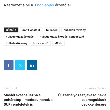
A tervezet a MEKH
honlapján
érhető el.
CÍMKÉK
don't waste it
hulladék
hulladék törvény
hulladékgazdálkodás
hulladékgazdálkodási koncesszió
hulladéktörvény
koncesszió
MEKH
Előző cikk
Következő cikk
Másfél évet csúszna a
Új szabályozást javasolnak a
pohárstop – módosulnának a
csomagolások
SUP rendeletek is
csökkentésére