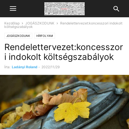
Kezdőlap
JOGÁSZKODUNK
Rendelettervezet:koncesszori indokolt
költségszabályok
JOGÁSZKODUNK
HÍRFOLYAM
Rendelettervezet:koncesszor
i indokolt költségszabályok
Írta:
Ladányi Roland
-
2022/11/29