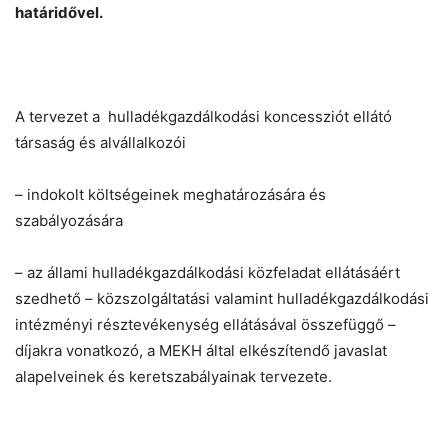
határidővel.
Chat
Close
Mr wAIste
A tervezet a hulladékgazdálkodási koncessziót ellátó
társaság és alvállalkozói
Helló! Miben segíthetek ma?
– indokolt költségeinek meghatározására és
szabályozására
– az állami hulladékgazdálkodási közfeladat ellátásáért
szedhető – közszolgáltatási valamint hulladékgazdálkodási
intézményi résztevékenység ellátásával összefüggő –
díjakra vonatkozó, a MEKH által elkészítendő javaslat
alapelveinek és keretszabályainak tervezete.