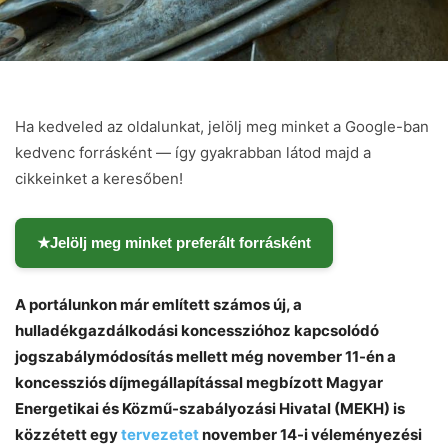
Ha kedveled az oldalunkat, jelölj meg minket a Google-ban
kedvenc forrásként — így gyakrabban látod majd a
cikkeinket a keresőben!
★
Jelölj meg minket preferált forrásként
A portálunkon már említett számos új, a
hulladékgazdálkodási koncesszióhoz kapcsolódó
jogszabálymódosítás mellett még november 11-én a
koncessziós díjmegállapítással megbízott Magyar
Energetikai és Közmű-szabályozási Hivatal (MEKH) is
közzétett egy
tervezetet
november 14-i véleményezési