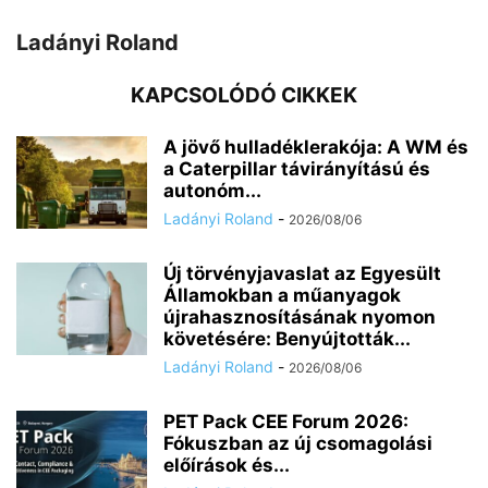
Ladányi Roland
KAPCSOLÓDÓ CIKKEK
A jövő hulladéklerakója: A WM és
a Caterpillar távirányítású és
autonóm...
Ladányi Roland
-
2026/08/06
Új törvényjavaslat az Egyesült
Államokban a műanyagok
újrahasznosításának nyomon
követésére: Benyújtották...
Ladányi Roland
-
2026/08/06
PET Pack CEE Forum 2026:
Fókuszban az új csomagolási
előírások és...