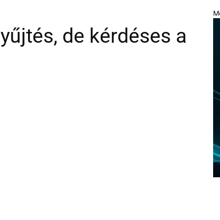
M
gyűjtés, de kérdéses a