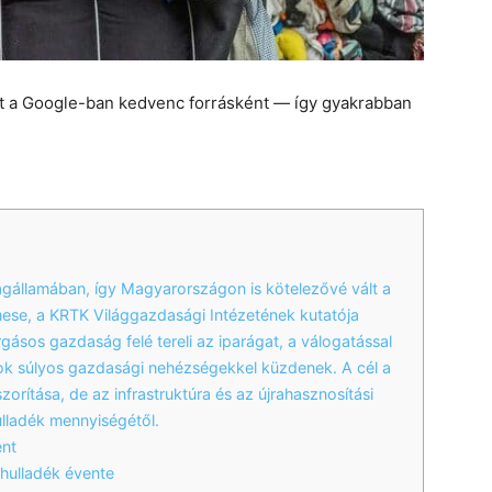
et a Google-ban kedvenc forrásként — így gyakrabban
agállamában, így Magyarországon is kötelezővé vált a
Emese, a KRTK Világgazdasági Intézetének kutatója
gásos gazdaság felé tereli az iparágat, a válogatással
atok súlyos gazdasági nehézségekkel küzdenek. A cél a
zorítása, de az infrastruktúra és az újrahasznosítási
lladék mennyiségétől.
ént
hulladék évente