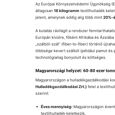
Az Európai Környezetvédelmi Ügynökség (EE
átlagosan
16 kilogramm
textilhulladék kele
jelent, amelynek eddig alig több mint
20%-á
A kutatás rávilágít a rendszer fenntarthatatl
Európán kívülre, főként Afrikába és Ázsiába 
„szálból-szál” (fiber-to-fiber) történő újra
többsége kevert szálból (például pamut és 
technológiailag bonyolult és költséges.
Magyarországi helyzet: 60-80 ezer tonn
Magyarországon a hulladékgazdálkodási ko
Hulladékgazdálkodási Zrt.)
felel a textilh
szerint:
Éves mennyiség:
Magyarországon évent
textilhulladék keletkezik.