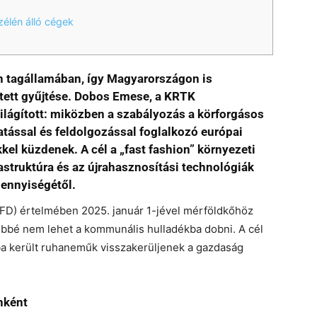
élén álló cégek
n tagállamában, így Magyarországon is
nített gyűjtése. Dobos Emese, a KRTK
ilágított: miközben a szabályozás a körforgásos
gatással és feldolgozással foglalkozó európai
el küzdenek. A cél a „fast fashion” környezeti
rastruktúra és az újrahasznosítási technológiák
ennyiségétől.
WFD) értelmében 2025. január 1-jével mérföldkőhöz
bbé nem lehet a kommunális hulladékba dobni. A cél
ba került ruhaneműk visszakerüljenek a gazdaság
nként