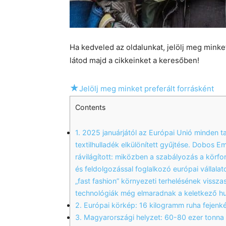
Ha kedveled az oldalunkat, jelölj meg mink
látod majd a cikkeinket a keresőben!
★
Jelölj meg minket preferált forrásként
Contents
1.
2025 januárjától az Európai Unió minden t
textilhulladék elkülönített gyűjtése. Dobos 
rávilágított: miközben a szabályozás a körfor
és feldolgozással foglalkozó európai vállal
„fast fashion” környezeti terhelésének visszas
technológiák még elmaradnak a keletkező hu
2.
Európai körkép: 16 kilogramm ruha fejenk
3.
Magyarországi helyzet: 60-80 ezer tonna 