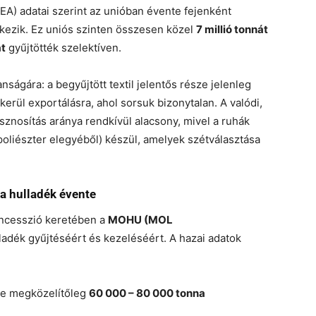
A) adatai szerint az unióban évente fejenként
tkezik. Ez uniós szinten összesen közel
7 millió tonnát
t
gyűjtötték szelektíven.
anságára: a begyűjtött textil jelentős része jelenleg
kerül exportálásra, ahol sorsuk bizonytalan. A valódi,
hasznosítás aránya rendkívül alacsony, mivel a ruhák
poliészter elegyéből) készül, amelyek szétválasztása
a hulladék évente
ncesszió keretében a
MOHU (MOL
ulladék gyűjtéséért és kezeléséért. A hazai adatok
e megközelítőleg
60 000 – 80 000 tonna