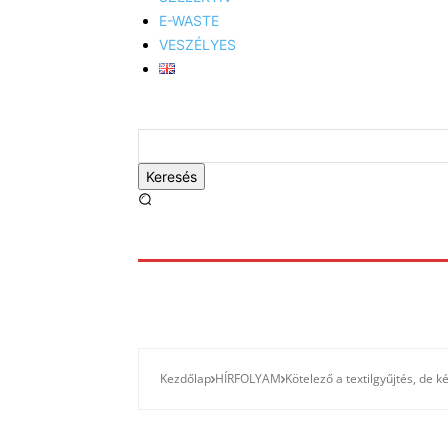
E-WASTE
VESZÉLYES
Keresés
Kezdőlap
HÍRFOLYAM
Kötelező a textilgyűjtés, de 