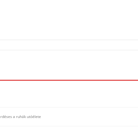
kérdéses a ruhák utóélete