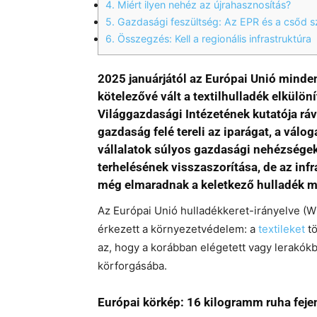
4.
Miért ilyen nehéz az újrahasznosítás?
5.
Gazdasági feszültség: Az EPR és a csőd sz
6.
Összegzés: Kell a regionális infrastruktúra
2025 januárjától az Európai Unió minde
kötelezővé vált a textilhulladék elkülö
Világgazdasági Intézetének kutatója ráv
gazdaság felé tereli az iparágat, a válo
vállalatok súlyos gazdasági nehézségekk
terhelésének visszaszorítása, de az inf
még elmaradnak a keletkező hulladék m
Az Európai Unió hulladékkeret-irányelve (
érkezett a környezetvédelem: a
textileket
tö
az, hogy a korábban elégetett vagy lerakók
körforgásába.
Európai körkép: 16 kilogramm ruha feje