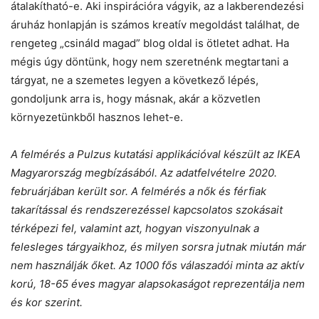
átalakítható-e. Aki inspirációra vágyik, az a lakberendezési
áruház honlapján is számos kreatív megoldást találhat, de
rengeteg „csináld magad” blog oldal is ötletet adhat. Ha
mégis úgy döntünk, hogy nem szeretnénk megtartani a
tárgyat, ne a szemetes legyen a következő lépés,
gondoljunk arra is, hogy másnak, akár a közvetlen
környezetünkből hasznos lehet-e.
A felmérés a Pulzus kutatási applikációval készült az IKEA
Magyarország megbízásából. Az adatfelvételre 2020.
februárjában került sor. A felmérés a nők és férfiak
takarítással és rendszerezéssel kapcsolatos szokásait
térképezi fel, valamint azt, hogyan viszonyulnak a
felesleges tárgyaikhoz, és milyen sorsra jutnak miután már
nem használják őket. Az 1000 fős válaszadói minta az aktív
korú, 18-65 éves magyar alapsokaságot reprezentálja nem
és kor szerint.