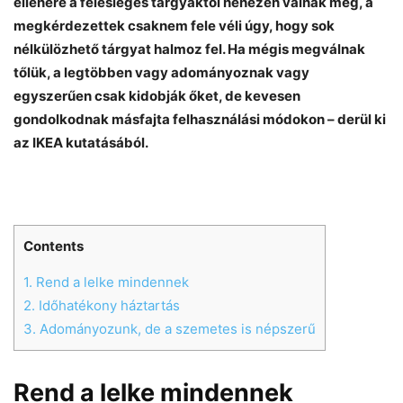
ellenére a felesleges tárgyaktól nehezen válnak meg, a
megkérdezettek csaknem fele véli úgy, hogy sok
nélkülözhető tárgyat halmoz fel. Ha mégis megválnak
tőlük, a legtöbben vagy adományoznak vagy
egyszerűen csak kidobják őket, de kevesen
gondolkodnak másfajta felhasználási módokon – derül ki
az IKEA kutatásából.
Contents
1.
Rend a lelke mindennek
2.
Időhatékony háztartás
Chat
Close
Mr wAIste
3.
Adományozunk, de a szemetes is népszerű
Helló! Miben segíthetek ma?
Rend a lelke mindennek