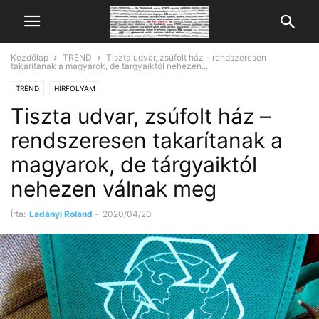
Kezdőlap
TREND
Tiszta udvar, zsúfolt ház – rendszeresen
takarítanak a magyarok, de tárgyaiktól nehezen...
TREND
HÍRFOLYAM
Tiszta udvar, zsúfolt ház –
rendszeresen takarítanak a
magyarok, de tárgyaiktól
nehezen válnak meg
Írta:
Ladányi Roland
-
2020/04/20