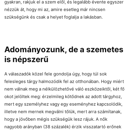
gyakran, rakjuk el a szem elől, és legalább évente egyszer
nézzük át, hogy mi az, amire esetleg már nincsen
szükségünk és csak a helyet foglalja a lakásban.
Adományozunk, de a szemetes
is népszerű
A válaszadók közel fele gondolja úgy, hogy túl sok
felesleges tárgy halmozódik fel az otthonában. Hogy miért
nem válnak meg a nélkülözhetővé váló eszközeiktől, két fő
okot jelöltek meg: érzelmileg kötődnek az adott tárgyhoz,
mert egy személyhez vagy egy eseményhez kapcsolódik,
illetve nem mernek megválni tőlük, mert arra számítanak,
hogy a jövőben mégis szükségük lesz rájuk. A nők
nagyobb arányban (38 százalék) érzik visszatartó erőnek