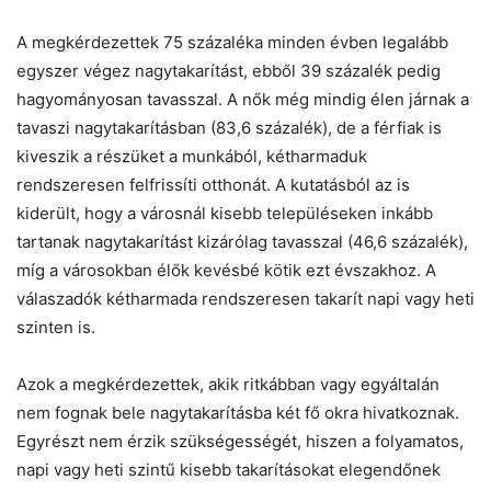
A megkérdezettek 75 százaléka minden évben legalább
egyszer végez nagytakarítást, ebből 39 százalék pedig
hagyományosan tavasszal. A nők még mindig élen járnak a
tavaszi nagytakarításban (83,6 százalék), de a férfiak is
kiveszik a részüket a munkából, kétharmaduk
rendszeresen felfrissíti otthonát. A kutatásból az is
kiderült, hogy a városnál kisebb településeken inkább
tartanak nagytakarítást kizárólag tavasszal (46,6 százalék),
míg a városokban élők kevésbé kötik ezt évszakhoz. A
válaszadók kétharmada rendszeresen takarít napi vagy heti
szinten is.
Azok a megkérdezettek, akik ritkábban vagy egyáltalán
nem fognak bele nagytakarításba két fő okra hivatkoznak.
Egyrészt nem érzik szükségességét, hiszen a folyamatos,
napi vagy heti szintű kisebb takarításokat elegendőnek