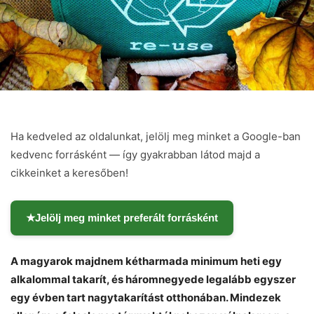
Ha kedveled az oldalunkat, jelölj meg minket a Google-ban
kedvenc forrásként — így gyakrabban látod majd a
cikkeinket a keresőben!
★
Jelölj meg minket preferált forrásként
A magyarok majdnem kétharmada minimum heti egy
alkalommal takarít, és háromnegyede legalább egyszer
egy évben tart nagytakarítást otthonában. Mindezek