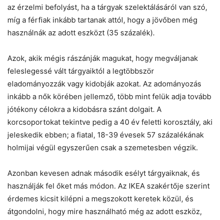
az érzelmi befolyást, ha a tárgyak szelektálásáról van szó,
míg a férfiak inkább tartanak attól, hogy a jövőben még
használnák az adott eszközt (35 százalék).
Azok, akik mégis rászánják magukat, hogy megváljanak
feleslegessé vált tárgyaiktól a legtöbbször
eladományozzák vagy kidobják azokat. Az adományozás
inkább a nők körében jellemző, több mint felük adja tovább
jótékony célokra a kidobásra szánt dolgait. A
korcsoportokat tekintve pedig a 40 év feletti korosztály, aki
jeleskedik ebben; a fiatal, 18-39 évesek 57 százalékának
holmijai végül egyszerűen csak a szemetesben végzik.
Azonban kevesen adnak második esélyt tárgyaiknak, és
használják fel őket más módon. Az IKEA szakértője szerint
érdemes kicsit kilépni a megszokott keretek közül, és
átgondolni, hogy mire használható még az adott eszköz,