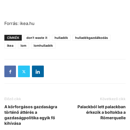
Forrás: ikea.hu
CÍMKÉK
don't waste it
hulladék
hulladékgazdálkodás
ikea
lom
lomhulladék
Előző cikk
Következő cikk
A körforgásos gazdaságra
Palackból lett palackban
történő áttérés a
érkezik a boltokba a
gazdaságpolitika egyik fő
Römerquelle
kihívása