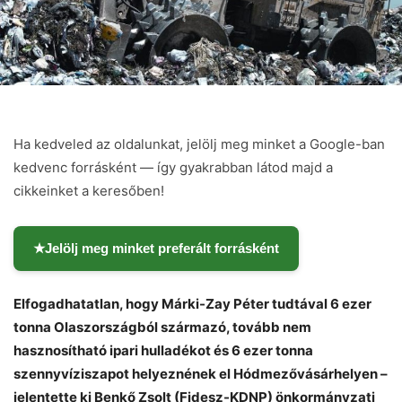
Ha kedveled az oldalunkat, jelölj meg minket a Google-ban
kedvenc forrásként — így gyakrabban látod majd a
cikkeinket a keresőben!
★
Jelölj meg minket preferált forrásként
Elfogadhatatlan, hogy Márki-Zay Péter tudtával 6 ezer
tonna Olaszországból származó, tovább nem
hasznosítható ipari hulladékot és 6 ezer tonna
szennyvíziszapot helyeznének el Hódmezővásárhelyen –
jelentette ki Benkő Zsolt (Fidesz-KDNP) önkormányzati