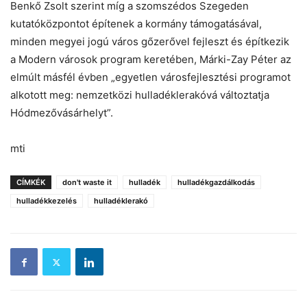
Benkő Zsolt szerint míg a szomszédos Szegeden
kutatóközpontot építenek a kormány támogatásával,
minden megyei jogú város gőzerővel fejleszt és építkezik
a Modern városok program keretében, Márki-Zay Péter az
elmúlt másfél évben „egyetlen városfejlesztési programot
alkotott meg: nemzetközi hulladéklerakóvá változtatja
Hódmezővásárhelyt”.
mti
CÍMKÉK
don't waste it
hulladék
hulladékgazdálkodás
hulladékkezelés
hulladéklerakó