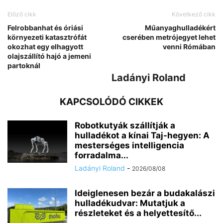
Előző cikk
Következő cikk
Felrobbanhat és óriási
Műanyaghulladékért
környezeti katasztrófát
cserében metrójegyet lehet
okozhat egy elhagyott
venni Rómában
olajszállító hajó a jemeni
partoknál
Ladányi Roland
KAPCSOLÓDÓ CIKKEK
Robotkutyák szállítják a
hulladékot a kínai Taj-hegyen: A
mesterséges intelligencia
forradalma...
Ladányi Roland
-
2026/08/08
Ideiglenesen bezár a budakalászi
hulladékudvar: Mutatjuk a
részleteket és a helyettesítő...