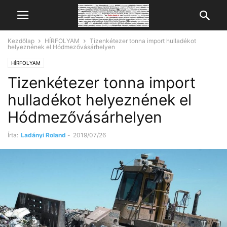
Kezdőlap
HÍRFOLYAM
Tizenkétezer tonna import hulladékot
helyeznének el Hódmezővásárhelyen
HÍRFOLYAM
Tizenkétezer tonna import
hulladékot helyeznének el
Hódmezővásárhelyen
Írta:
Ladányi Roland
-
2019/07/26