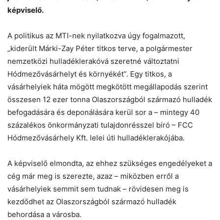
képviselő.
Chat
Close
Mr wAIste
A politikus az MTI-nek nyilatkozva úgy fogalmazott,
Helló! Miben segíthetek ma?
„kiderült Márki-Zay Péter titkos terve, a polgármester
nemzetközi hulladéklerakóvá szeretné változtatni
Hódmezővásárhelyt és környékét”. Egy titkos, a
vásárhelyiek háta mögött megkötött megállapodás szerint
összesen 12 ezer tonna Olaszországból származó hulladék
befogadására és deponálására kerül sor a – mintegy 40
százalékos önkormányzati tulajdonrésszel bíró – FCC
Hódmezővásárhely Kft. lelei úti hulladéklerakójába.
A képviselő elmondta, az ehhez szükséges engedélyeket a
cég már meg is szerezte, azaz – miközben erről a
vásárhelyiek semmit sem tudnak – rövidesen meg is
kezdődhet az Olaszországból származó hulladék
behordása a városba.