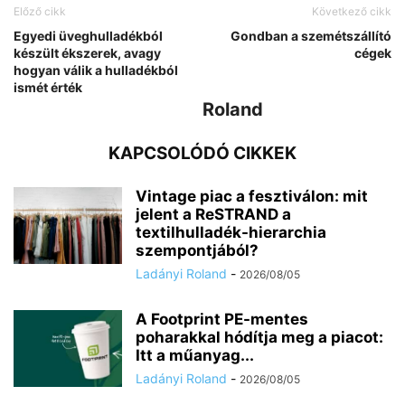
Előző cikk
Következő cikk
Egyedi üveghulladékból
Gondban a szemétszállító
készült ékszerek, avagy
cégek
hogyan válik a hulladékból
ismét érték
Roland
KAPCSOLÓDÓ CIKKEK
Vintage piac a fesztiválon: mit
jelent a ReSTRAND a
textilhulladék-hierarchia
szempontjából?
Ladányi Roland
-
2026/08/05
A Footprint PE-mentes
poharakkal hódítja meg a piacot:
Itt a műanyag...
Ladányi Roland
-
2026/08/05