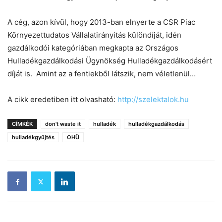
A cég, azon kívül, hogy 2013-ban elnyerte a CSR Piac
Környezettudatos Vállalatirányítás különdíját, idén
gazdálkodói kategóriában megkapta az Országos
Hulladékgazdálkodási Ügynökség Hulladékgazdálkodásért
díját is. Amint az a fentiekből látszik, nem véletlenül…
A cikk eredetiben itt olvasható:
http://szelektalok.hu
CÍMKÉK
don't waste it
hulladék
hulladékgazdálkodás
hulladékgyűjtés
OHÜ