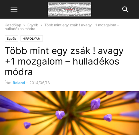
Kezdőlap
Egyéb
Több mint egy zsák ! avagy +1 mozgalom –
hulladékos módra
Egyéb
HÍRFOLYAM
Több mint egy zsák ! avagy
+1 mozgalom – hulladékos
módra
Írta:
Roland
-
2014/06/13