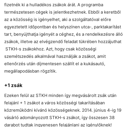
fizetnék ki a hulladékos zsákok árát. A programba
természetesen cégek is jelentkezhetnek. Ebből a keretből
az a közösség is igényelhet, aki a szolgáltatóval előre
egyeztetett időpontban és helyszínen utca-, parktakarítást
tart, benyújthatja igényét a céghez, és a rendelkezésre álló
zsákok, illetve az elvégzendő feladat tükrében hozzájuthat
STKH-s zsákokhoz. Azt, hogy csak közösségi
szemétszedés alkalmával használják a zsákot, amit
ellenőrzés után díjmentesen szállít el a kukásautó,
megállapodásban rögzítik.
+1 zsák
Ezeken felül az STKH minden így megvásárolt zsák után
felajánl + 1 zsákot a város közösségi takarításában
közreműködni kívánó közösségeknek. 2014. június 4-ig 19
vásárló adományozott STKH-s zsákot, így összesen 38
darabot tudtak ingyenesen felajánlani az igénylőknek!