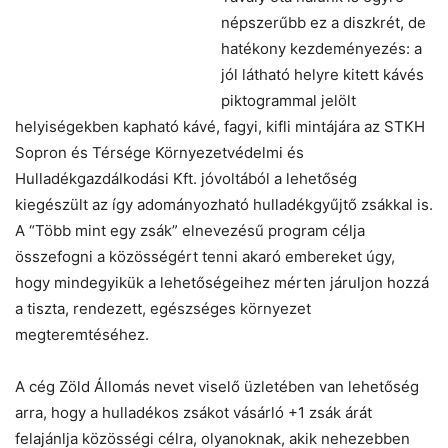
népszerűbb ez a diszkrét, de
hatékony kezdeményezés: a
jól látható helyre kitett kávés
piktogrammal jelölt
helyiségekben kapható kávé, fagyi, kifli mintájára az STKH
Sopron és Térsége Környezetvédelmi és
Hulladékgazdálkodási Kft. jóvoltából a lehetőség
kiegészült az így adományozható hulladékgyűjtő zsákkal is.
A “Több mint egy zsák” elnevezésű program célja
összefogni a közösségért tenni akaró embereket úgy,
hogy mindegyikük a lehetőségeihez mérten járuljon hozzá
a tiszta, rendezett, egészséges környezet
megteremtéséhez.
A cég Zöld Állomás nevet viselő üzletében van lehetőség
arra, hogy a hulladékos zsákot vásárló +1 zsák árát
felajánlja közösségi célra, olyanoknak, akik nehezebben