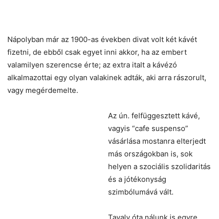
Nápolyban már az 1900-as években divat volt két kávét
Chat
fizetni, de ebből csak egyet inni akkor, ha az embert
Close
Mr wAIste
valamilyen szerencse érte; az extra italt a kávézó
alkalmazottai egy olyan valakinek adták, aki arra rászorult,
Helló! Miben segíthetek ma?
vagy megérdemelte.
Az ún. felfüggesztett kávé,
vagyis “cafe suspenso”
vásárlása mostanra elterjedt
más országokban is, sok
helyen a szociális szolidaritás
és a jótékonyság
szimbólumává vált.
Tavaly óta nálunk is egyre