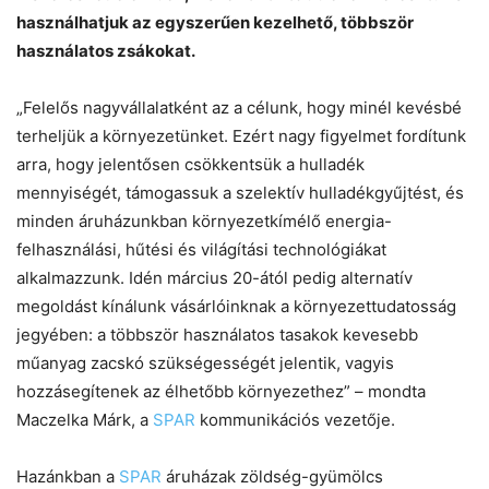
használhatjuk az egyszerűen kezelhető, többször
használatos zsákokat.
„Felelős nagyvállalatként az a célunk, hogy minél kevésbé
terheljük a környezetünket. Ezért nagy figyelmet fordítunk
arra, hogy jelentősen csökkentsük a hulladék
mennyiségét, támogassuk a szelektív hulladékgyűjtést, és
minden áruházunkban környezetkímélő energia-
felhasználási, hűtési és világítási technológiákat
alkalmazzunk. Idén március 20-ától pedig alternatív
megoldást kínálunk vásárlóinknak a környezettudatosság
jegyében: a többször használatos tasakok kevesebb
műanyag zacskó szükségességét jelentik, vagyis
hozzásegítenek az élhetőbb környezethez” – mondta
Maczelka Márk, a
SPAR
kommunikációs vezetője.
Hazánkban a
SPAR
áruházak zöldség-gyümölcs