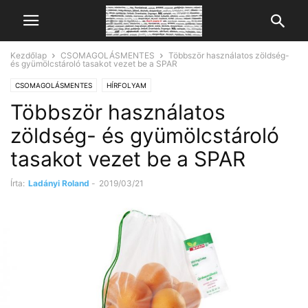
Kezdőlap
CSOMAGOLÁSMENTES
Többször használatos zöldség-
és gyümölcstároló tasakot vezet be a SPAR
CSOMAGOLÁSMENTES
HÍRFOLYAM
Többször használatos
zöldség- és gyümölcstároló
tasakot vezet be a SPAR
Írta:
Ladányi Roland
-
2019/03/21