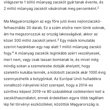
világszerte 1 billió műanyag zacskót gyártanak évente, és
2
2 millió műanyag zacskót vásárolnak meg percenként.
Ma Magyarországon az egy főre jutó éves nejlonzacskó-
felhasználás 30 darab. Ez a szám elsőre nem tűnik soknak,
ám ha megszorozzuk az ország lakosságával, akkor az
3
közel 300 millió zacskót jelent.
Egy másik kimutatás
szerint hazánkban egy nap alatt 1 millió műanyag zacskó
4
fogy.
A műanyag zacskók leginkább azért veszélyesek,
mert nem, vagy csak lassan bomlanak le, és mivel még
mindig sokan a szemetesbe dobják ahelyett, hogy
szelektív kukába tennék, a kidobott zacskók akár 1000 évig
szennyezhetik a bolygónkat. Az Európai Unió hulladékra
vonatkozó irányelvei közt szerepel, hogy a 2014-es
szinthez képest 2019-re 80 százalékkal csökkenteni kell a
zacskóhasználatot, ennek érdekében egyre több tagállam
lép fel törvényi eszközökkel, közöttük Magyarország is.