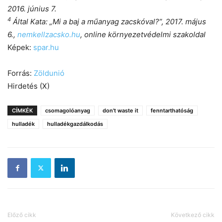
2016. június 7.
4
Által Kata: „Mi a baj a műanyag zacskóval?”, 2017. május
6.,
nemkellzacsko.hu
, online környezetvédelmi szakoldal
Képek:
spar.hu
Forrás:
Zöldunió
Hirdetés (X)
CÍMKÉK
csomagolóanyag
don't waste it
fenntarthatóság
hulladék
hulladékgazdálkodás
Előző cikk
Következő cikk