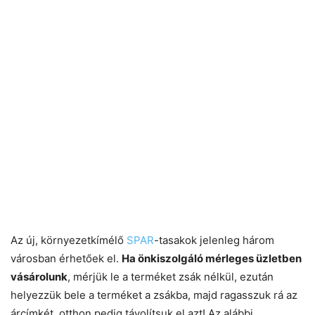
Az új, környezetkímélő
SPAR
-tasakok jelenleg három
városban érhetőek el.
Ha önkiszolgáló mérleges üzletben
vásárolunk
, mérjük le a terméket zsák nélkül, ezután
helyezzük bele a terméket a zsákba, majd ragasszuk rá az
árcímkét, otthon pedig távolítsuk el azt! Az alábbi