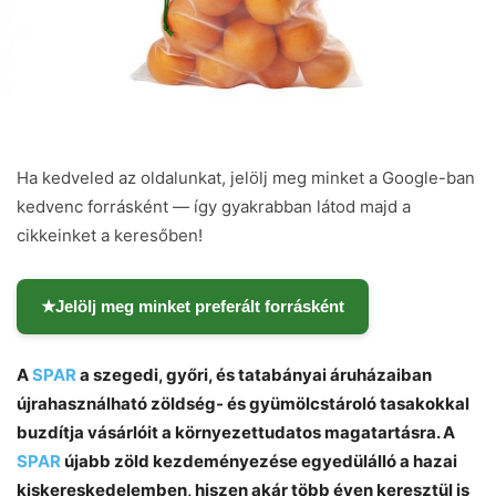
Ha kedveled az oldalunkat, jelölj meg minket a Google-ban
kedvenc forrásként — így gyakrabban látod majd a
cikkeinket a keresőben!
★
Jelölj meg minket preferált forrásként
A
SPAR
a szegedi, győri, és tatabányai áruházaiban
újrahasználható zöldség- és gyümölcstároló tasakokkal
buzdítja vásárlóit a környezettudatos magatartásra. A
SPAR
újabb zöld kezdeményezése egyedülálló a hazai
kiskereskedelemben, hiszen akár
több éven keresztül is