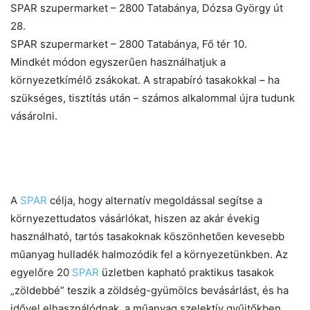
SPAR szupermarket – 2800 Tatabánya, Dózsa György út
28.
SPAR szupermarket – 2800 Tatabánya, Fő tér 10.
Mindkét módon egyszerűen használhatjuk a
környezetkímélő zsákokat. A strapabíró tasakokkal – ha
szükséges, tisztítás után – számos alkalommal újra tudunk
vásárolni.
A
SPAR
célja, hogy alternatív megoldással segítse a
környezettudatos vásárlókat, hiszen az akár évekig
használható, tartós tasakoknak köszönhetően kevesebb
műanyag hulladék halmozódik fel a környezetünkben. Az
egyelőre 20
SPAR
üzletben kapható praktikus tasakok
„zöldebbé” teszik a zöldség-gyümölcs bevásárlást, és ha
idővel elhasználódnak, a műanyag szelektív gyűjtőkben