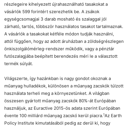
részlegeire kihelyezett újrahasználható tasakokat a
vásárlók 599 forintért szerezhetik be. A zsákok
egységcsomagjai 3 darab mosható és szalaggal jól
zárható, tartós, többször használatos tasakot tartalmaznak.
Chat
Close
Mr wAIste
A vásárlók a tasakokat kétféle módon tudják használni,
attól függően, hogy az adott áruházban a zöldségrészlegen
Helló! Miben segíthetek ma?
önkiszolgálómérleg-rendszer működik, vagy a pénztár
futószalagjába beépített berendezés méri le a választott
termék súlyát.
Világszerte, így hazánkban is nagy gondot okoznak a
műanyag hulladékok, különösen a műanyag zacskók túlzott
használata terheli meg a környezetünket. A világban
összesen gyártott műanyag zacskók 80%-át Európában
használjuk, az Euractive 2015-ös adata szerint Európában
1
évente 100 milliárd műanyag zacskó kerül piacra.
Az Earth
Policy Institute kimutatásából pedig az derül ki, hogy