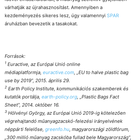
várhatják az újrahasznosítást. Amennyiben a
kezdeményezés sikeres lesz, úgy valamennyi
SPAR
áruházban bevezetik a tasakokat.
Források:
1
Euractive, az Európai Unió online
médiaplatformja,
euractive.com
, „EU to halve plastic bag
use by 2019”, 2015. április 29.
2
Earth Policy Institute, kommunikációs szakemberek és
kutatók portálja,
earth-policy.org
, „Plastic Bags Fact
Sheet”, 2014. október 16.
3
Hölvényi György, az Európai Unió 2019-ig kötelezően
végrehajtandó műanyagzacskó-felezési irányelvének
néppárti felelőse,
greenfo.hu
, magyarországi zöldfórum,
„300 millió műanyag zacskóba fullad bele Magyarország”,