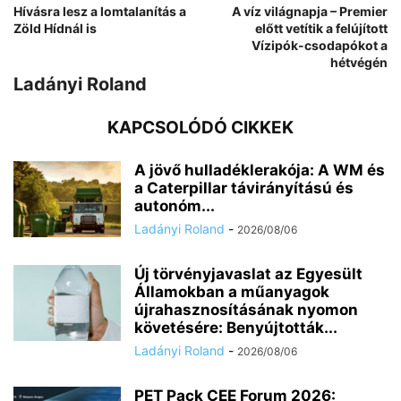
Hívásra lesz a lomtalanítás a
A víz világnapja – Premier
Zöld Hídnál is
előtt vetítik a felújított
Vízipók-csodapókot a
hétvégén
Ladányi Roland
KAPCSOLÓDÓ CIKKEK
A jövő hulladéklerakója: A WM és
a Caterpillar távirányítású és
autonóm...
Ladányi Roland
-
2026/08/06
Új törvényjavaslat az Egyesült
Államokban a műanyagok
újrahasznosításának nyomon
követésére: Benyújtották...
Ladányi Roland
-
2026/08/06
PET Pack CEE Forum 2026: