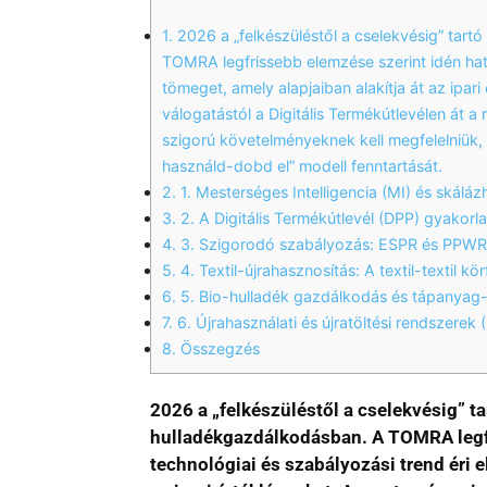
1.
2026 a „felkészüléstől a cselekvésig” tart
TOMRA legfrissebb elemzése szerint idén hat o
tömeget, amely alapjaiban alakítja át az ipari
válogatástól a Digitális Termékútlevélen át a
szigorú követelményeknek kell megfelelniük, 
használd-dobd el” modell fenntartását.
2.
1. Mesterséges Intelligencia (MI) és skálá
3.
2. A Digitális Termékútlevél (DPP) gyakorl
4.
3. Szigorodó szabályozás: ESPR és PPWR
5.
4. Textil-újrahasznosítás: A textil-textil k
6.
5. Bio-hulladék gazdálkodás és tápanyag
7.
6. Újrahasználati és újratöltési rendszerek (
8.
Összegzés
2026 a „felkészüléstől a cselekvésig” ta
hulladékgazdálkodásban. A TOMRA legfr
technológiai és szabályozási trend éri el