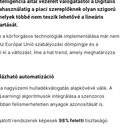
elligencia által vezérelt válogatástól a Digitális
ahasználatig a piaci szereplőknek olyan szigorú
elyek többé nem teszik lehetővé a lineáris
artását.
n a körforgásos technológiák implementálása már nem
 Az Európai Unió szabályozási dömpingje és a
i ki a változást. Íme a hat trend, amely meghatározza
álázható automatizáció
s a nagyüzemi hulladékválogatás alapkövévé válik. A
Learning) algoritmusok integrálása a szenzoros
bban felismerhetetlen anyagok azonosítását is.
gatott rendszerek képesek
98% feletti
tisztaságú