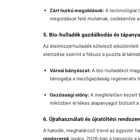
Zárt hurkú megoldások:
A technológiai 
megoldások felé mutatnak, csökkentve a
5. Bio-hulladék gazdálkodás és tápany
Az élelmiszerhulladék kötelező elkülönítet
elemzése szerint a fókusz a puszta ártalmat
Városi bányászat:
A bio-hulladékot maga
támogatja a mezőgazdaság regeneratív t
Gazdasági előny:
A megfelelően kezelt b
miközben értékes alapanyagot biztosít a
6. Újrahasználati és újratöltési rendszer
A hatodik, meghatározó trend az egyszer h
rendszerek
javára. 2026-ban a hangsúly a l