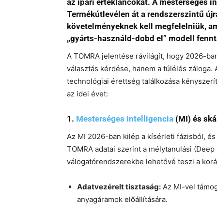
az ipari értékláncokat. A mesterséges int
Termékútlevélen át a rendszerszintű újr
követelményeknek kell megfelelniük, am
„gyárts-használd-dobd el” modell fennt
A TOMRA jelentése rávilágít, hogy 2026-ba
választás kérdése, hanem a túlélés záloga.
technológiai érettség találkozása kényszerít
az idei évet:
1.
Mesterséges Intelligencia
(MI) és sk
Az MI 2026-ban kilép a kísérleti fázisból, é
TOMRA adatai szerint a mélytanulási (Deep 
válogatórendszerekbe lehetővé teszi a korá
Adatvezérelt tisztaság:
Az MI-vel támo
anyagáramok előállítására.