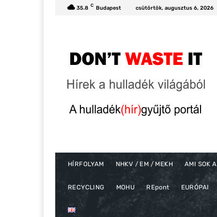
C
35.8
Budapest
csütörtök, augusztus 6, 2026
HÍRFOLYAM
NHKV / EM / MEKH
AMI SOK A
RECYCLING
MOHU
REpont
EURÓPAI