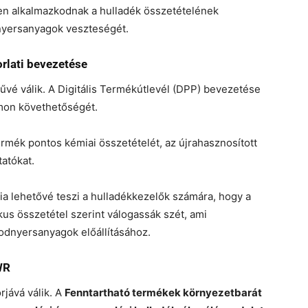
en alkalmazkodnak a hulladék összetételének
 nyersanyagok veszteségét.
orlati bevezetése
vé válik. A Digitális Termékútlevél (DPP) bevezetése
omon követhetőségét.
rmék pontos kémiai összetételét, az újrahasznosított
tatókat.
ia lehetővé teszi a hulladékkezelők számára, hogy a
us összetétel szerint válogassák szét, ami
dnyersanyagok előállításához.
WR
jává válik. A
Fenntartható termékek környezetbarát