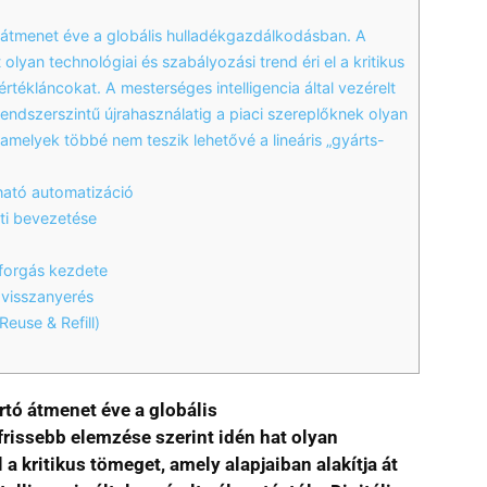
ó átmenet éve a globális hulladékgazdálkodásban. A
lyan technológiai és szabályozási trend éri el a kritikus
 értékláncokat. A mesterséges intelligencia által vezérelt
 rendszerszintű újrahasználatig a piaci szereplőknek olyan
amelyek többé nem teszik lehetővé a lineáris „gyárts-
zható automatizáció
ati bevezetése
örforgás kezdete
-visszanyerés
Reuse & Refill)
rtó átmenet éve a globális
issebb elemzése szerint idén hat olyan
 a kritikus tömeget, amely alapjaiban alakítja át