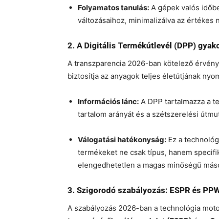
Folyamatos tanulás:
A gépek valós időb
változásaihoz, minimalizálva az értékes
2. A Digitális Termékútlevél (DPP) gyak
A transzparencia 2026-ban kötelező érvényű
biztosítja az anyagok teljes életútjának ny
Információs lánc:
A DPP tartalmazza a te
tartalom arányát és a szétszerelési útmu
Válogatási hatékonyság:
Ez a technológ
termékeket ne csak típus, hanem specifik
elengedhetetlen a magas minőségű máso
3. Szigorodó szabályozás: ESPR és PP
A szabályozás 2026-ban a technológia motor