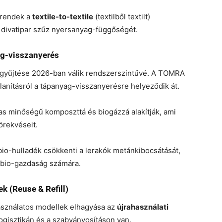
trendek a
textile-to-textile
(textilből textilt)
 divatipar szűz nyersanyag-függőségét.
ag-visszanyerés
t gyűjtése 2026-ban válik rendszerszintűvé. A TOMRA
lanításról a tápanyag-visszanyerésre helyeződik át.
s minőségű komposzttá és biogázzá alakítják, ami
örekvéseit.
io-hulladék csökkenti a lerakók metánkibocsátását,
 bio-gazdaság számára.
ek (Reuse & Refill)
asználatos modellek elhagyása az
újrahasználati
ogisztikán és a szabványosításon van.