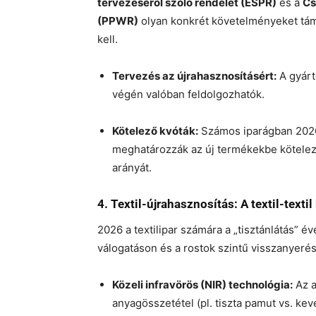
tervezéséről szóló rendelet (ESPR)
és a
Cs
(PPWR)
olyan konkrét követelményeket tám
kell.
Tervezés az újrahasznosításért:
A gyárt
végén valóban feldolgozhatók.
Kötelező kvóták:
Számos iparágban 2026
meghatározzák az új termékekbe kötele
arányát.
4. Textil-újrahasznosítás: A textil-texti
2026 a textilipar számára a „tisztánlátás” é
válogatáson és a rostok szintű visszanyeré
Közeli infravörös (NIR) technológia:
Az a
anyagösszetétel (pl. tiszta pamut vs. keve