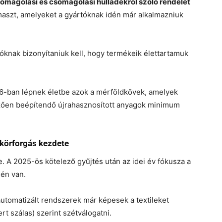
omagolási és csomagolási hulladékról szóló rendelet
aszt, amelyeket a gyártóknak idén már alkalmazniuk
óknak bizonyítaniuk kell, hogy termékeik élettartamuk
-ban lépnek életbe azok a mérföldkövek, amelyek
zően beépítendő újrahasznosított anyagok minimum
l körforgás kezdete
ve. A 2025-ös kötelező gyűjtés után az idei év fókusza a
sén van.
utomatizált rendszerek már képesek a textileket
rt szálas) szerint szétválogatni.