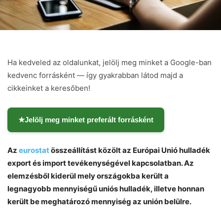
Ha kedveled az oldalunkat, jelölj meg minket a Google-ban
kedvenc forrásként — így gyakrabban látod majd a
cikkeinket a keresőben!
★
Jelölj meg minket preferált forrásként
Az
eurostat
összeállítást közölt az Európai Unió hulladék
export és import tevékenységével kapcsolatban. Az
elemzésből kiderül mely országokba került a
legnagyobb mennyiségű uniós hulladék, illetve honnan
került be meghatározó mennyiség az unión belülre.