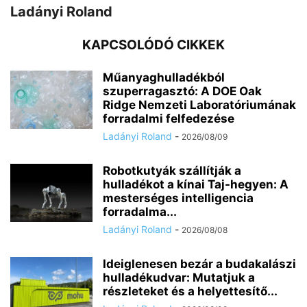
Ladányi Roland
KAPCSOLÓDÓ CIKKEK
Műanyaghulladékból
szuperragasztó: A DOE Oak
Ridge Nemzeti Laboratóriumának
forradalmi felfedezése
Ladányi Roland
-
2026/08/09
Robotkutyák szállítják a
hulladékot a kínai Taj-hegyen: A
mesterséges intelligencia
forradalma...
Ladányi Roland
-
2026/08/08
Ideiglenesen bezár a budakalászi
hulladékudvar: Mutatjuk a
részleteket és a helyettesítő...