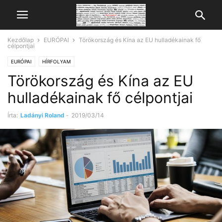
Kezdőlap
EURÓPAI
Törökország és Kína az EU hulladékainak fő
célpontjai
EURÓPAI
HÍRFOLYAM
Törökország és Kína az EU
hulladékainak fő célpontjai
Írta:
Ladányi Roland
-
2019/03/14