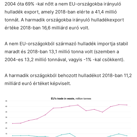
2004 óta 69% -kal nőtt a nem EU-országokba irányuló
hulladék export, amely 2018-ban elérte a 41,4 millió
tonnát. A harmadik országokba irányuló hulladékexport
értéke 2018-ban 16,6 milliárd euró volt.
A nem EU-országokból származó hulladék importja stabil
maradt és 2018-ban 13,1 millió tonna volt (szemben a
Chat
Close
Mr wAIste
2004-es 13,2 millió tonnával, vagyis -1% -kal csökkent).
Helló! Miben segíthetek ma?
A harmadik országokból behozott hulladékot 2018-ban 11,2
milliárd euró értéket képviselt.