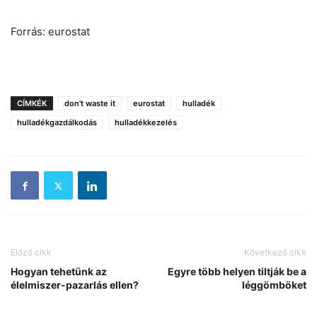
Forrás: eurostat
CÍMKÉK
don't waste it
eurostat
hulladék
hulladékgazdálkodás
hulladékkezelés
Előző cikk
Következő cikk
Hogyan tehetünk az
Egyre több helyen tiltják be a
élelmiszer-pazarlás ellen?
léggömböket