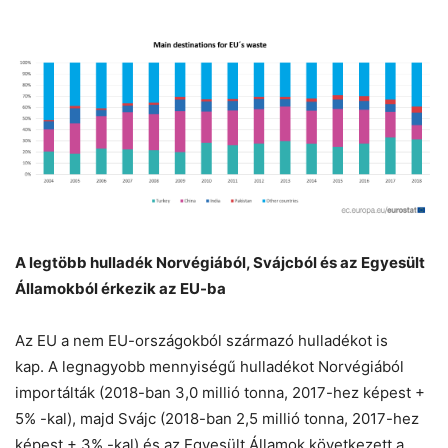
A legtöbb hulladék Norvégiából, Svájcból és az Egyesült
Államokból érkezik az EU-ba
Az EU a nem EU-országokból származó hulladékot is
kap. A legnagyobb mennyiségű hulladékot Norvégiából
importálták (2018-ban 3,0 millió tonna, 2017-hez képest +
5% -kal), majd Svájc (2018-ban 2,5 millió tonna, 2017-hez
képest + 3% -kal) és az Egyesült Államok következett a