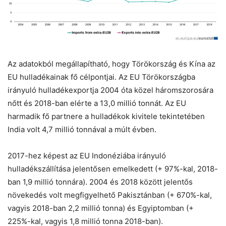
Az adatokból megállapítható, hogy Törökország és Kína az
EU hulladékainak fő célpontjai. Az EU Törökországba
irányuló hulladékexportja 2004 óta közel háromszorosára
nőtt és 2018-ban elérte a 13,0 millió tonnát. Az EU
harmadik fő partnere a hulladékok kivitele tekintetében
India volt 4,7 millió tonnával a múlt évben.
2017-hez képest az EU Indonéziába irányuló
hulladékszállítása jelentősen emelkedett (+ 97%-kal, 2018-
ban 1,9 millió tonnára). 2004 és 2018 között jelentős
növekedés volt megfigyelhető Pakisztánban (+ 670%-kal,
vagyis 2018-ban 2,2 millió tonna) és Egyiptomban (+
225%-kal, vagyis 1,8 millió tonna 2018-ban).