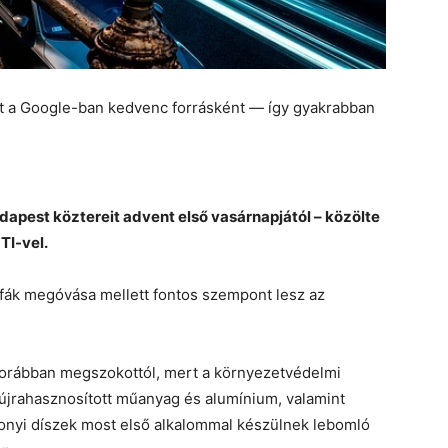
et a Google-ban kedvenc forrásként — így gyakrabban
dapest köztereit advent első vasárnapjától – közölte
TI-vel.
fák megóvása mellett fontos szempont lesz az
a korábban megszokottól, mert a környezetvédelmi
 újrahasznosított műanyag és alumínium, valamint
sonyi díszek most első alkalommal készülnek lebomló