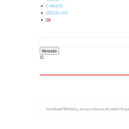
E-WASTE
VESZÉLYES
Keresés
Kezdőlap
TREND
Új, környezetbarát díszekkel fénye