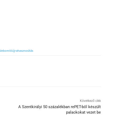
s
lebomló
újrahasznosítás
Következő cikk
A Szentkirályi 50 százalékban rePET-ből készült
palackokat vezet be