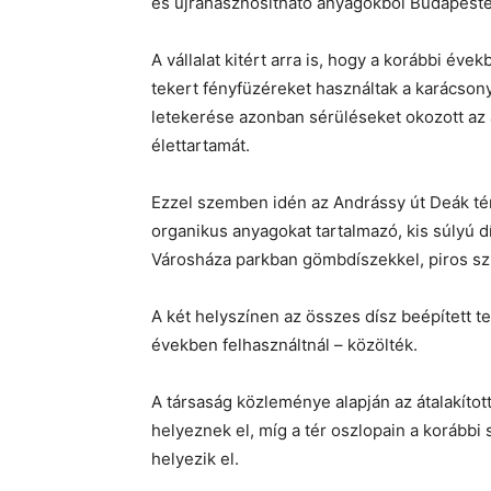
és újrahasznosítható anyagokból Budapeste
A vállalat kitért arra is, hogy a korábbi év
tekert fényfüzéreket használtak a karácson
letekerése azonban sérüléseket okozott az 
élettartamát.
Ezzel szemben idén az Andrássy út Deák tér
organikus anyagokat tartalmazó, kis súlyú dí
Városháza parkban gömbdíszekkel, piros szí
A két helyszínen az összes dísz beépített t
években felhasználtnál – közölték.
A társaság közleménye alapján az átalakítot
helyeznek el, míg a tér oszlopain a korábbi
helyezik el.