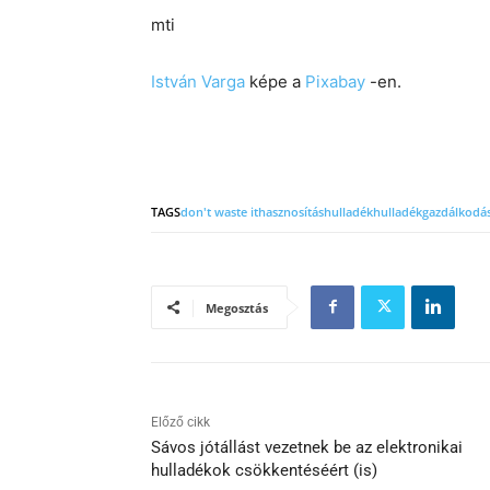
mti
István Varga
képe a
Pixabay
-en.
TAGS
don't waste it
hasznosítás
hulladék
hulladékgazdálkodá
Megosztás
Előző cikk
Sávos jótállást vezetnek be az elektronikai
hulladékok csökkentéséért (is)