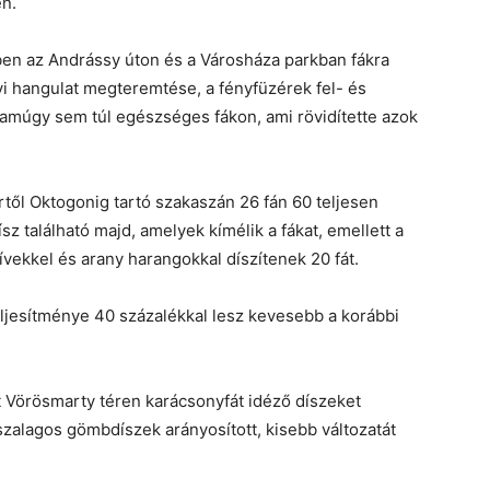
n.
ekben az Andrássy úton és a Városháza parkban fákra
yi hangulat megteremtése, a fényfüzérek fel- és
amúgy sem túl egészséges fákon, ami rövidítette azok
től Oktogonig tartó szakaszán 26 fán 60 teljesen
sz található majd, amelyek kímélik a fákat, emellett a
vekkel és arany harangokkal díszítenek 20 fát.
eljesítménye 40 százalékkal lesz kevesebb a korábbi
t Vörösmarty téren karácsonyfát idéző díszeket
 szalagos gömbdíszek arányosított, kisebb változatát