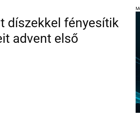
M
t díszekkel fényesítik
it advent első