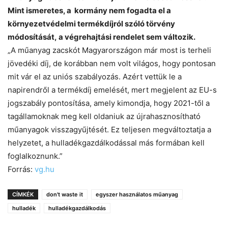
Mint ismeretes, a kormány nem fogadta el a
környezetvédelmi termékdíjról szóló törvény
módosítását, a végrehajtási rendelet sem változik.
„A műanyag zacskót Magyarországon már most is terheli
jövedéki díj, de korábban nem volt világos, hogy pontosan
mit vár el az uniós szabályozás. Azért vettük le a
napirendről a termékdíj emelését, mert megjelent az EU-s
jogszabály pontosítása, amely kimondja, hogy 2021-től a
tagállamoknak meg kell oldaniuk az újrahasznosítható
műanyagok visszagyűjtését. Ez teljesen megváltoztatja a
helyzetet, a hulladékgazdálkodással más formában kell
foglalkoznunk.”
Forrás:
vg.hu
CÍMKÉK
don't waste it
egyszer használatos műanyag
hulladék
hulladékgazdálkodás