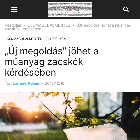
Kezdőlap
CSOMAGOLÁSMENTES
„Új megoldás” jöhet a műanyag
zacskók kérdésében
CSOMAGOLÁSMENTES
HÍRFOLYAM
„Új megoldás” jöhet a
műanyag zacskók
kérdésében
Írta:
Ladányi Roland
-
2018/12/18