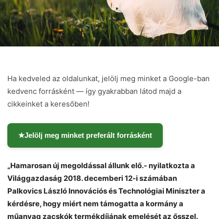
Ha kedveled az oldalunkat, jelölj meg minket a Google-ban
kedvenc forrásként — így gyakrabban látod majd a
cikkeinket a keresőben!
★
Jelölj meg minket preferált forrásként
Chat
Close
Mr wAIste
„Hamarosan új megoldással állunk elő.- nyilatkozta a
Világgazdaság 2018. decemberi 12-i számában
Helló! Miben segíthetek ma?
Palkovics László Innovációs és Technológiai Miniszter a
kérdésre, hogy miért nem támogatta a kormány a
műanyag zacskók termékdíjának emelését az ősszel.