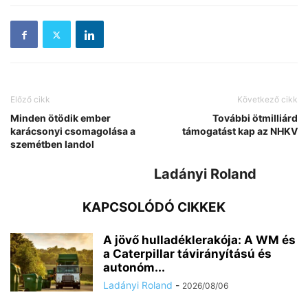
Előző cikk
Következő cikk
Minden ötödik ember
További ötmilliárd
karácsonyi csomagolása a
támogatást kap az NHKV
szemétben landol
Ladányi Roland
KAPCSOLÓDÓ CIKKEK
A jövő hulladéklerakója: A WM és
a Caterpillar távirányítású és
autonóm...
Ladányi Roland
-
2026/08/06