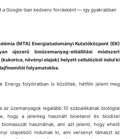
et a Google-ban kedvenc forrásként — így gyakrabban
démia (MTA) Energiatudományi Kutatóközpont (EK)
an újszerű bioüzemanyag-előállítási módszert
kukorica, növényi olajok) helyett cellulózból indul ki
lajfinomítói folyamatokba.
e Energy folyóiratban is közöltek, hétfőn jelent meg
ra az üzemanyagok legalább 10 százalékának biológiai
ve, hogy a jelenleg használt bioetanol és biodízel
s biomasszát használnak, ami azt jelenti, hogy ehető
ényi olajokból) indulnak ki, ami versenyt támaszt az