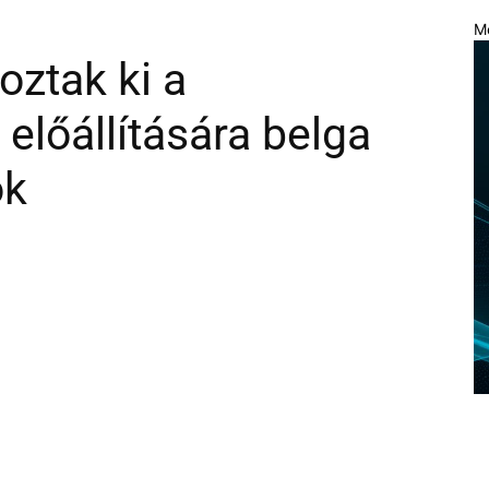
M
oztak ki a
lőállítására belga
ók