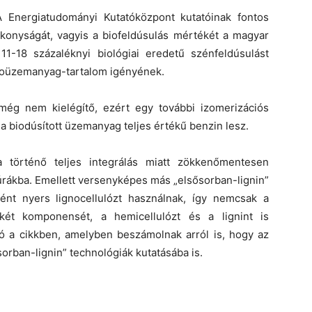
 Energiatudományi Kutatóközpont kutatóinak fontos
onyságát, vagyis a biofeldúsulás mértékét a magyar
1-18 százaléknyi biológiai eredetű szénfeldúsulást
bioüzemanyag-tartalom igényének.
még nem kielégítő, ezért egy további izomerizációs
a biodúsított üzemanyag teljes értékű benzin lesz.
a történő teljes integrálás miatt zökkenőmentesen
túrákba. Emellett versenyképes más „elsősorban-lignin”
ként nyers lignocellulózt használnak, így nemcsak a
 két komponensét, a hemicellulózt és a lignint is
ó a cikkben, amelyben beszámolnak arról is, hogy az
orban-lignin” technológiák kutatásába is.