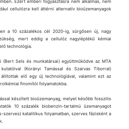
zemben. Ezért emberi fogyasztásra nem alkalmas, nem
ául cellulózra kell áttérni alternatív bioüzemanyagok
yen a 10 százalékos cél 2020-ig, sürgősen új, nagy
szükség, mert eddig a cellulóz nagyléptékű kémiai
elő technológia.
ói (Bert Sels és munkatársai) együttműködve az MTA
kutatóival (Korányi Tamással és Szarvas Tiborral)
 állítottak elő egy új technológiával, valamint ezt az
rolkémiai finomítói folyamatokba.
ással készített bioüzemanyag, melyet később fosszilis
tatók 10 százalék biobenzin-tartalmú üzemanyagot
zes-szerves) katalitikus folyamatban, szerves fázisként a
k.