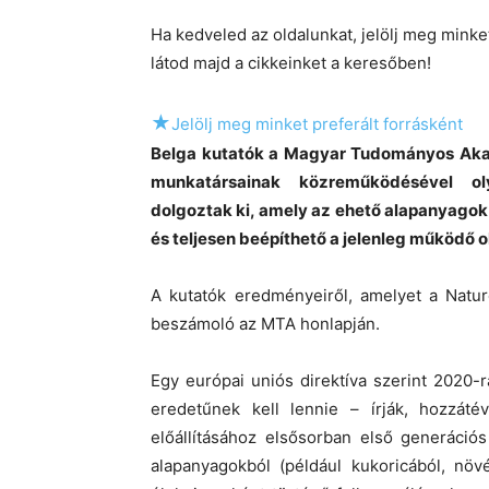
Ha kedveled az oldalunkat, jelölj meg mink
látod majd a cikkeinket a keresőben!
★
Jelölj meg minket preferált forrásként
Belga kutatók a Magyar Tudományos Aka
munkatársainak közreműködésével oly
dolgoztak ki, amely az ehető alapanyagok (
és teljesen beépíthető a jelenleg működő o
A kutatók eredményeiről, amelyet a Natur
beszámoló az MTA honlapján.
Egy európai uniós direktíva szerint 2020-
eredetűnek kell lennie – írják, hozzáté
előállításához elsősorban első generáció
alapanyagokból (például kukoricából, növ