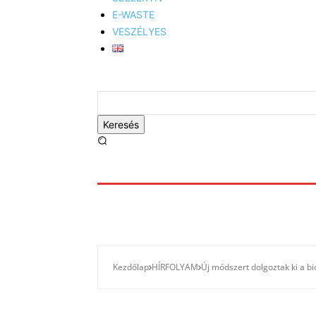
E-WASTE
VESZÉLYES
Keresés
Kezdőlap
HÍRFOLYAM
Új módszert dolgoztak ki a b