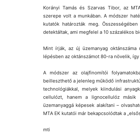
Korányi Tamás és Szarvas Tibor, az MTA
szerepe volt a munkában. A módszer haték
kutatók határozták meg. Összességében 1
detektáltak, ami megfelel a 10 százalékos 
Mint írják, az új üzemanyag oktánszáma 
lépésben az oktánszámot 80-ra növelik, így 
A módszer az olajfinomítói folyamatokb
beilleszthető a jelenleg működő infrastruk
technológiákkal, melyek kiindulási anyag
cellulózt, hanem a lignocellulóz másik
üzemanyaggá képesek alakítani – olvashat
MTA EK kutatói már bekapcsolódtak a „elsős
mti