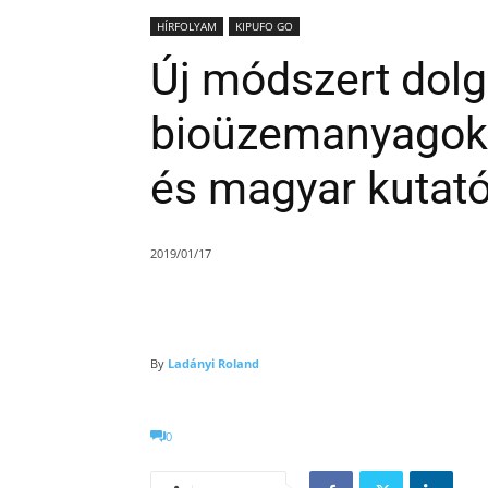
HÍRFOLYAM
KIPUFO GO
Új módszert dolg
bioüzemanyagok e
és magyar kutat
2019/01/17
By
Ladányi Roland
0