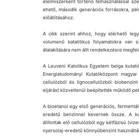
élelmiszerként történő felhasználással s
ehető, második generációs forrásokra, péld
előállításához.
A cikk szerint ahhoz, hogy elérhető leg
volumenű katalitikus folyamatokra van 
átalakítására nem állt rendelkezésre megfel
A Leuveni Katolikus Egyetem belga kutat
Energiatudományi Kutatóközpont magyar 
cellulózból és lignocellulózból biobenzint
eljárást közvetlenül beépítették működő pet
A bioetanol egy első generációs, fermentál
eredetű benzinnel kevernek össze. A ku
állítottak elő cellulózból egy kétfázisú (vi
nyersolaj-eredetű könnyűbenzint használtá