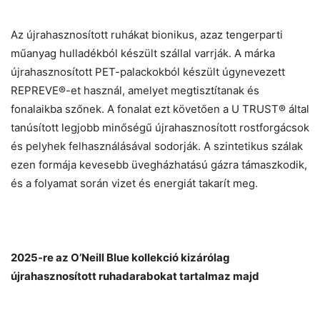
Az újrahasznosított ruhákat bionikus, azaz tengerparti
műanyag hulladékból készült szállal varrják. A márka
újrahasznosított PET-palackokból készült úgynevezett
REPREVE®-et használ, amelyet megtisztítanak és
fonalaikba szőnek. A fonalat ezt követően a U TRUST® által
tanúsított legjobb minőségű újrahasznosított rostforgácsok
és pelyhek felhasználásával sodorják. A szintetikus szálak
ezen formája kevesebb üvegházhatású gázra támaszkodik,
és a folyamat során vizet és energiát takarít meg.
2025-re az O’Neill Blue kollekció kizárólag
újrahasznosított ruhadarabokat tartalmaz majd