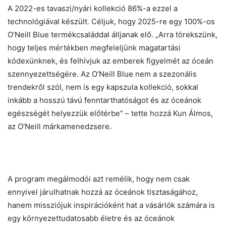
A 2022-es tavaszi/nyári kollekció 86%-a ezzel a
technológiával készült. Céljuk, hogy 2025-re egy 100%-os
O’Neill Blue termékcsaláddal álljanak elő. „Arra törekszünk,
hogy teljes mértékben megfeleljünk magatartási
kódexünknek, és felhívjuk az emberek figyelmét az óceán
szennyezettségére. Az O’Neill Blue nem a szezonális
trendekről szól, nem is egy kapszula kollekció, sokkal
inkább a hosszú távú fenntarthatóságot és az óceánok
egészségét helyezzük előtérbe” – tette hozzá Kun Álmos,
az O’Neill márkamenedzsere.
A program megálmodói azt remélik, hogy nem csak
ennyivel járulhatnak hozzá az óceánok tisztaságához,
hanem missziójuk inspirációként hat a vásárlók számára is
egy környezettudatosabb életre és az óceánok