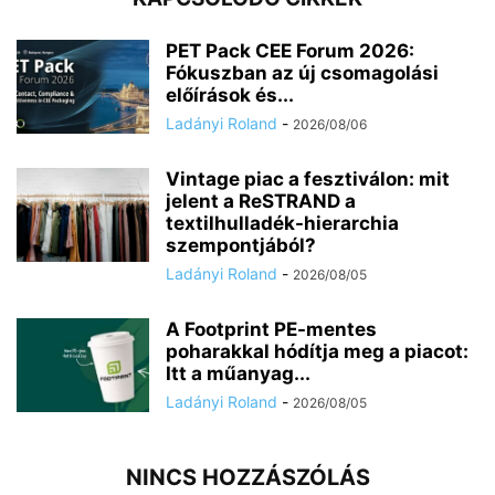
PET Pack CEE Forum 2026:
Fókuszban az új csomagolási
előírások és...
Ladányi Roland
-
2026/08/06
Vintage piac a fesztiválon: mit
jelent a ReSTRAND a
textilhulladék-hierarchia
szempontjából?
Ladányi Roland
-
2026/08/05
A Footprint PE-mentes
poharakkal hódítja meg a piacot:
Itt a műanyag...
Ladányi Roland
-
2026/08/05
NINCS HOZZÁSZÓLÁS