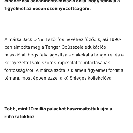
elnevezésű óceánmentő misszió célja, hogy felhívja a
figyelmet az óceán szennyezettségére.
Chat
Close
Mr wAIste
A márka Jack O’Neill szörfös nevéhez fűződik, aki 1996-
Helló! Miben segíthetek ma?
ban álmodta meg a Tenger Odüsszeia edukációs
misszióját, hogy felvilágosítsa a diákokat a tengerrel és a
környezettel való szoros kapcsolat fenntartásának
fontosságáról. A márka azóta is kiemelt figyelmet fordít a
témára, most éppen ezzel a különleges kollekcióval.
Több, mint 10 millió palackot hasznosítottak újra a
ruházatokhoz