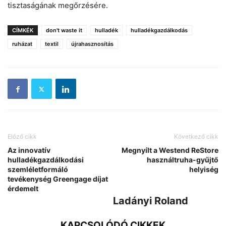
tisztaságának megőrzésére.
CÍMKÉK
don't waste it
hulladék
hulladékgazdálkodás
ruházat
textil
újrahasznosítás
Előző cikk
Következő cikk
Az innovatív
Megnyílt a Westend ReStore
hulladékgazdálkodási
használtruha-gyűjtő
szemléletformáló
helyiség
tevékenység Greengage díjat
érdemelt
Ladányi Roland
KAPCSOLÓDÓ CIKKEK