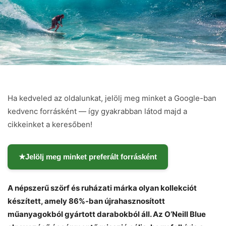
Ha kedveled az oldalunkat, jelölj meg minket a Google-ban
kedvenc forrásként — így gyakrabban látod majd a
cikkeinket a keresőben!
★
Jelölj meg minket preferált forrásként
A népszerű szörf és ruházati márka olyan kollekciót
készített, amely 86%-ban újrahasznosított
műanyagokból gyártott darabokból áll. Az O’Neill Blue