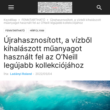
Kezdőlap
FENNTARTHATÓ
Újrahasznosított, a vízből kihalászott
műanyagot használt fel az O’Neill legújabb kollekciójához
FENNTARTHATÓ
HÍRFOLYAM
Újrahasznosított, a vízből
kihalászott műanyagot
használt fel az O’Neill
legújabb kollekciójához
Írta:
Ladányi Roland
-
2022/05/04