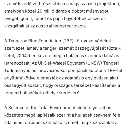
Chat
Close
Mr wAIste
szemétszedő vett részt abban a nagyszabású projektben,
amelyben közel 20 millió darab eldobott műanyagot,
üveget, gumit, fémet és papírt gyűjtöttek össze és
Helló! Miben segíthetek ma?
vizsgáltak át az ausztrál tengerpartokon.
A Tangaroa Blue Foundation (TBF) környezetvédelmi
szervezet, amely a tengeri szemét összegyűjtését tűzte ki
célul, 2004-ben kezdte meg a hatalmas szemétadatbázis
létrehozását. Az Új-Dél-Walesi Egyetem (UNSW) Tengeri
Tudományos és Innovációs Központjának kutatói a TBF-fel
együttműködve elemezték az adatbázis egy évtized alatt
összegyűlt adatait, hogy országos térképet készítsenek a
tengeri hulladékok elhelyezkedéséről.
A Science of the Total Environment című folyóiratban
közzétett megállapításaik szerint a hulladék csaknem fele
általános forrásból származó szemét, míg 7 százalékát a