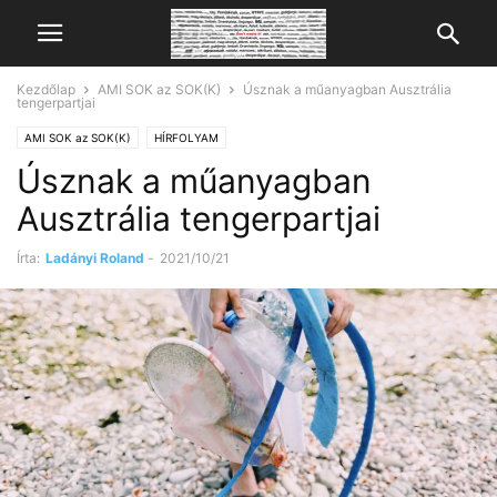
Kezdőlap
AMI SOK az SOK(K)
Úsznak a műanyagban Ausztrália
tengerpartjai
AMI SOK az SOK(K)
HÍRFOLYAM
Úsznak a műanyagban
Ausztrália tengerpartjai
Írta:
Ladányi Roland
-
2021/10/21