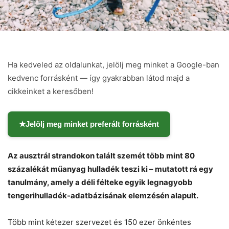
Ha kedveled az oldalunkat, jelölj meg minket a Google-ban
kedvenc forrásként — így gyakrabban látod majd a
cikkeinket a keresőben!
★
Jelölj meg minket preferált forrásként
Az ausztrál strandokon talált szemét több mint 80
százalékát műanyag hulladék teszi ki – mutatott rá egy
tanulmány, amely a déli félteke egyik legnagyobb
tengerihulladék-adatbázisának elemzésén alapult.
Több mint kétezer szervezet és 150 ezer önkéntes