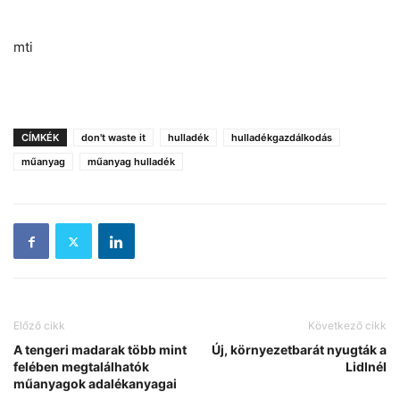
mti
CÍMKÉK
don't waste it
hulladék
hulladékgazdálkodás
műanyag
műanyag hulladék
Előző cikk
Következő cikk
A tengeri madarak több mint
Új, környezetbarát nyugták a
felében megtalálhatók
Lidlnél
műanyagok adalékanyagai