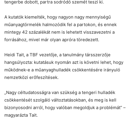
tengerbe dobott, partra sodródó szemét teszi ki.
A kutatók kiemelték, hogy nagyon nagy mennyiségű
műanyagtörmelék halmozódik fel a partokon, és ennek
mintegy 42 százalékát nem is lehetett visszavezetni a
forrásához, mivel már olyan apróra töredezett.
Heidi Tait, a TBF vezetője, a tanulmány társszerzője
hangsúlyozta: kutatásuk nyomán azt is követni lehet, hogy
működnek-e a műanyaghulladék csökkentésére irányuló
nemzetközi erőfeszítések.
„Nagy céltudatosságra van szükség a tengeri hulladék
csökkentését szolgáló változtatásokban, és meg is kell
bizonyosodni arról, hogy valóban megoldjuk a problémát” –
magyarázta Tait.