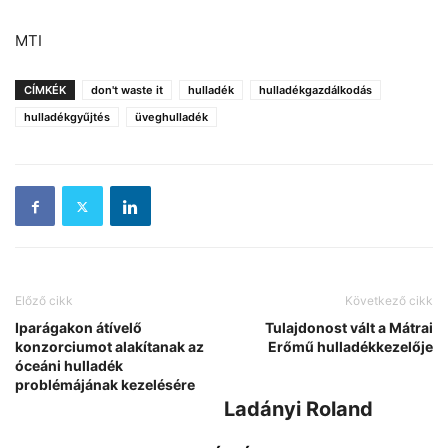
MTI
CÍMKÉK
don't waste it
hulladék
hulladékgazdálkodás
hulladékgyűjtés
üveghulladék
Előző cikk
Következő cikk
Iparágakon átívelő
Tulajdonost vált a Mátrai
konzorciumot alakítanak az
Erőmű hulladékkezelője
óceáni hulladék
problémájának kezelésére
Ladányi Roland