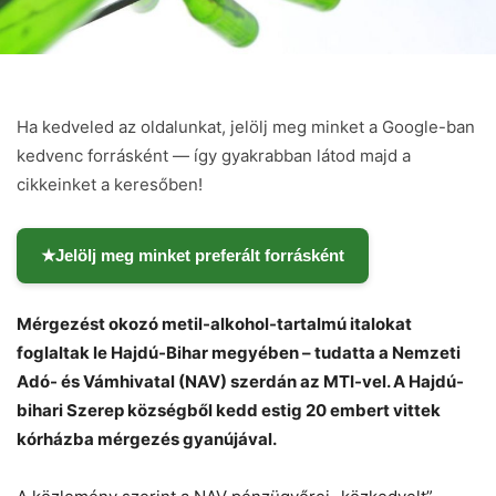
Ha kedveled az oldalunkat, jelölj meg minket a Google-ban
kedvenc forrásként — így gyakrabban látod majd a
cikkeinket a keresőben!
★
Jelölj meg minket preferált forrásként
Mérgezést okozó metil-alkohol-tartalmú italokat
foglaltak le Hajdú-Bihar megyében – tudatta a Nemzeti
Adó- és Vámhivatal (NAV) szerdán az MTI-vel. A Hajdú-
bihari Szerep községből kedd estig 20 embert vittek
kórházba mérgezés gyanújával.
Chat
Close
Mr wAIste