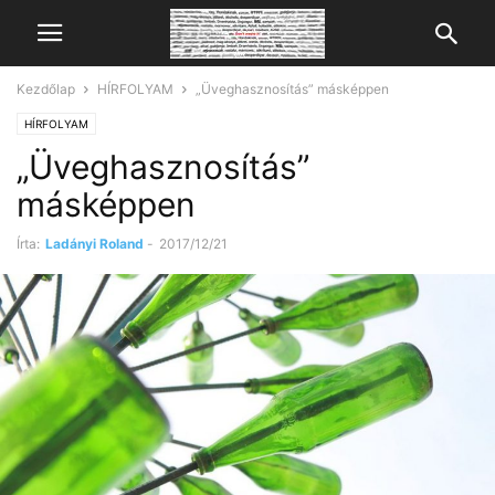
Kezdőlap
HÍRFOLYAM
„Üveghasznosítás” másképpen
HÍRFOLYAM
„Üveghasznosítás”
másképpen
Írta:
Ladányi Roland
-
2017/12/21