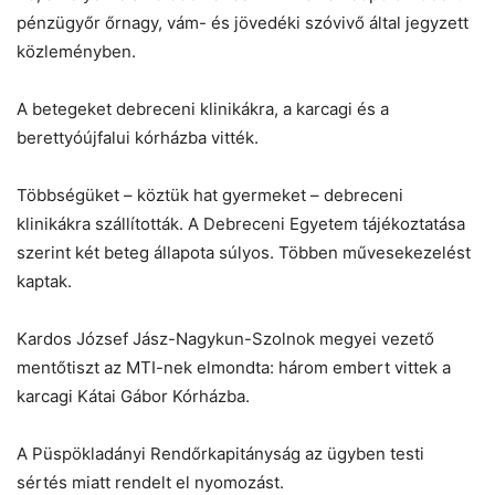
pénzügyőr őrnagy, vám- és jövedéki szóvivő által jegyzett
közleményben.
A betegeket debreceni klinikákra, a karcagi és a
berettyóújfalui kórházba vitték.
Többségüket – köztük hat gyermeket – debreceni
klinikákra szállították. A Debreceni Egyetem tájékoztatása
szerint két beteg állapota súlyos. Többen művesekezelést
kaptak.
Kardos József Jász-Nagykun-Szolnok megyei vezető
mentőtiszt az MTI-nek elmondta: három embert vittek a
karcagi Kátai Gábor Kórházba.
A Püspökladányi Rendőrkapitányság az ügyben testi
sértés miatt rendelt el nyomozást.