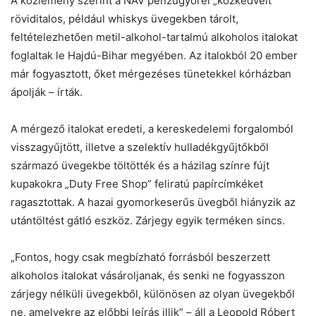
A közlemény szerint a NAV pénzügyőrei „közkedvelt”
röviditalos, például whiskys üvegekben tárolt,
Helló! Miben segíthetek ma?
feltételezhetően metil-alkohol-tartalmú alkoholos italokat
foglaltak le Hajdú-Bihar megyében. Az italokból 20 ember
már fogyasztott, őket mérgezéses tünetekkel kórházban
ápolják – írták.
A mérgező italokat eredeti, a kereskedelemi forgalomból
visszagyűjtött, illetve a szelektív hulladékgyűjtőkből
származó üvegekbe töltötték és a házilag színre fújt
kupakokra „Duty Free Shop” feliratú papírcímkéket
ragasztottak. A hazai gyomorkeserűs üvegből hiányzik az
utántöltést gátló eszköz. Zárjegy egyik terméken sincs.
„Fontos, hogy csak megbízható forrásból beszerzett
alkoholos italokat vásároljanak, és senki ne fogyasszon
zárjegy nélküli üvegekből, különösen az olyan üvegekből
ne, amelyekre az előbbi leírás illik” – áll a Leopold Róbert