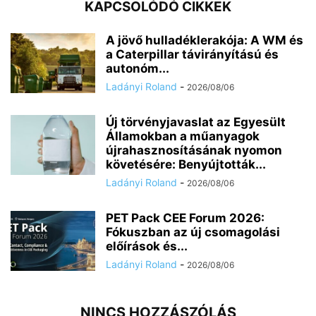
KAPCSOLÓDÓ CIKKEK
A jövő hulladéklerakója: A WM és
a Caterpillar távirányítású és
autonóm...
Ladányi Roland
-
2026/08/06
Új törvényjavaslat az Egyesült
Államokban a műanyagok
újrahasznosításának nyomon
követésére: Benyújtották...
Ladányi Roland
-
2026/08/06
PET Pack CEE Forum 2026:
Fókuszban az új csomagolási
előírások és...
Ladányi Roland
-
2026/08/06
NINCS HOZZÁSZÓLÁS