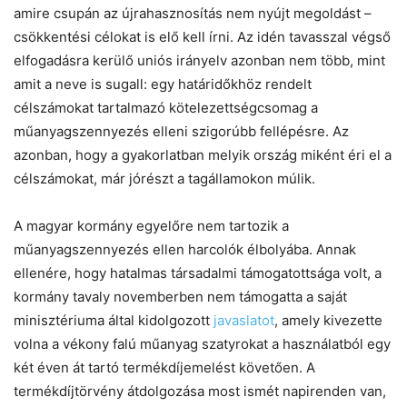
amire csupán az újrahasznosítás nem nyújt megoldást –
csökkentési célokat is elő kell írni. Az idén tavasszal végső
elfogadásra kerülő uniós irányelv azonban nem több, mint
amit a neve is sugall: egy határidőkhöz rendelt
célszámokat tartalmazó kötelezettségcsomag a
műanyagszennyezés elleni szigorúbb fellépésre. Az
azonban, hogy a gyakorlatban melyik ország miként éri el a
célszámokat, már jórészt a tagállamokon múlik.
A magyar kormány egyelőre nem tartozik a
műanyagszennyezés ellen harcolók élbolyába. Annak
ellenére, hogy hatalmas társadalmi támogatottsága volt, a
kormány tavaly novemberben nem támogatta a saját
minisztériuma által kidolgozott
javaslatot
, amely kivezette
volna a vékony falú műanyag szatyrokat a használatból egy
két éven át tartó termékdíjemelést követően. A
termékdíjtörvény átdolgozása most ismét napirenden van,