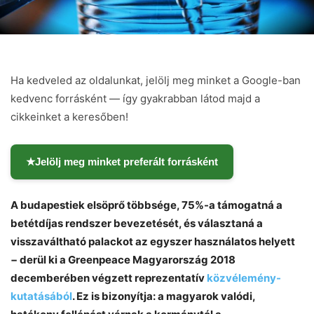
Ha kedveled az oldalunkat, jelölj meg minket a Google-ban
kedvenc forrásként — így gyakrabban látod majd a
cikkeinket a keresőben!
★
Jelölj meg minket preferált forrásként
A budapestiek elsöprő többsége, 75%-a támogatná a
betétdíjas rendszer bevezetését, és választaná a
visszaváltható palackot az egyszer használatos helyett
− derül ki a Greenpeace Magyarország 2018
decemberében végzett reprezentatív
közvélemény-
kutatásából
. Ez is bizonyítja: a magyarok valódi,