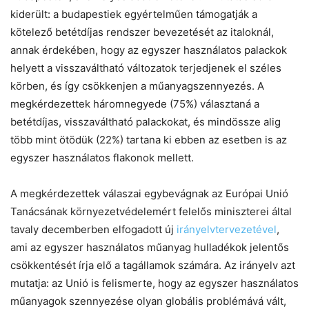
kiderült: a budapestiek egyértelműen támogatják a
kötelező betétdíjas rendszer bevezetését az italoknál,
annak érdekében, hogy az egyszer használatos palackok
helyett a visszaváltható változatok terjedjenek el széles
körben, és így csökkenjen a műanyagszennyezés. A
megkérdezettek háromnegyede (75%) választaná a
betétdíjas, visszaváltható palackokat, és mindössze alig
több mint ötödük (22%) tartana ki ebben az esetben is az
egyszer használatos flakonok mellett.
A megkérdezettek válaszai egybevágnak az Európai Unió
Tanácsának környezetvédelemért felelős miniszterei által
tavaly decemberben elfogadott új
irányelvtervezetével
,
ami az egyszer használatos műanyag hulladékok jelentős
csökkentését írja elő a tagállamok számára. Az irányelv azt
mutatja: az Unió is felismerte, hogy az egyszer használatos
műanyagok szennyezése olyan globális problémává vált,