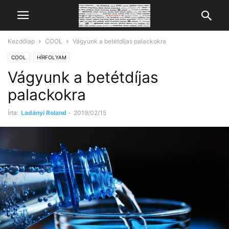
Kezdőlap
COOL
Vágyunk a betétdíjas palackokra
COOL
HÍRFOLYAM
Vágyunk a betétdíjas
palackokra
Írta:
Ladányi Roland
-
2019/02/15