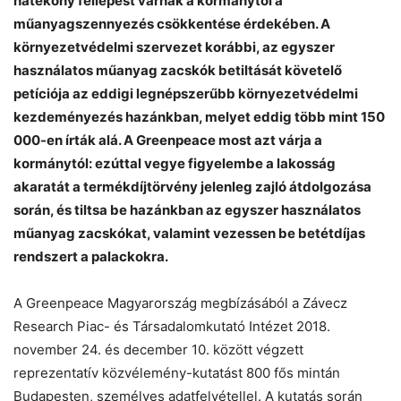
hatékony fellépést várnak a kormánytól a
műanyagszennyezés csökkentése érdekében. A
környezetvédelmi szervezet korábbi, az egyszer
használatos műanyag zacskók betiltását követelő
petíciója az eddigi legnépszerűbb környezetvédelmi
kezdeményezés hazánkban, melyet eddig több mint 150
000-en írták alá. A Greenpeace most azt várja a
kormánytól: ezúttal vegye figyelembe a lakosság
Chat
Close
Mr wAIste
akaratát a termékdíjtörvény jelenleg zajló átdolgozása
során, és tiltsa be hazánkban az egyszer használatos
Helló! Miben segíthetek ma?
műanyag zacskókat, valamint vezessen be betétdíjas
rendszert a palackokra.
A Greenpeace Magyarország megbízásából a Závecz
Research Piac- és Társadalomkutató Intézet 2018.
november 24. és december 10. között végzett
reprezentatív közvélemény-kutatást 800 fős mintán
Budapesten, személyes adatfelvétellel. A kutatás során