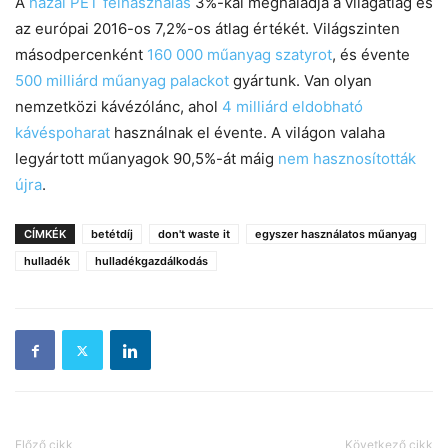
A
hazai PET felhasználás
3%-kal meghaladja a világátlag és
az európai 2016-os 7,2%-os átlag értékét. Világszinten
másodpercenként
160 000 műanyag szatyrot
, és évente
500 milliárd műanyag palackot
gyártunk. Van olyan
nemzetközi kávézólánc, ahol
4 milliárd eldobható
kávéspoharat
használnak el évente. A világon valaha
legyártott műanyagok 90,5%-át máig
nem hasznosították
újra
.
CÍMKÉK
betétdíj
don't waste it
egyszer használatos műanyag
hulladék
hulladékgazdálkodás
Előző cikk
Következő cikk