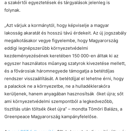
a szakértői egyeztetések és tárgyalások jelenleg is
folynak.
„Azt várjuk a kormánytól, hogy képviselje a magyar
lakosság akaratát és hosszú távú érdekeit. Az új jogszabály
megalkotásakor vegye figyelembe, hogy Magyarország
eddigi legnépszerűbb környezetvédelmi
kezdeményezésének keretében 150 000-en álltak ki az
egyszer használatos műanyag szatyrok kivezetése mellett,
és a fővárosiak háromnegyede támogatja a betétdíjas
rendszer visszaállítását. A betétdíjjal el lehetne érni, hogy
a palackok ne a környezetbe, ne a hulladéklerakóra
kerüljenek, hanem anyagában hasznosítsák őket újra; sőt
ami környezetvédelmi szempontból a legkedvezőbb,
tisztítás után töltsék őket újra” – mondta Tömöri Balázs, a
Greenpeace Magyarország kampányfelelőse.