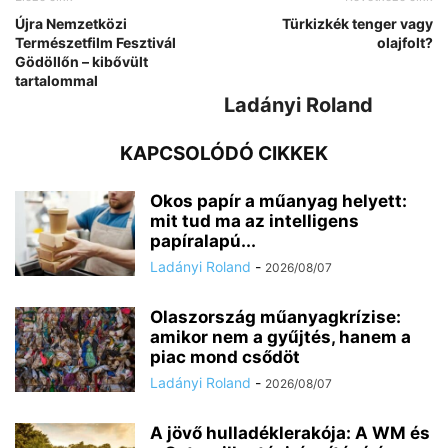
Újra Nemzetközi
Türkizkék tenger vagy
Természetfilm Fesztivál
olajfolt?
Gödöllőn – kibővült
tartalommal
Ladányi Roland
KAPCSOLÓDÓ CIKKEK
Okos papír a műanyag helyett:
mit tud ma az intelligens
papíralapú...
Ladányi Roland
-
2026/08/07
Olaszország műanyagkrízise:
amikor nem a gyűjtés, hanem a
piac mond csődöt
Ladányi Roland
-
2026/08/07
A jövő hulladéklerakója: A WM és